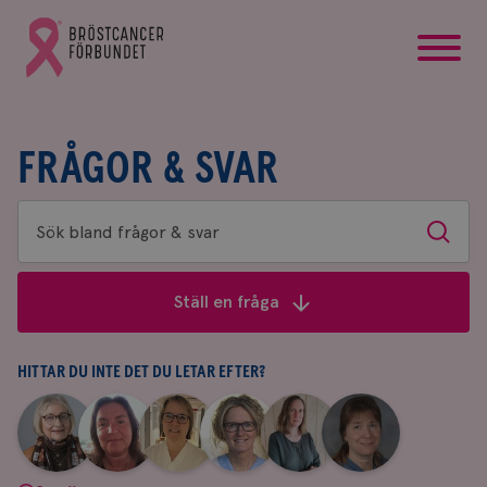
startsida
Gå
till
Bröstcancerförbundets
startsida
FRÅGOR & SVAR
Sök
Sök
bland
frågor
Ställ en fråga
&
svar
HITTAR DU INTE DET DU LETAR EFTER?
|
|
|
|
|
|
Aina
Anne
Fredrika
Jeanette
Maria
Yvette
Johnsson
Andersson
Killander
Bäcklund
Edegran
Andersson