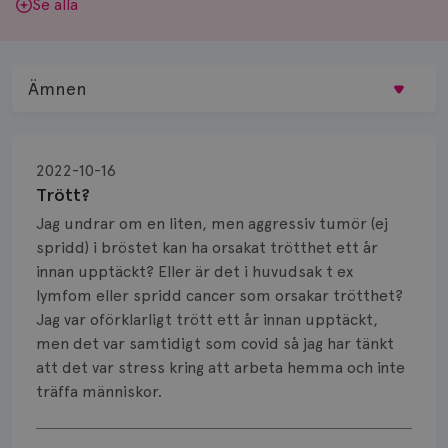
Se alla
Ämnen
Behandling
2022-10-16
Biopsi
Trött?
Jag undrar om en liten, men aggressiv tumör (ej
Biverkningar
spridd) i bröstet kan ha orsakat trötthet ett år
innan upptäckt? Eller är det i huvudsak t ex
Bröstvårta
lymfom eller spridd cancer som orsakar trötthet?
Knöl
Jag var oförklarligt trött ett år innan upptäckt,
men det var samtidigt som covid så jag har tänkt
Läkemedel
att det var stress kring att arbeta hemma och inte
träffa människor.
Typ av bröstcancer
Visa svar