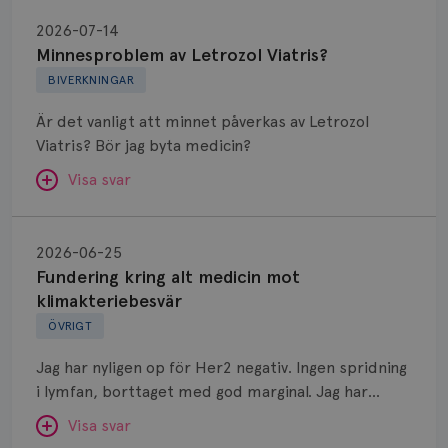
Minnesproblem
av
2026-07-14
Letrozol
Minnesproblem av Letrozol Viatris?
Viatris?
BIVERKNINGAR
Är det vanligt att minnet påverkas av Letrozol
Viatris? Bör jag byta medicin?
Visa svar
Fundering
kring
SVAR:
2026-06-25
alt
Fundering kring alt medicin mot
Hej. Oavsett vilken hormonsänkande behandling
medicin
klimakteriebesvär
(men även cytostatika) man får så kan en del
mot
ÖVRIGT
uppleva negativ påverkan på minnet. Prata din
klimakteriebesvär
läkare och hör om ni kanske kan byta till annat
Jag har nyligen op för Her2 negativ. Ingen spridning
märke eller annan aromatashämmare. Det kan ofta
i lymfan, borttaget med god marginal. Jag har
vara bra att ha en paus först, för att se att
genomgått en 5 dagars strålning och är färdig
besvären blir bättre, men bäst är att prata med
Visa svar
behandlad. Efter att jag nu slutat med östrogen-