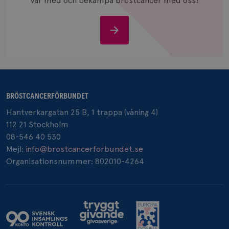
Var med och bekämpa bröstcancer med oss!
och spår
IDE
1 år
Google LLC
.doubleclick.net
Stöd
oss
BRÖSTCANCERFÖRBUNDET
_gcl_au
3
Google LLC
Hantverkargatan 25 B, 1 trappa (våning 4)
månad
.brostcancerforbundet.se
112 21 Stockholm
08-546 40 530
Mejl:
info@brostcancerforbundet.se
Organisationsnummer: 802010-4264
_pin_unauth
1 år
Pinterest Inc.
.brostcancerforbundet.se