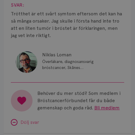
Smärta
SVAR:
Prognos
Trötthet är ett svårt symtom eftersom det kan ha
så många orsaker. Jag skulle i första hand inte tro
Risker
att en liten tumör i bröstet är förklaringen, men
jag vet inte riktigt.
Spridd bröstcancer
Strålning
Niklas Loman
Överläkare, diagnosansvarig
Vätska
bröstcancer, Skånes
universitetssjukhus i Lund.
Behöver du mer stöd? Som medlem i
Bröstcancerförbundet får du både
gemenskap och goda råd.
Bli medlem
Dölj svar