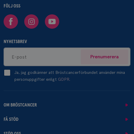
FÖLJ OSS
Facebook
Instagram
Youtube
NYHETSBREV
Prenumerera
Ja, jag godkänner att Bröstcancerförbundet använder mina
personuppgifter enligt
GDPR.
OM BRÖSTCANCER
FÅ STÖD
STÖD OSS