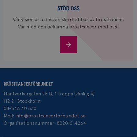
Stöd
och uppd
värde fö
oss
STÖD OSS
och anvä
och spår
Vår vision är att ingen ska drabbas av bröstcancer.
IDE
1 år
Google LLC
Var med och bekämpa bröstcancer med oss!
.doubleclick.net
Stöd
oss
_gcl_au
3
Google LLC
månad
.brostcancerforbundet.se
BRÖSTCANCERFÖRBUNDET
Hantverkargatan 25 B, 1 trappa (våning 4)
112 21 Stockholm
08-546 40 530
Mejl:
info@brostcancerforbundet.se
Organisationsnummer: 802010-4264
_pin_unauth
1 år
Pinterest Inc.
.brostcancerforbundet.se