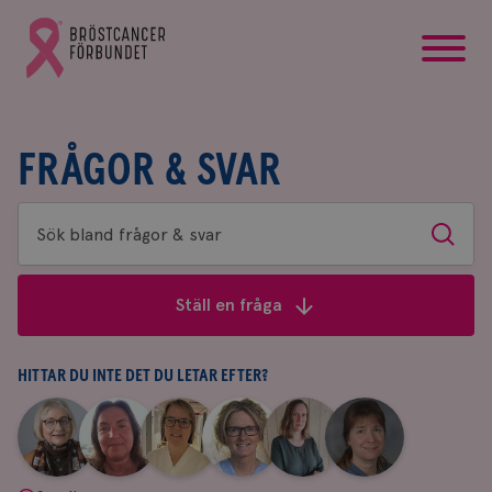
startsida
Gå
till
Bröstcancerförbundets
startsida
FRÅGOR & SVAR
Sök
Sök
bland
frågor
Ställ en fråga
&
svar
HITTAR DU INTE DET DU LETAR EFTER?
|
|
|
|
|
|
Aina
Anne
Fredrika
Jeanette
Maria
Yvette
Johnsson
Andersson
Killander
Bäcklund
Edegran
Andersson