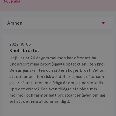
Se alla
Ämnen
Behandling
2022-10-05
Biopsi
Knöl i bröstet
Hej! Jag är 20 år gammal men har efter att ha
Biverkningar
undersökt mina bröst (själv) upptäckt en liten knöl.
Den är ganska liten och sitter i höger bröst. Vet om
Bröstvårta
att det är en liten risk att det är cancer, eftersom
Knöl
jag är så ung, men min fråga är om jag borde kolla
upp det vidare? Kan även tillägga att både min
Läkemedel
mormor och farmor haft bröstcancer (även om jag
vet att det inte alltid är ärftligt).
Typ av bröstcancer
Visa svar