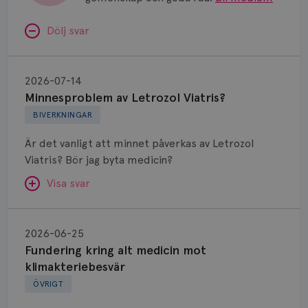
Dölj svar
Minnesproblem
av
2026-07-14
Letrozol
Minnesproblem av Letrozol Viatris?
Viatris?
BIVERKNINGAR
Är det vanligt att minnet påverkas av Letrozol
Viatris? Bör jag byta medicin?
Visa svar
Fundering
kring
SVAR:
2026-06-25
alt
Fundering kring alt medicin mot
Hej. Oavsett vilken hormonsänkande behandling
medicin
klimakteriebesvär
(men även cytostatika) man får så kan en del
mot
ÖVRIGT
uppleva negativ påverkan på minnet. Prata din
klimakteriebesvär
läkare och hör om ni kanske kan byta till annat