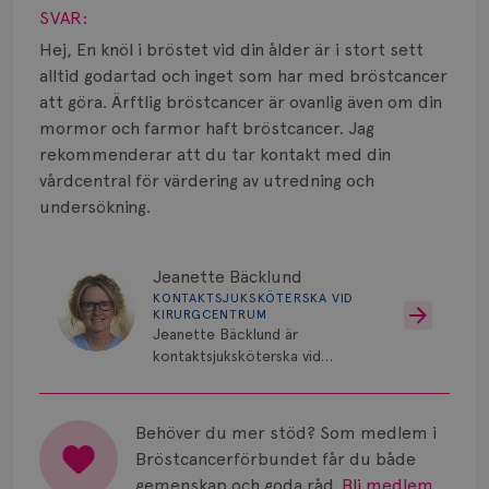
Smärta
SVAR:
Prognos
Hej, En knöl i bröstet vid din ålder är i stort sett
alltid godartad och inget som har med bröstcancer
Risker
att göra. Ärftlig bröstcancer är ovanlig även om din
mormor och farmor haft bröstcancer. Jag
Spridd bröstcancer
rekommenderar att du tar kontakt med din
vårdcentral för värdering av utredning och
Strålning
undersökning.
Vätska
Jeanette Bäcklund
KONTAKTSJUKSKÖTERSKA VID
KIRURGCENTRUM
Jeanette Bäcklund är
kontaktsjuksköterska vid
Kirurgcentrum, Norrlands
Universitetssjukhus i Umeå.
Behöver du mer stöd? Som medlem i
Bröstcancerförbundet får du både
gemenskap och goda råd.
Bli medlem