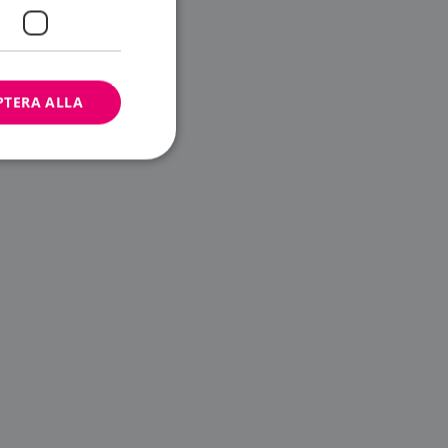
PTERA ALLA
bbplatsen kan inte
ändare.
n är utformad för
av
m-tjänsten för att
 cookie. Det är
banner fungerar