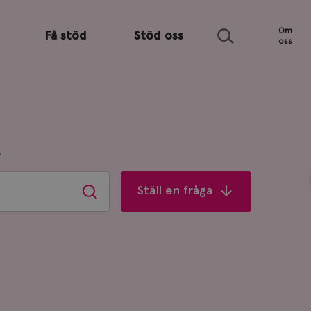
Sök
Om
Få stöd
Stöd oss
oss
R
Ställ en fråga
Sök