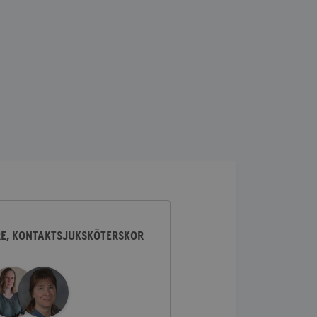
lick och utför
ren använder
am som
n han besökte
lick och utför
ren använder
am som
n han besökte
ifierar och känner
tad reklam.
RE, KONTAKTSJUKSKÖTERSKOR