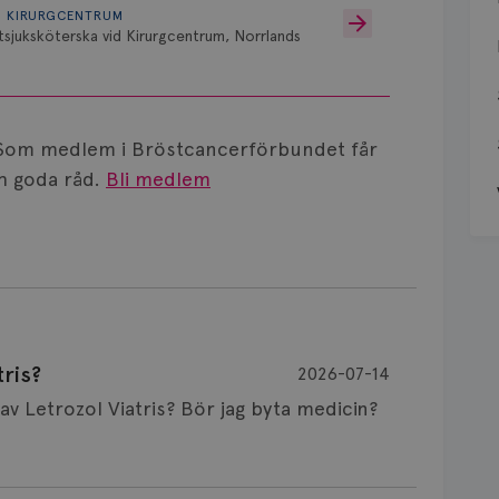
D KIRURGCENTRUM
sjuksköterska vid Kirurgcentrum, Norrlands
Som medlem i Bröstcancerförbundet får
 goda råd.
Bli medlem
ris?
2026-07-14
Är det vanligt att minnet påverkas av Letrozol Viatris? Bör jag byta medicin?