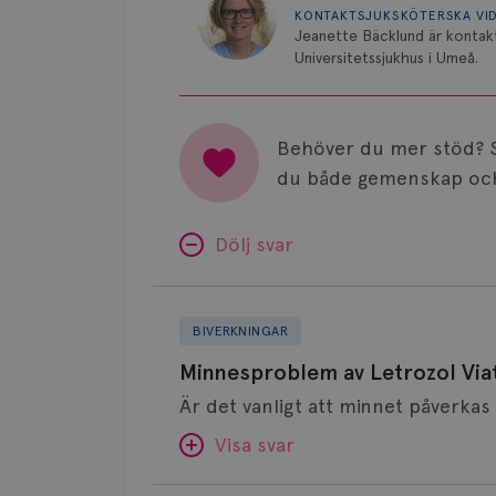
KONTAKTSJUKSKÖTERSKA VI
Jeanette Bäcklund är kontakt
Universitetssjukhus i Umeå.
Behöver du mer stöd? 
du både gemenskap och
Dölj svar
Minnesproblem
av
BIVERKNINGAR
Letrozol
Minnesproblem av Letrozol Viat
Viatris?
Visa svar