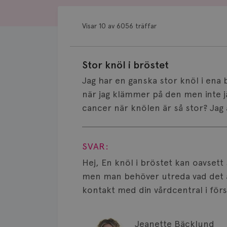
Visar 10 av 6056 träffar
Stor knöl i bröstet
Jag har en ganska stor knöl i ena
när jag klämmer på den men inte j
cancer när knölen är så stor? Jag 
Visa svar
SVAR:
Hej, En knöl i bröstet kan oavsett
men man behöver utreda vad det är
kontakt med din vårdcentral i för
Jeanette Bäcklund