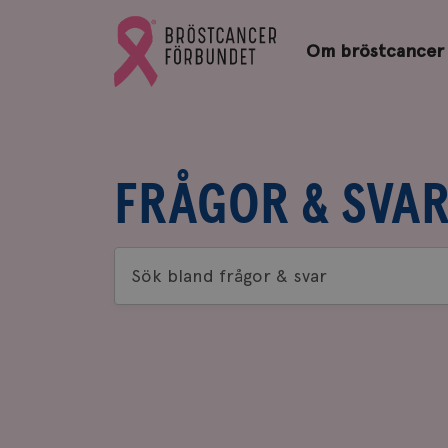
Bröstcancerförbundets
Gå
startsida
Om bröstcancer
till
Bröstcancerförbundets
startsida
FRÅGOR & SVA
Sök
bland
frågor
&
svar