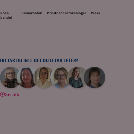
Rosa
Samarbeten
Bröstcancerföreningar
Press
bandet
HITTAR DU INTE DET DU LETAR EFTER?
|
|
|
|
|
|
Aina
Anne
Fredrika
Jeanette
Maria
Yvette
Johnsson
Andersson
Killander
Bäcklund
Edegran
Andersson
Se alla