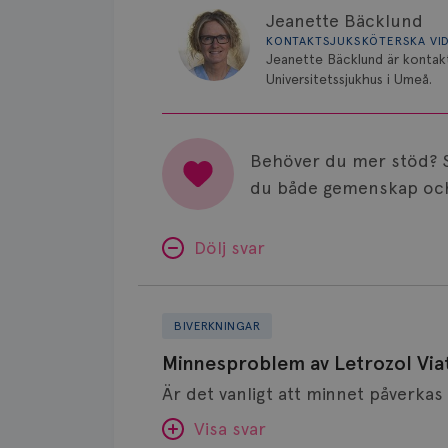
Jeanette Bäcklund
KONTAKTSJUKSKÖTERSKA VI
Jeanette Bäcklund är kontakt
Universitetssjukhus i Umeå.
Behöver du mer stöd? 
du både gemenskap och
Dölj svar
Minnesproblem
av
BIVERKNINGAR
Letrozol
Minnesproblem av Letrozol Viat
Viatris?
Visa svar