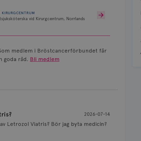
D KIRURGCENTRUM
sjuksköterska vid Kirurgcentrum, Norrlands
Som medlem i Bröstcancerförbundet får
 goda råd.
Bli medlem
ris?
2026-07-14
Är det vanligt att minnet påverkas av Letrozol Viatris? Bör jag byta medicin?