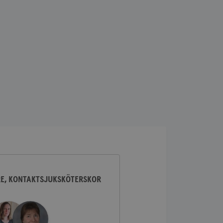
lick och utför
ren använder
am som
n han besökte
lick och utför
ren använder
am som
n han besökte
ifierar och känner
tad reklam.
RE, KONTAKTSJUKSKÖTERSKOR