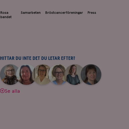
Rosa
Samarbeten
Bröstcancerföreningar
Press
bandet
HITTAR DU INTE DET DU LETAR EFTER?
|
|
|
|
|
|
Aina
Anne
Fredrika
Jeanette
Maria
Yvette
Johnsson
Andersson
Killander
Bäcklund
Edegran
Andersson
Se alla