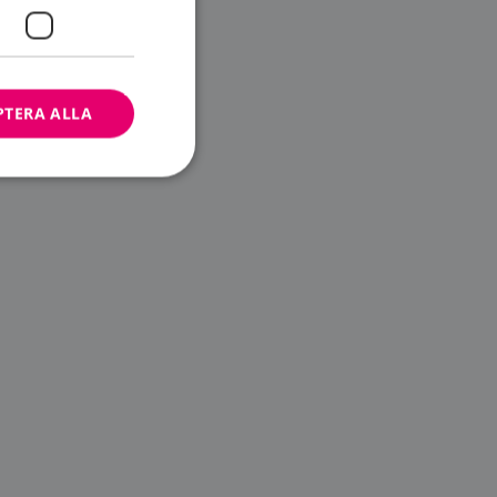
PTERA ALLA
bbplatsen kan inte
ändare.
n är utformad för
av
m-tjänsten för att
 cookie. Det är
banner fungerar