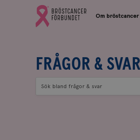
Bröstcancerförbundets
Gå
startsida
Om bröstcancer
till
Bröstcancerförbundets
startsida
FRÅGOR & SVA
Sök
bland
frågor
&
svar