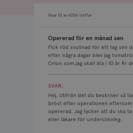
Visar 10 av 6056 träffar
Opererad för en månad sen
Fick röd svullnad för ett tag sen d
efter några dagar blev jag tomatr
Orion som.jag skall äta i 10 år Är 
Visa svar
SVAR:
Hej, Utifrån det du beskriver så tän
bröst efter operationen eftersom 
opererad. Jag tycker att du ska t
eller läkare för undersökning.