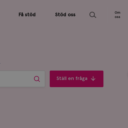
Sök
Om
Få stöd
Stöd oss
oss
R
Ställ en fråga
Sök