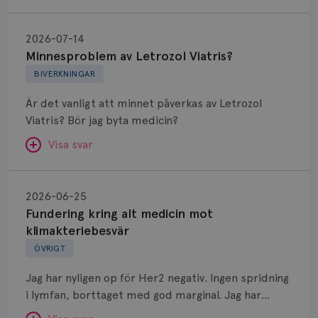
Minnesproblem
av
2026-07-14
Letrozol
Minnesproblem av Letrozol Viatris?
Viatris?
BIVERKNINGAR
Är det vanligt att minnet påverkas av Letrozol
Viatris? Bör jag byta medicin?
Visa svar
Fundering
kring
SVAR:
2026-06-25
alt
Fundering kring alt medicin mot
Hej. Oavsett vilken hormonsänkande behandling
medicin
klimakteriebesvär
(men även cytostatika) man får så kan en del
mot
ÖVRIGT
uppleva negativ påverkan på minnet. Prata din
klimakteriebesvär
läkare och hör om ni kanske kan byta till annat
Jag har nyligen op för Her2 negativ. Ingen spridning
märke eller annan aromatashämmare. Det kan ofta
i lymfan, borttaget med god marginal. Jag har
vara bra att ha en paus först, för att se att
genomgått en 5 dagars strålning och är färdig