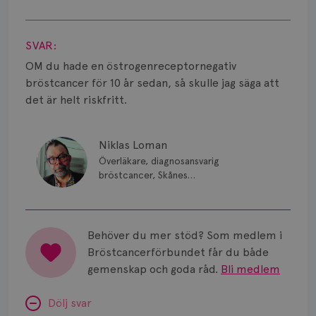
Smärta
Visa svar
Prognos
SVAR:
Risker
OM du hade en östrogenreceptornegativ
bröstcancer för 10 år sedan, så skulle jag säga att
Spridd bröstcancer
det är helt riskfritt.
Strålning
Niklas Loman
Vätska
Överläkare, diagnosansvarig
bröstcancer, Skånes
universitetssjukhus i Lund.
Behöver du mer stöd? Som medlem i
Bröstcancerförbundet får du både
gemenskap och goda råd.
Bli medlem
Dölj svar