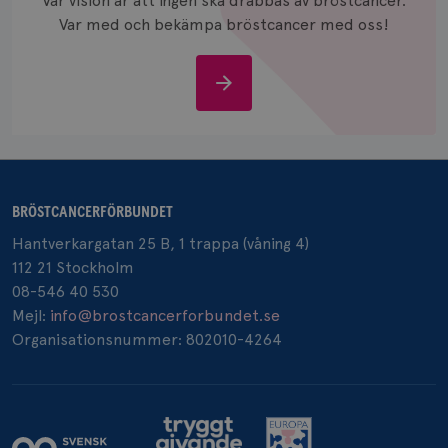
Vår vision är att ingen ska drabbas av bröstcancer.
och anvä
och spår
Var med och bekämpa bröstcancer med oss!
IDE
1 år
Google LLC
.doubleclick.net
Stöd
oss
BRÖSTCANCERFÖRBUNDET
_gcl_au
3
Google LLC
månad
.brostcancerforbundet.se
Hantverkargatan 25 B, 1 trappa (våning 4)
112 21 Stockholm
08-546 40 530
Mejl:
info@brostcancerforbundet.se
Organisationsnummer: 802010-4264
_pin_unauth
1 år
Pinterest Inc.
.brostcancerforbundet.se