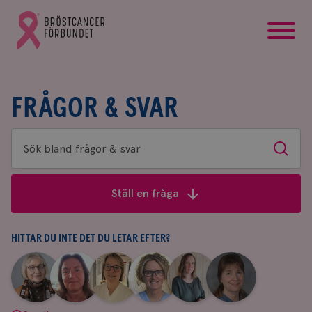
startsida
Gå
till
Bröstcancerförbundets
startsida
FRÅGOR & SVAR
Sök
Sök
bland
frågor
Ställ en fråga
&
svar
HITTAR DU INTE DET DU LETAR EFTER?
|
|
|
|
|
|
Aina
Anne
Fredrika
Jeanette
Maria
Yvette
Johnsson
Andersson
Killander
Bäcklund
Edegran
Andersson