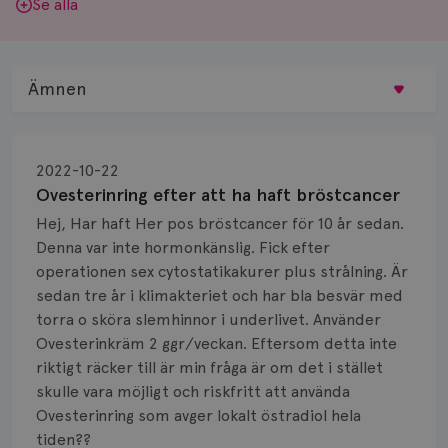
Se alla
Ämnen
Behandling
2022-10-22
Biopsi
Ovesterinring efter att ha haft bröstcancer
Hej, Har haft Her pos bröstcancer för 10 år sedan.
Biverkningar
Denna var inte hormonkänslig. Fick efter
operationen sex cytostatikakurer plus strålning. Är
Bröstvårta
sedan tre år i klimakteriet och har bla besvär med
Knöl
torra o sköra slemhinnor i underlivet. Använder
Ovesterinkräm 2 ggr/veckan. Eftersom detta inte
Läkemedel
riktigt räcker till är min fråga är om det i stället
skulle vara möjligt och riskfritt att använda
Typ av bröstcancer
Ovesterinring som avger lokalt östradiol hela
tiden??