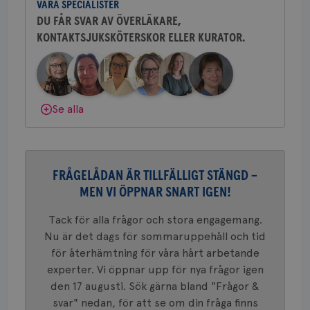
.brostcancerforbundet.se
VÅRA SPECIALISTER
sjukhus i Västerås.
tjä
ihå
DU FÅR SVAR AV ÖVERLÄKARE,
bes
KONTAKTSJUKSKÖTERSKOR ELLER KURATOR.
nöd
Behöver du mer stöd? Som medlem i
Scr
Google
Bröstcancerförbundet får du både
fun
Privacy Policy
gemenskap och goda råd.
Bli medlem
Dölj svar
Se alla
Namn
Leverantör
/
Domän
Utgång
Beskriv
c_rid
.brostcancerforbundet.se
1 dag
Denna c
Namn
Leverantör
/
Domän
Utgån
att mäta
postutsk
FRÅGELÅDAN ÄR TILLFÄLLIGT STÄNGD –
YSC
Sessi
Google LLC
om mott
.youtube.com
MEN VI ÖPPNAR SNART IGEN!
länkar i
konverte
webbpla
Tack för alla frågor och stora engagemang.
VISITOR_PRIVACY_METADATA
5
YouTube
_gat_UA-1577937-
.brostcancerforbundet.se
1
Detta är
månad
.youtube.com
Nu är det dags för sommaruppehåll och tid
37
minut
cookie s
4 veck
Google A
för återhämtning för våra hårt arbetande
mönster
experter. Vi öppnar upp för nya frågor igen
innehåll
identite
den 17 augusti. Sök gärna bland "Frågor &
eller we
sig till.
svar" nedan, för att se om din fråga finns
_gat-ka