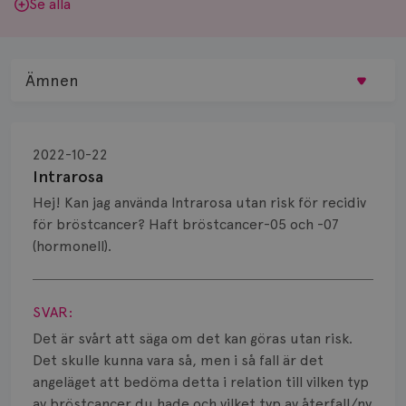
Se alla
Ämnen
Behandling
2022-10-22
Biopsi
Intrarosa
Hej! Kan jag använda Intrarosa utan risk för recidiv
Biverkningar
för bröstcancer? Haft bröstcancer-05 och -07
(hormonell).
Bröstvårta
Visa svar
Knöl
SVAR:
Läkemedel
Det är svårt att säga om det kan göras utan risk.
Det skulle kunna vara så, men i så fall är det
Typ av bröstcancer
angeläget att bedöma detta i relation till vilken typ
av bröstcancer du hade och vilket typ av återfall/ny