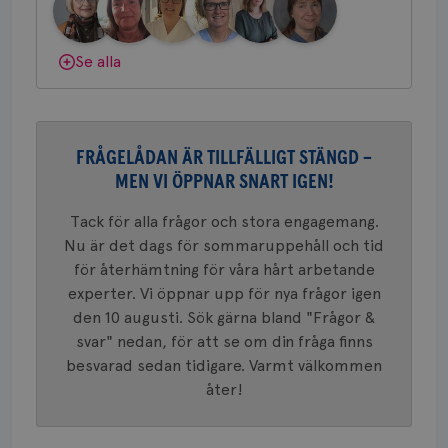
nöd
gemenskap och goda råd.
Bli medlem
Scr
Google
fun
Privacy Policy
Dölj svar
Se alla
Namn
Leverantör
/
Domän
Utgång
Beskriv
FRÅGELÅDAN ÄR TILLFÄLLIGT STÄNGD –
c_rid
.brostcancerforbundet.se
1 dag
Denna c
Namn
Leverantör
/
Domän
Utgån
MEN VI ÖPPNAR SNART IGEN!
att mäta
postutsk
YSC
Sessi
Google LLC
om mott
.youtube.com
Tack för alla frågor och stora engagemang.
länkar i
konverte
Nu är det dags för sommaruppehåll och tid
webbpla
för återhämtning för våra hårt arbetande
VISITOR_PRIVACY_METADATA
5
YouTube
_gat_UA-1577937-
.brostcancerforbundet.se
1
Detta är
månad
.youtube.com
experter. Vi öppnar upp för nya frågor igen
37
minut
cookie s
4 veck
Google A
den 10 augusti. Sök gärna bland "Frågor &
mönster
svar" nedan, för att se om din fråga finns
innehåll
identite
besvarad sedan tidigare. Varmt välkommen
eller we
sig till.
åter!
_gat-ka
att beg
som regi
webbpla