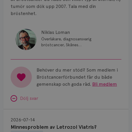
Smärta
tumör som dök upp 2007. Tala med din
Prognos
bröstenhet.
Risker
Niklas Loman
Spridd bröstcancer
Överläkare, diagnosansvarig
bröstcancer, Skånes
universitetssjukhus i Lund.
Strålning
Vätska
Behöver du mer stöd? Som medlem i
Bröstcancerförbundet får du både
gemenskap och goda råd.
Bli medlem
Dölj svar
Minnesproblem
av
2026-07-14
Letrozol
Minnesproblem av Letrozol Viatris?