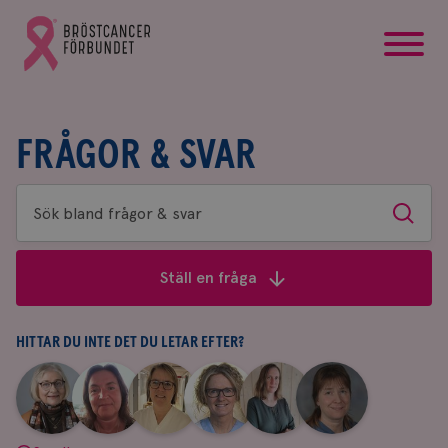
startsida
Gå
till
Bröstcancerförbundets
startsida
FRÅGOR & SVAR
Sök
Sök
bland
frågor
Ställ en fråga
&
svar
HITTAR DU INTE DET DU LETAR EFTER?
|
|
|
|
|
|
Aina
Anne
Fredrika
Jeanette
Maria
Yvette
Johnsson
Andersson
Killander
Bäcklund
Edegran
Andersson