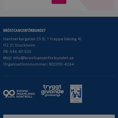
Google LLC
oss
.doubleclick.net
BRÖSTCANCERFÖRBUNDET
Hantverkargatan 25 B, 1 trappa (våning 4)
_gcl_au
3
Google LLC
112 21 Stockholm
månad
.brostcancerforbundet.se
08-546 40 530
Mejl:
info@brostcancerforbundet.se
Organisationsnummer: 802010-4264
_pin_unauth
1 år
Pinterest Inc.
.brostcancerforbundet.se