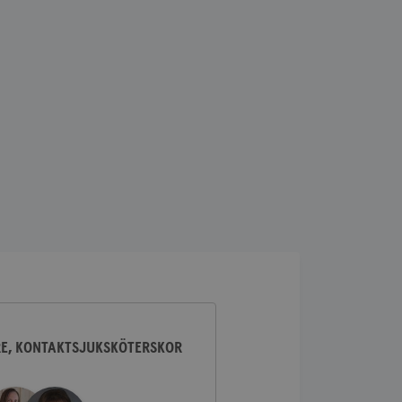
lick och utför
ren använder
am som
n han besökte
lick och utför
ren använder
am som
n han besökte
ifierar och känner
tad reklam.
RE, KONTAKTSJUKSKÖTERSKOR