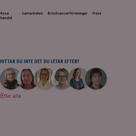
Rosa
Samarbeten
Bröstcancerföreningar
Press
bandet
HITTAR DU INTE DET DU LETAR EFTER?
|
|
|
|
|
|
Aina
Anne
Fredrika
Jeanette
Maria
Yvette
Johnsson
Andersson
Killander
Bäcklund
Edegran
Andersson
Se alla