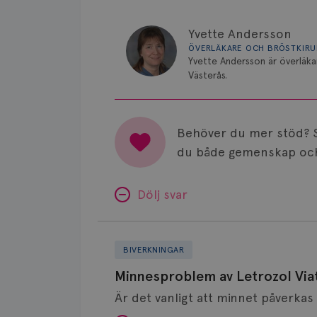
Yvette Andersson
ÖVERLÄKARE OCH BRÖSTKIR
Yvette Andersson är överläka
Västerås.
Behöver du mer stöd? 
du både gemenskap och
Dölj svar
Minnesproblem
av
BIVERKNINGAR
Letrozol
Minnesproblem av Letrozol Viat
Viatris?