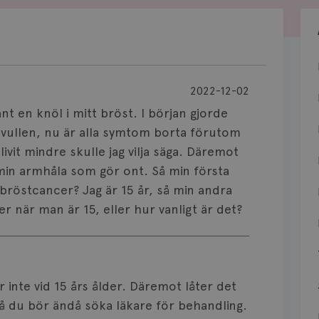
2022-12-02
nt en knöl i mitt bröst. I början gjorde
svullen, nu är alla symtom borta förutom
ivit mindre skulle jag vilja säga. Däremot
 min armhåla som gör ont. Så min första
bröstcancer? Jag är 15 år, så min andra
 när man är 15, eller hur vanligt är det?
inte vid 15 års ålder. Däremot låter det
så du bör ändå söka läkare för behandling.