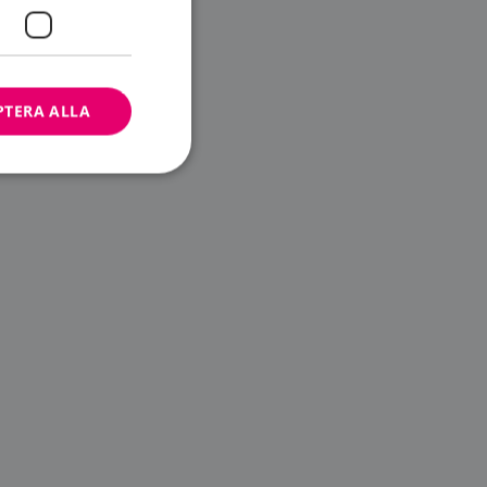
PTERA ALLA
bbplatsen kan inte
ändare.
n är utformad för
av
m-tjänsten för att
 cookie. Det är
banner fungerar