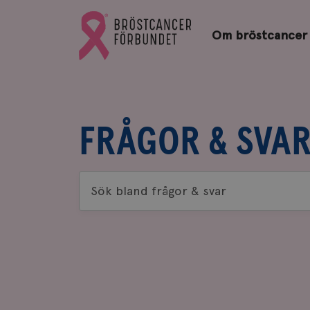
Bröstcancerförbundets
Gå
startsida
Om bröstcancer
till
Bröstcancerförbundets
startsida
FRÅGOR & SVA
Sök
bland
frågor
&
svar