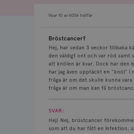
Visar 10 av 6056 träffar
Bröstcancer?
Hej, har sedan 3 veckor tillbaka kä
den väldigt ont och var röd samt 
att knölen är kvar. Dock har den bl
har jag även upptäckt en ”knöl” i
fråga är om det skulle kunna vara 
fråga är om man kan få bröstcancer
Visa svar
SVAR:
Hej! Nej, bröstcancer förekommer 
som att du har fått en infektion, 