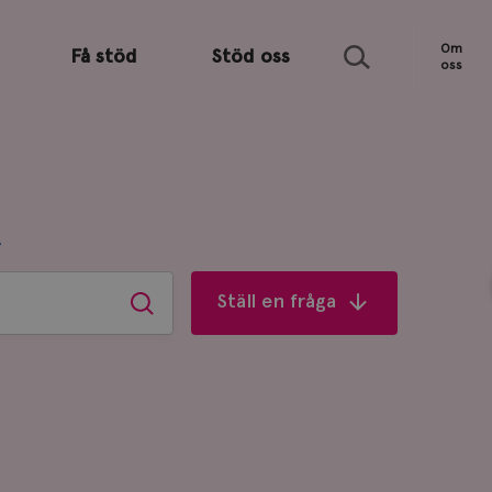
Sök
Om
Få stöd
Stöd oss
oss
R
Ställ en fråga
Sök