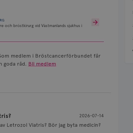
URG
re och bröstkirurg vid Västmanlands sjukhus i
Som medlem i Bröstcancerförbundet får
 goda råd.
Bli medlem
ris?
2026-07-14
Är det vanligt att minnet påverkas av Letrozol Viatris? Bör jag byta medicin?