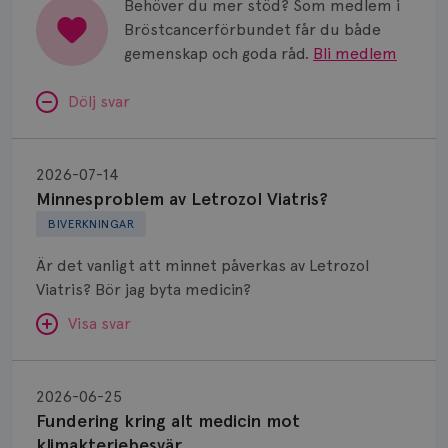
Behöver du mer stöd? Som medlem i
Bröstcancerförbundet får du både
gemenskap och goda råd.
Bli medlem
Dölj svar
Minnesproblem
av
2026-07-14
Letrozol
Minnesproblem av Letrozol Viatris?
Viatris?
BIVERKNINGAR
Är det vanligt att minnet påverkas av Letrozol
Viatris? Bör jag byta medicin?
Visa svar
Fundering
kring
SVAR:
2026-06-25
alt
Fundering kring alt medicin mot
Hej. Oavsett vilken hormonsänkande behandling
medicin
klimakteriebesvär