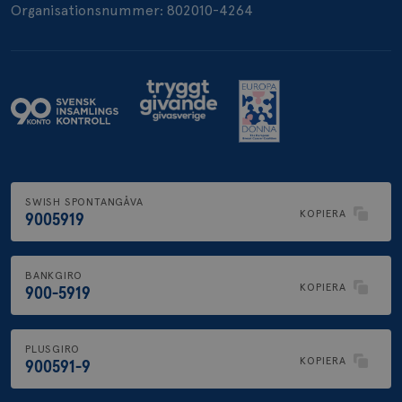
Organisationsnummer: 802010-4264
.brostcancerforbundet.se
SWISH SPONTANGÅVA
KOPIERA
9005919
BANKGIRO
KOPIERA
900-5919
PLUSGIRO
KOPIERA
900591-9