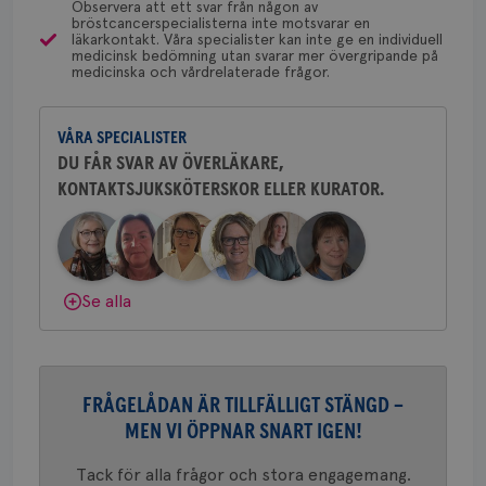
typ
Observera att ett svar från någon av
på 
bröstcancerspecialisterna inte motsvarar en
läkarkontakt. Våra specialister kan inte ge en individuell
CookieScriptConsent
4 veckor
Den
CookieScript
Yvette Andersson
medicinsk bedömning utan svarar mer övergripande på
2 dagar
Coo
.brostcancerforbundet.se
medicinska och vårdrelaterade frågor.
ÖVERLÄKARE OCH BRÖSTKIRURG
tjä
Yvette Andersson är överläkare
ihå
bes
och bröstkirurg vid Västmanlands
nöd
VÅRA SPECIALISTER
sjukhus i Västerås.
Scr
Google
fun
DU FÅR SVAR AV ÖVERLÄKARE,
Privacy Policy
KONTAKTSJUKSKÖTERSKOR ELLER KURATOR.
Behöver du mer stöd? Som medlem i
Bröstcancerförbundet får du både
gemenskap och goda råd.
Bli medlem
Namn
Leverantör
/
Domän
Utgång
Beskriv
Dölj svar
Se alla
c_rid
.brostcancerforbundet.se
1 dag
Denna c
Namn
Leverantör
/
Domän
Utgån
att mäta
postutsk
YSC
Sessi
Google LLC
om mott
.youtube.com
länkar i
konverte
webbpla
FRÅGELÅDAN ÄR TILLFÄLLIGT STÄNGD –
VISITOR_PRIVACY_METADATA
5
YouTube
_gat_UA-1577937-
.brostcancerforbundet.se
1
Detta är
MEN VI ÖPPNAR SNART IGEN!
månad
.youtube.com
37
minut
cookie s
4 veck
Google A
mönster
Tack för alla frågor och stora engagemang.