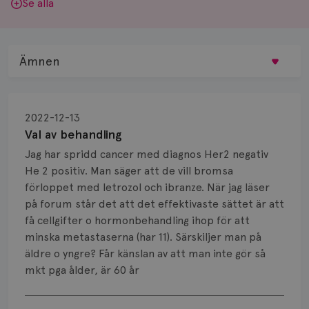
Se alla
Ämnen
Behandling
2022-12-13
Biopsi
Val av behandling
Jag har spridd cancer med diagnos Her2 negativ
Biverkningar
He 2 positiv. Man säger att de vill bromsa
förloppet med letrozol och ibranze. När jag läser
Bröstvårta
på forum står det att det effektivaste sättet är att
Knöl
få cellgifter o hormonbehandling ihop för att
minska metastaserna (har 11). Särskiljer man på
Läkemedel
äldre o yngre? Får känslan av att man inte gör så
mkt pga ålder, är 60 år
Typ av bröstcancer
Visa svar