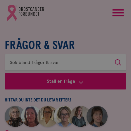
startsida
Gå
till
Bröstcancerförbundets
startsida
FRÅGOR & SVAR
Sök
Sök
bland
frågor
Ställ en fråga
&
svar
HITTAR DU INTE DET DU LETAR EFTER?
|
|
|
|
|
|
Aina
Anne
Fredrika
Jeanette
Maria
Yvette
Johnsson
Andersson
Killander
Bäcklund
Edegran
Andersson