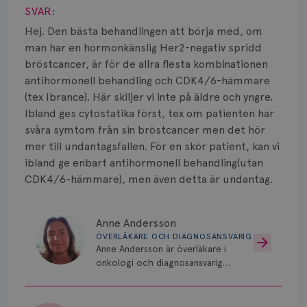
Smärta
SVAR:
Prognos
Hej. Den bästa behandlingen att börja med, om
man har en hormonkänslig Her2-negativ spridd
Risker
bröstcancer, är för de allra flesta kombinationen
antihormonell behandling och CDK4/6-hämmare
Spridd bröstcancer
(tex Ibrance). Här skiljer vi inte på äldre och yngre.
Ibland ges cytostatika först, tex om patienten har
Strålning
svåra symtom från sin bröstcancer men det hör
mer till undantagsfallen. För en skör patient, kan vi
Vätska
ibland ge enbart antihormonell behandling(utan
CDK4/6-hämmare), men även detta är undantag.
Anne Andersson
ÖVERLÄKARE OCH DIAGNOSANSVARIG
Anne Andersson är överläkare i
onkologi och diagnosansvarig
för bröstcancer vid Norrlands
Universitetssjukhus i Umeå.