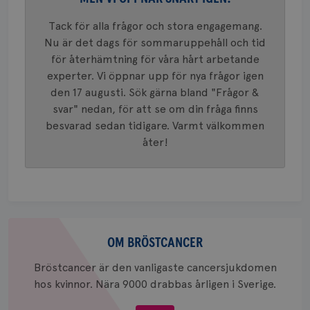
mönster
innehåll
Tack för alla frågor och stora engagemang.
identite
eller we
Nu är det dags för sommaruppehåll och tid
sig till.
_gat-ka
för återhämtning för våra hårt arbetande
att beg
experter. Vi öppnar upp för nya frågor igen
som regi
webbpla
den 17 augusti. Sök gärna bland "Frågor &
trafikvo
svar" nedan, för att se om din fråga finns
_ga
1 år 1
Detta c
Google LLC
besvarad sedan tidigare. Varmt välkommen
månad
associe
.brostcancerforbundet.se
__Secure-ROLLOUT_TOKEN
.youtube.com
5
Universal
månad
åter!
en vikti
4 veck
Googles
analystj
VISITOR_INFO1_LIVE
5
Google LLC
används 
månad
.youtube.com
unika a
4 veck
tilldela
generer
klientid
i varje 
Om
webbpla
bröstcancer
att berä
OM BRÖSTCANCER
session
för
Bröstcancer är den vanligaste cancersjukdomen
webbpla
hos kvinnor. Nära 9000 drabbas årligen i Sverige.
_ga_W8VXKBRK9Y
.brostcancerforbundet.se
1 år 1
Denna c
månad
Google A
ar_debug
.pinterest.com
1 år
bevara s