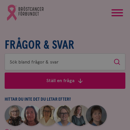
startsida
Gå
till
Bröstcancerförbundets
startsida
FRÅGOR & SVAR
Sök
Sök
bland
frågor
Ställ en fråga
&
svar
HITTAR DU INTE DET DU LETAR EFTER?
|
|
|
|
|
|
Aina
Anne
Fredrika
Jeanette
Maria
Yvette
Johnsson
Andersson
Killander
Bäcklund
Edegran
Andersson