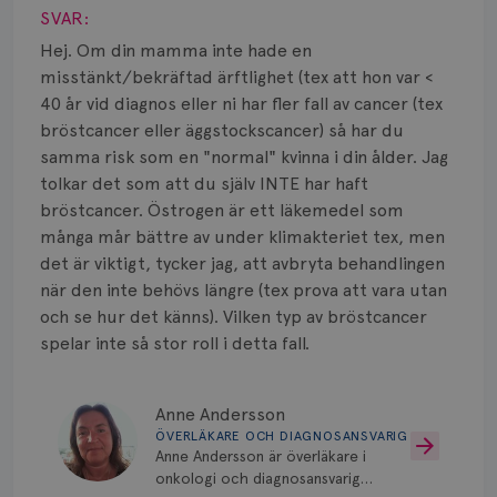
Smärta
SVAR:
Prognos
Hej. Om din mamma inte hade en
misstänkt/bekräftad ärftlighet (tex att hon var <
Risker
40 år vid diagnos eller ni har fler fall av cancer (tex
bröstcancer eller äggstockscancer) så har du
Spridd bröstcancer
samma risk som en "normal" kvinna i din ålder. Jag
tolkar det som att du själv INTE har haft
Strålning
bröstcancer. Östrogen är ett läkemedel som
många mår bättre av under klimakteriet tex, men
Vätska
det är viktigt, tycker jag, att avbryta behandlingen
när den inte behövs längre (tex prova att vara utan
och se hur det känns). Vilken typ av bröstcancer
spelar inte så stor roll i detta fall.
Anne Andersson
ÖVERLÄKARE OCH DIAGNOSANSVARIG
Anne Andersson är överläkare i
onkologi och diagnosansvarig