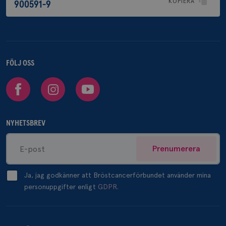
KOPIERA
900591-9
FÖLJ OSS
Facebook
Instagram
Youtube
NYHETSBREV
Prenumerera
Ja, jag godkänner att Bröstcancerförbundet använder mina
personuppgifter enligt
GDPR.