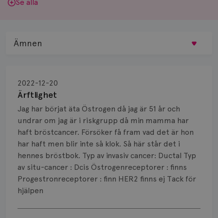
Se alla
Ämnen
Behandling
2022-12-20
Biopsi
Ärftlighet
Jag har börjat äta Östrogen då jag är 51 år och
Biverkningar
undrar om jag är i riskgrupp då min mamma har
haft bröstcancer. Försöker få fram vad det är hon
Bröstvårta
har haft men blir inte så klok. Så här står det i
Knöl
hennes bröstbok. Typ av invasiv cancer: Ductal Typ
av situ-cancer : Dcis Östrogenreceptorer : finns
Läkemedel
Progestronreceptorer : finn HER2 finns ej Tack för
hjälpen
Typ av bröstcancer
Visa svar