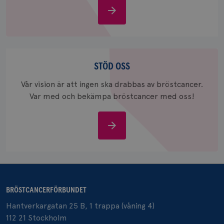
Om
_gid
1 dag
Denna co
Google LLC
bröstcancer
Google A
.brostcancerforbundet.se
och uppd
värde fö
och anvä
och spår
Stöd
oss
STÖD OSS
IDE
1 år
Google LLC
.doubleclick.net
Vår vision är att ingen ska drabbas av bröstcancer.
Var med och bekämpa bröstcancer med oss!
Stöd
oss
_gcl_au
3
Google LLC
månad
.brostcancerforbundet.se
BRÖSTCANCERFÖRBUNDET
Hantverkargatan 25 B, 1 trappa (våning 4)
112 21 Stockholm