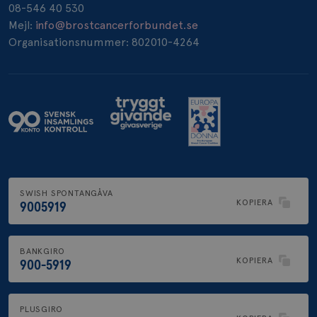
08-546 40 530
_pin_unauth
1 år
Pinterest Inc.
Mejl:
info@brostcancerforbundet.se
.brostcancerforbundet.se
Organisationsnummer: 802010-4264
SWISH SPONTANGÅVA
KOPIERA
9005919
BANKGIRO
KOPIERA
900-5919
PLUSGIRO