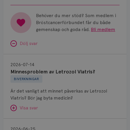
för bröstcancer vid Norrlands
Universitetssjukhus i Umeå.
Behöver du mer stöd? Som medlem i
Bröstcancerförbundet får du både
gemenskap och goda råd.
Bli medlem
Dölj svar
Minnesproblem
av
2026-07-14
Letrozol
Minnesproblem av Letrozol Viatris?
Viatris?
BIVERKNINGAR
Är det vanligt att minnet påverkas av Letrozol
Viatris? Bör jag byta medicin?
Visa svar
Fundering
kring
SVAR:
2026-06-25