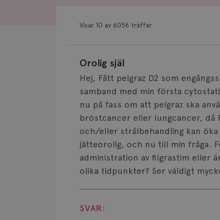
Visar 10 av 6056 träffar
Orolig själ
Hej, Fått pelgraz D2 som engångsspr
samband med min första cytostatik
nu på fass om att pelgraz ska anv
bröstcancer eller lungcancer, då
och/eller strålbehandling kan öka 
jätteorolig, och nu till min fråga
administration av filgrastim eller ä
olika tidpunkter? Ser väldigt myck
Visa svar
SVAR: