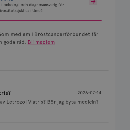
 i onkologi och diagnosansvarig för
versitetssjukhus i Umeå.
Som medlem i Bröstcancerförbundet får
 goda råd.
Bli medlem
ris?
2026-07-14
Är det vanligt att minnet påverkas av Letrozol Viatris? Bör jag byta medicin?