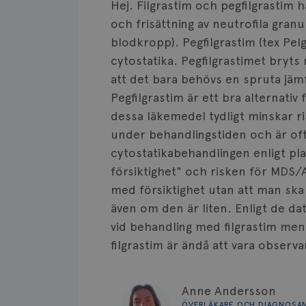
Hej. Filgrastim och pegfilgrastim
och frisättning av neutrofila gran
blodkropp). Pegfilgrastim (tex Pel
cytostatika. Pegfilgrastimet bryts
att det bara behövs en spruta jäm
Pegfilgrastim är ett bra alternativ
dessa läkemedel tydligt minskar ris
under behandlingstiden och är oft
cytostatikabehandlingen enligt pl
försiktighet" och risken för MDS/
med försiktighet utan att man ska 
även om den är liten. Enligt de dat
vid behandling med filgrastim m
filgrastim är ändå att vara observa
Anne Andersson
ÖVERLÄKARE OCH DIAGNOSA