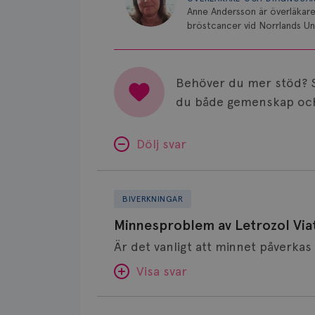
Anne Andersson är överläkare
bröstcancer vid Norrlands Uni
Behöver du mer stöd? 
du både gemenskap och
Dölj svar
Minnesproblem
av
BIVERKNINGAR
Letrozol
Minnesproblem av Letrozol Viat
Viatris?
Visa svar
Fundering