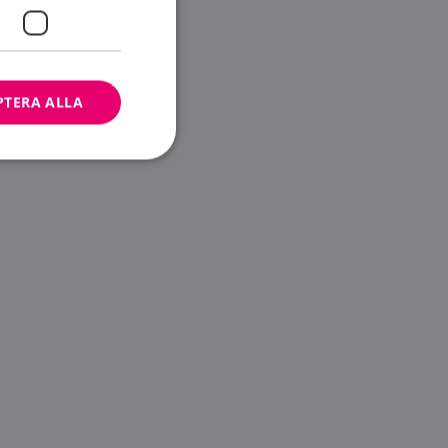
PTERA ALLA
bbplatsen kan inte
ändare.
n är utformad för
av
m-tjänsten för att
 cookie. Det är
banner fungerar