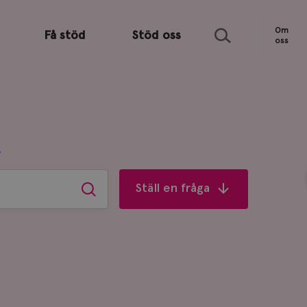
Sök
Om
Få stöd
Stöd oss
oss
R
Ställ en fråga
Sök