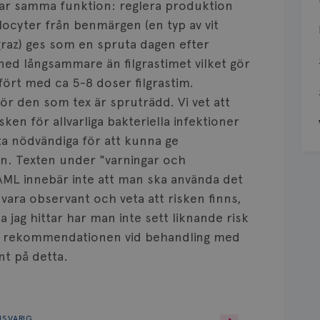
 har samma funktion: reglera produktion
ulocyter från benmärgen (en typ av vit
graz) ges som en spruta dagen efter
 ned långsammare än filgrastimet vilket gör
fört med ca 5-8 doser filgrastim.
 för den som tex är spruträdd. Vi vet att
ken för allvarliga bakteriella infektioner
a nödvändiga för att kunna ge
an. Texten under "varningar och
AML innebär inte att man ska använda det
vara observant och veta att risken finns,
a jag hittar har man inte sett liknande risk
en rekommendationen vid behandling med
nt på detta.
NSVARIG