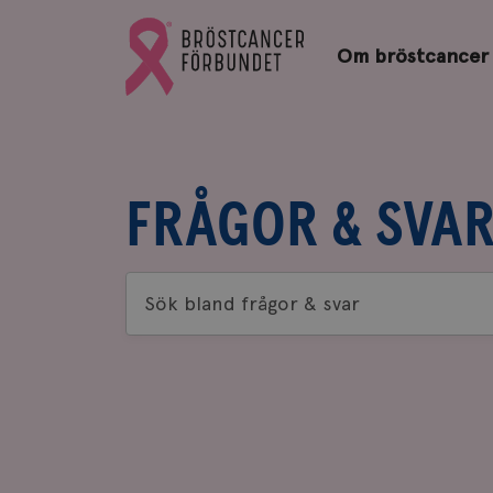
Bröstcancerförbundets
Gå
startsida
Om bröstcancer
till
Bröstcancerförbundets
startsida
FRÅGOR & SVA
Sök
bland
frågor
&
svar