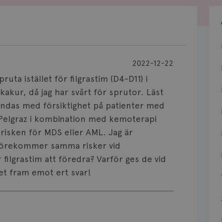
2022-12-22
uta istället för filgrastim (D4-D11) i
akur, då jag har svårt för sprutor. Läst
ändas med försiktighet på patienter med
 Pelgraz i kombination med kemoterapi
risken för MDS eller AML. Jag är
. Förekommer samma risker vid
r filgrastim att föredra? Varför ges de vid
et fram emot ert svar!