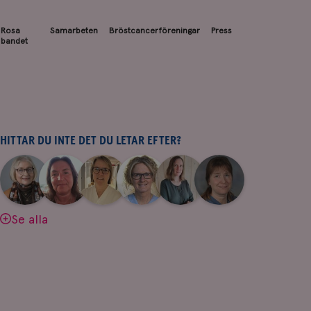
Rosa
Samarbeten
Bröstcancerföreningar
Press
bandet
HITTAR DU INTE DET DU LETAR EFTER?
|
|
|
|
|
|
Aina
Anne
Fredrika
Jeanette
Maria
Yvette
Johnsson
Andersson
Killander
Bäcklund
Edegran
Andersson
Se alla