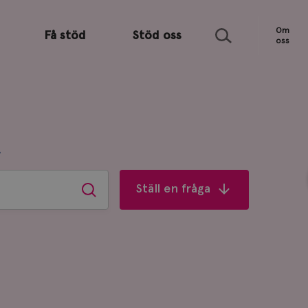
Sök
Om
Få stöd
Stöd oss
oss
R
Ställ en fråga
Sök