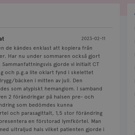
at
2023-02-11
en de kändes enklast att kopiera från
ner. Har nu under sommaren också gjort
 Sammanfattningsvis gjorde vi initialt CT
ch p.g.a lite oklart fynd i skelettet
ygg/bäcken i mitten av juli. Den
des som atypiskt hemangiom. I samband
n 2 förändringar på halsen pre- och
rändring som bedömdes kunna
el och parasagittalt, 1,5 stor förändring
resentera en förstorad lymfkörtel. Man
ultraljud hals vilket patienten gjorde i