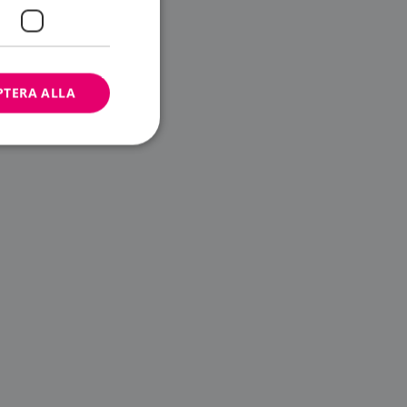
PTERA ALLA
bbplatsen kan inte
ändare.
n är utformad för
av
m-tjänsten för att
 cookie. Det är
banner fungerar