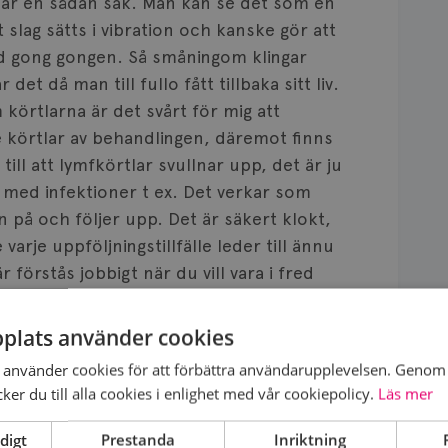
 är en sådan sak. Man kan se det som en
 slag sätts i vibration och kanske gör att
ed gong gongen. Så småningom klingar
et då man till fullo fått tillbaka sitt liv.
körtlarna är det svårt för mig att
e körtlar av behandlingen, däremot finns
ill att lymfkörtlar svullnar upp, det är ju
d med infektioner t ex. Det verkar som
 på och följer upp. Det är säkert klokt,
arje uppföljningstillfälle leder till ännu
r förstås jobbigt när du vill vara i fred
 bröstcancer.
plats använder cookies
använder cookies för att förbättra användarupplevelsen. Genom 
röstcancer, Skånes universitetssjukhus i Lund.
er du till alla cookies i enlighet med vår cookiepolicy.
Läs mer
digt
Prestanda
Inriktning