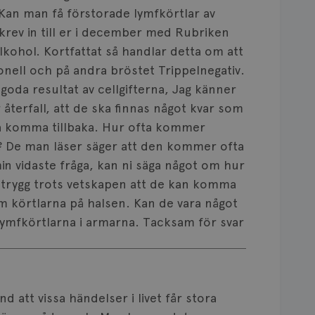
 Kan man få förstorade lymfkörtlar av
skrev in till er i december med Rubriken
lkohol. Kortfattat så handlar detta om att
nell och på andra bröstet Trippelnegativ.
 goda resultat av cellgifterna, Jag känner
r återfall, att de ska finnas något kvar som
ska komma tillbaka. Hur ofta kommer
v? De man läser säger att den kommer ofta
in vidaste fråga, kan ni säga något om hur
sig trygg trots vetskapen att de kan komma
om körtlarna på halsen. Kan de vara något
 lymfkörtlarna i armarna. Tacksam för svar
d att vissa händelser i livet får stora