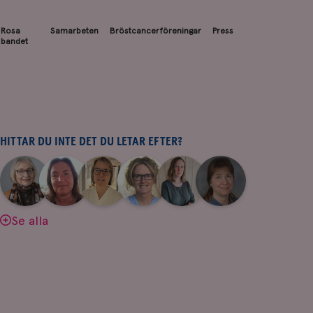
Rosa
Samarbeten
Bröstcancerföreningar
Press
bandet
HITTAR DU INTE DET DU LETAR EFTER?
|
|
|
|
|
|
Aina
Anne
Fredrika
Jeanette
Maria
Yvette
Johnsson
Andersson
Killander
Bäcklund
Edegran
Andersson
Se alla