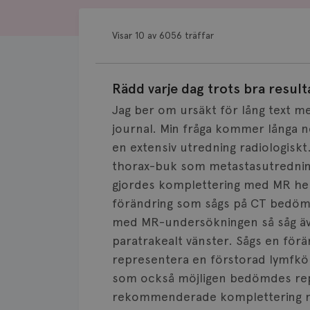
Visar 10 av 6056 träffar
Rädd varje dag trots bra result
Jag ber om ursäkt för lång text m
journal. Min fråga kommer långa 
en extensiv utredning radiologiskt.
thorax-buk som metastasutredning o
gjordes komplettering med MR helr
förändring som sågs på CT bedöm
med MR-undersökningen så såg äve
paratrakealt vänster. Sågs en fö
representera en förstorad lymfkört
som också möjligen bedömdes rep
rekommenderade komplettering med 