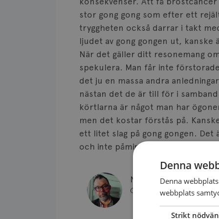
konsekvenser. Att få bröstcancer
stor gong gong som efter ett rejält
tryggheten också darrar i takt m
ljudet av gong gongen ut, kanske är d
När det gäller ditt resonemang om 
spekulera. Man får inte förstorad
det ju en massa andra anledningar t
nästan det de är till för i samban
körtlarna är något man har ögonen
men det kostar förstås på. Kanske v
ett litet slag på gong gongen. Det ä
och inte påminnas om din tidigare
Denna webb
Niklas Loman
Denna webbplats 
Överläkare, diagnosansvarig b
webbplats samtyck
Strikt nödvän