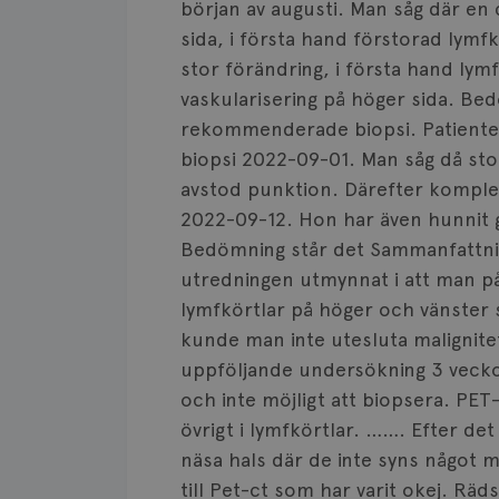
början av augusti. Man såg där en
sida, i första hand förstorad lymf
stor förändring, i första hand ly
vaskularisering på höger sida. B
rekommenderade biopsi. Patienten f
biopsi 2022-09-01. Man såg då st
avstod punktion. Därefter komple
2022-09-12. Hon har även hunnit g
Bedömning står det Sammanfattnin
utredningen utmynnat i att man p
lymfkörtlar på höger och vänster si
kunde man inte utesluta maligni
uppföljande undersökning 3 vecko
och inte möjligt att biopsera. PET-
övrigt i lymfkörtlar. ……. Efter de
näsa hals där de inte syns något m
till Pet-ct som har varit okej. Räd