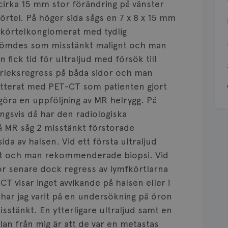
 cirka 15 mm stor förändring på vänster
körtel. På höger sida sågs en 7 x 8 x 15 mm
mfkörtelkonglomerat med tydlig
edömdes som misstänkt malignt och man
ick tid för ultraljud med försök till
orleksregress på båda sidor och man
tterat med PET-CT som patienten gjort
öra en uppföljning av MR helrygg. På
gsvis då har den radiologiska
å MR såg 2 misstänkt förstorade
da av halsen. Vid ett första ultraljud
tet och man rekommenderade biopsi. Vid
r senare dock regress av lymfkörtlarna
CT visar inget avvikande på halsen eller i
t har jag varit på en undersökning på öron
isstänkt. En ytterligare ultraljud samt en
slan från mig är att de var en metastas