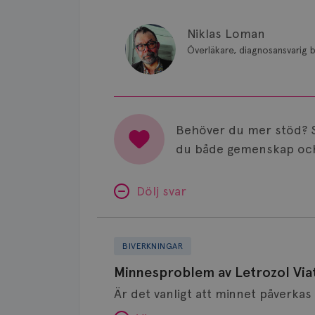
Niklas Loman
Överläkare, diagnosansvarig b
Behöver du mer stöd? 
du både gemenskap och
Dölj svar
Minnesproblem
av
BIVERKNINGAR
Letrozol
Minnesproblem av Letrozol Viat
Viatris?