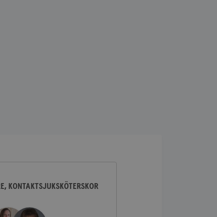
lick och utför
ren använder
am som
n han besökte
lick och utför
ren använder
am som
n han besökte
ifierar och känner
tad reklam.
RE, KONTAKTSJUKSKÖTERSKOR