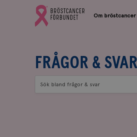
Bröstcancerförbundets
Gå
startsida
Om bröstcancer
till
Bröstcancerförbundets
startsida
FRÅGOR & SVA
Sök
bland
frågor
&
svar