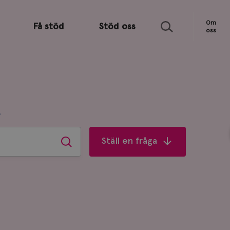
Sök
Om
Få stöd
Stöd oss
oss
R
Ställ en fråga
Sök