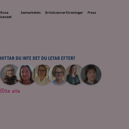
Rosa
Samarbeten
Bröstcancerföreningar
Press
bandet
HITTAR DU INTE DET DU LETAR EFTER?
|
|
|
|
|
|
Aina
Anne
Fredrika
Jeanette
Maria
Yvette
Johnsson
Andersson
Killander
Bäcklund
Edegran
Andersson
Se alla