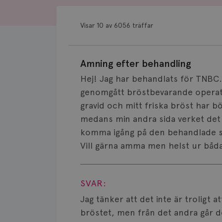
Visar 10 av 6056 träffar
Amning efter behandling
Hej! Jag har behandlats för TNBC. 
genomgått bröstbevarande operatio
gravid och mitt friska bröst har 
medans min andra sida verket det
komma igång på den behandlade sid
Vill gärna amma men helst ur båd
Visa svar
SVAR:
Jag tänker att det inte är troligt
bröstet, men från det andra går d