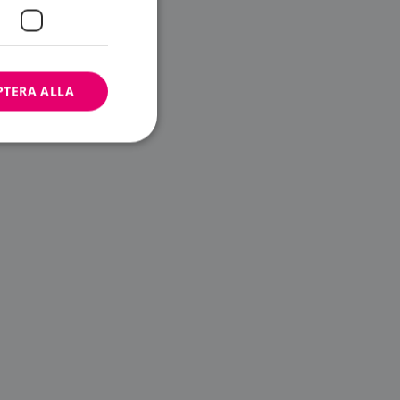
PTERA ALLA
bbplatsen kan inte
ändare.
n är utformad för
av
m-tjänsten för att
 cookie. Det är
banner fungerar