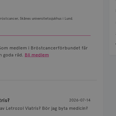
röstcancer, Skånes universitetssjukhus i Lund.
Som medlem i Bröstcancerförbundet får
 goda råd.
Bli medlem
ris?
2026-07-14
Är det vanligt att minnet påverkas av Letrozol Viatris? Bör jag byta medicin?