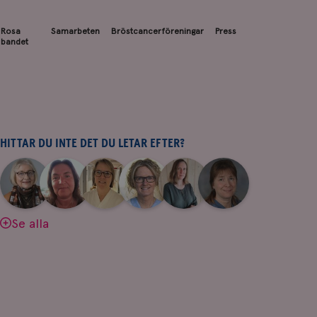
Rosa
Samarbeten
Bröstcancerföreningar
Press
bandet
HITTAR DU INTE DET DU LETAR EFTER?
|
|
|
|
|
|
Aina
Anne
Fredrika
Jeanette
Maria
Yvette
Johnsson
Andersson
Killander
Bäcklund
Edegran
Andersson
Se alla