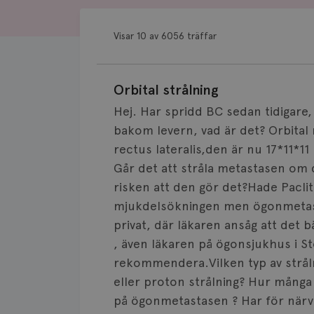
Visar 10 av 6056 träffar
Orbital strålning
Hej. Har spridd BC sedan tidigare,
bakom levern, vad är det? Orbita
rectus lateralis,den är nu 17*11*
Går det att stråla metastasen om 
risken att den gör det?Hade Paclita
mjukdelsökningen men ögonmetast
privat, där läkaren ansåg att det 
, även läkaren på ögonsjukhus i St
rekommendera.Vilken typ av stråln
eller proton strålning? Hur många
på ögonmetastasen ? Har för närv