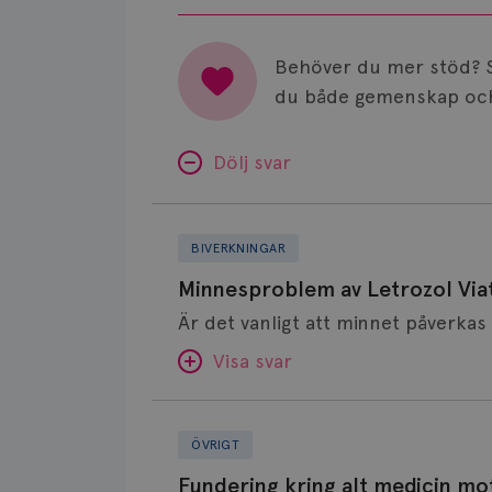
Behöver du mer stöd? 
du både gemenskap och
Dölj svar
Minnesproblem
av
BIVERKNINGAR
Letrozol
Minnesproblem av Letrozol Viat
Viatris?
Visa svar
Fundering
SVAR:
kring
ÖVRIGT
alt
Hej. Oavsett vilken hormonsänkan
Fundering kring alt medicin mo