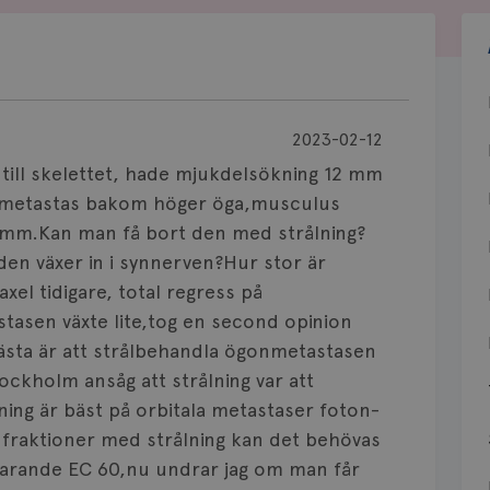
2023-02-12
 till skelettet, hade mjukdelsökning 12 mm
l metastas bakom höger öga,musculus
11 mm.Kan man få bort den med strålning?
den växer in i synnerven?Hur stor är
xel tidigare, total regress på
asen växte lite,tog en second opinion
bästa är att strålbehandla ögonmetastasen
ockholm ansåg att strålning var att
ing är bäst på orbitala metastaser foton-
 fraktioner med strålning kan det behövas
arande EC 60,nu undrar jag om man får