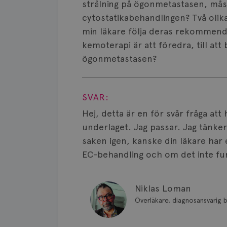
strålning på ögonmetastasen, mås
cytostatikabehandlingen? Två oli
min läkare följa deras rekommenda
kemoterapi är att föredra, till at
ögonmetastasen?
Visa svar
SVAR:
Hej, detta är en för svår fråga att
underlaget. Jag passar. Jag tänker
saken igen, kanske din läkare har
EC-behandling och om det inte fung
Niklas Loman
Överläkare, diagnosansvarig b