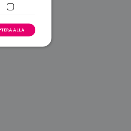
PTERA ALLA
bbplatsen kan inte
ändare.
n är utformad för
av
m-tjänsten för att
 cookie. Det är
banner fungerar