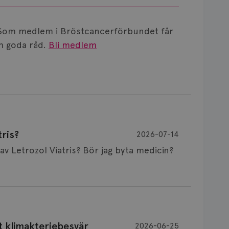
Som medlem i Bröstcancerförbundet får
 goda råd.
Bli medlem
ris?
2026-07-14
Är det vanligt att minnet påverkas av Letrozol Viatris? Bör jag byta medicin?
de behandling (men även cytostatika) man
t klimakteriebesvär
2026-06-25