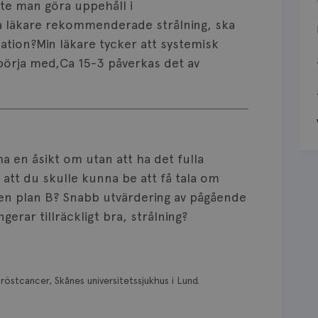
te man göra uppehåll i
ka läkare rekommenderade strålning, ska
tion?Min läkare tycker att systemisk
t börja med,Ca 15-3 påverkas det av
 ha en åsikt om utan att ha det fulla
 att du skulle kunna be att få tala om
 en plan B? Snabb utvärdering av pågående
erar tillräckligt bra, strålning?
röstcancer, Skånes universitetssjukhus i Lund.