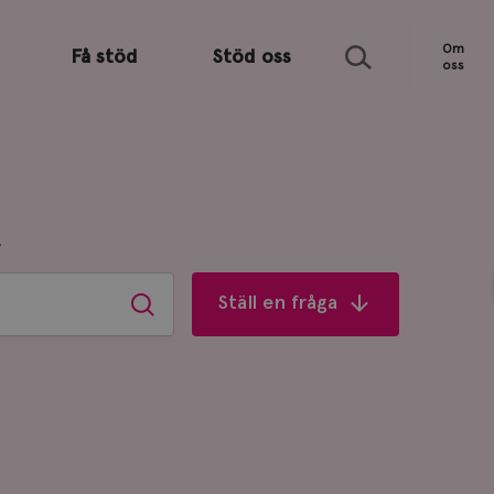
Sök
Om
Få stöd
Stöd oss
oss
R
Ställ en fråga
Sök