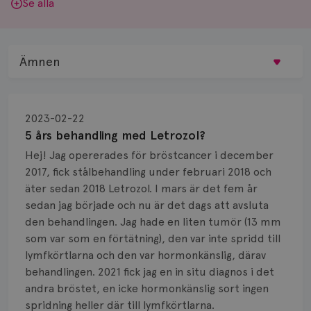
Se alla
Ämnen
Behandling
2023-02-22
Biopsi
5 års behandling med Letrozol?
Hej! Jag opererades för bröstcancer i december
Biverkningar
2017, fick stålbehandling under februari 2018 och
äter sedan 2018 Letrozol. I mars är det fem år
Bröstvårta
sedan jag började och nu är det dags att avsluta
Knöl
den behandlingen. Jag hade en liten tumör (13 mm
som var som en förtätning), den var inte spridd till
Läkemedel
lymfkörtlarna och den var hormonkänslig, därav
behandlingen. 2021 fick jag en in situ diagnos i det
Typ av bröstcancer
andra bröstet, en icke hormonkänslig sort ingen
spridning heller där till lymfkörtlarna.