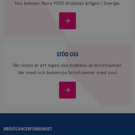
hos kvinnor. Nära 9000 drabbas årligen i Sverige.
månad
Google A
ar_debug
.pinterest.com
1 år
bevara s
_gid
1 dag
Denna co
Google LLC
Om
Google A
.brostcancerforbundet.se
och uppd
bröstcancer
värde fö
och anvä
och spår
Stöd
IDE
1 år
Google LLC
.doubleclick.net
oss
STÖD OSS
Vår vision är att ingen ska drabbas av bröstcancer.
Var med och bekämpa bröstcancer med oss!
Stöd
oss
_gcl_au
3
Google LLC
månad
.brostcancerforbundet.se
BRÖSTCANCERFÖRBUNDET