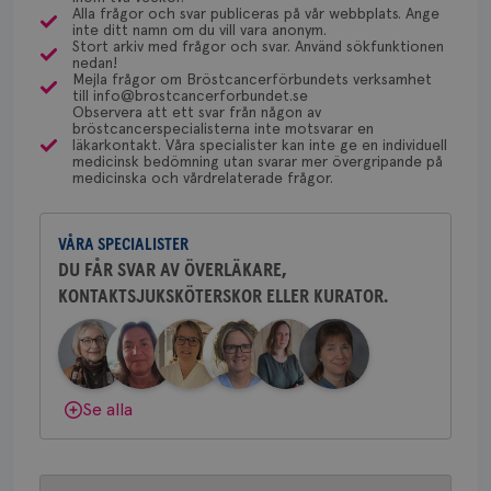
dessa prover beställs. Om du vill undersöka detta
för
Alla frågor och svar publiceras på vår webbplats. Ange
Bröstcancerförbundet får du både
utf
inte ditt namn om du vill vara anonym.
kan du börja med att söka hjälp på vårdcentralen,
en 
gemenskap och goda råd.
Bli medlem
Stort arkiv med frågor och svar. Använd sökfunktionen
typ
som kan skriva remiss till den klinik som är ansvarig
nedan!
på 
Mejla frågor om Bröstcancerförbundets verksamhet
för detta i din region.
till info@brostcancerforbundet.se
Dölj svar
CookieScriptConsent
4 veckor
Den
CookieScript
Observera att ett svar från någon av
2 dagar
Coo
.brostcancerforbundet.se
bröstcancerspecialisterna inte motsvarar en
tjä
läkarkontakt. Våra specialister kan inte ge en individuell
ihå
Yvette Andersson
medicinsk bedömning utan svarar mer övergripande på
bes
medicinska och vårdrelaterade frågor.
nöd
ÖVERLÄKARE OCH BRÖSTKIRURG
Scr
Google
Yvette Andersson är överläkare
fun
Privacy Policy
och bröstkirurg vid Västmanlands
VÅRA SPECIALISTER
sjukhus i Västerås.
DU FÅR SVAR AV ÖVERLÄKARE,
KONTAKTSJUKSKÖTERSKOR ELLER KURATOR.
Behöver du mer stöd? Som medlem i
Bröstcancerförbundet får du både
Namn
Leverantör
/
Domän
Utgång
Beskriv
gemenskap och goda råd.
Bli medlem
c_rid
.brostcancerforbundet.se
1 dag
Denna c
Namn
Leverantör
/
Domän
Utgån
att mäta
postutsk
YSC
Sessi
Google LLC
Dölj svar
om mott
Se alla
.youtube.com
länkar i
konverte
webbpla
VISITOR_PRIVACY_METADATA
5
YouTube
_gat_UA-1577937-
.brostcancerforbundet.se
1
Detta är
månad
.youtube.com