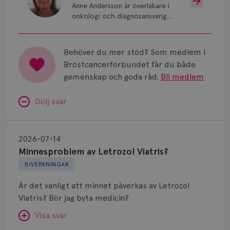
Anne Andersson är överläkare i
onkologi och diagnosansvarig
för bröstcancer vid Norrlands
Universitetssjukhus i Umeå.
Behöver du mer stöd? Som medlem i
Bröstcancerförbundet får du både
gemenskap och goda råd.
Bli medlem
Dölj svar
Minnesproblem
av
2026-07-14
Letrozol
Minnesproblem av Letrozol Viatris?
Viatris?
BIVERKNINGAR
Är det vanligt att minnet påverkas av Letrozol
Viatris? Bör jag byta medicin?
Visa svar