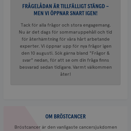
37
minut
cookie s
4 veck
FRÅGELÅDAN ÄR TILLFÄLLIGT STÄNGD –
Google A
mönster
MEN VI ÖPPNAR SNART IGEN!
innehåll
identite
eller we
Tack för alla frågor och stora engagemang.
sig till.
_gat-ka
Nu är det dags för sommaruppehåll och tid
att beg
för återhämtning för våra hårt arbetande
som regi
webbpla
experter. Vi öppnar upp för nya frågor igen
trafikvo
den 10 augusti. Sök gärna bland "Frågor &
_ga
1 år 1
Detta c
Google LLC
svar" nedan, för att se om din fråga finns
månad
associe
.brostcancerforbundet.se
__Secure-ROLLOUT_TOKEN
.youtube.com
5
Universal
månad
besvarad sedan tidigare. Varmt välkommen
en vikti
4 veck
Googles
åter!
analystj
VISITOR_INFO1_LIVE
5
Google LLC
används 
månad
.youtube.com
unika a
4 veck
tilldela
generer
klientid
i varje 
webbpla
Om
att berä
session
bröstcancer
OM BRÖSTCANCER
för
webbpla
Bröstcancer är den vanligaste cancersjukdomen
_ga_W8VXKBRK9Y
.brostcancerforbundet.se
1 år 1
Denna c