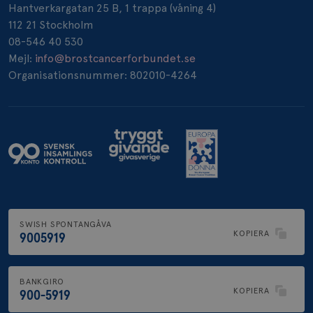
Hantverkargatan 25 B, 1 trappa (våning 4)
112 21 Stockholm
_pin_unauth
1 år
Pinterest Inc.
08-546 40 530
.brostcancerforbundet.se
Mejl:
info@brostcancerforbundet.se
Organisationsnummer: 802010-4264
SWISH SPONTANGÅVA
KOPIERA
9005919
BANKGIRO
KOPIERA
900-5919