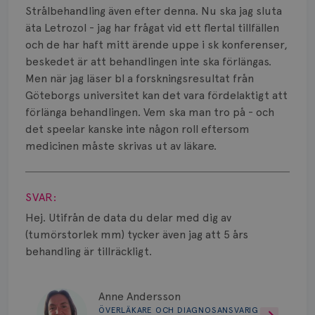
Smärta
Strålbehandling även efter denna. Nu ska jag sluta
äta Letrozol - jag har frågat vid ett flertal tillfällen
Prognos
och de har haft mitt ärende uppe i sk konferenser,
beskedet är att behandlingen inte ska förlängas.
Risker
Men när jag läser bl a forskningsresultat från
Spridd bröstcancer
Göteborgs universitet kan det vara fördelaktigt att
förlänga behandlingen. Vem ska man tro på - och
Strålning
det speelar kanske inte någon roll eftersom
medicinen måste skrivas ut av läkare.
Vätska
Visa svar
SVAR:
Hej. Utifrån de data du delar med dig av
(tumörstorlek mm) tycker även jag att 5 års
behandling är tillräckligt.
Anne Andersson
ÖVERLÄKARE OCH DIAGNOSANSVARIG