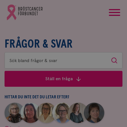
startsida
Gå
till
Bröstcancerförbundets
startsida
FRÅGOR & SVAR
Sök
Sök
bland
frågor
Ställ en fråga
&
svar
HITTAR DU INTE DET DU LETAR EFTER?
|
|
|
|
|
|
Aina
Anne
Fredrika
Jeanette
Maria
Yvette
Johnsson
Andersson
Killander
Bäcklund
Edegran
Andersson