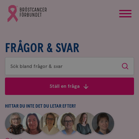
startsida
Gå
till
Bröstcancerförbundets
startsida
FRÅGOR & SVAR
Sök
Sök
bland
frågor
Ställ en fråga
&
svar
HITTAR DU INTE DET DU LETAR EFTER?
|
|
|
|
|
|
Aina
Anne
Fredrika
Jeanette
Maria
Yvette
Johnsson
Andersson
Killander
Bäcklund
Edegran
Andersson