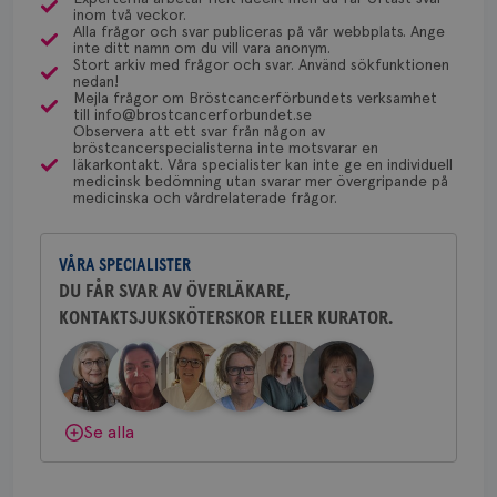
via Klinisk Genetik (på universitetssjukhus) som
Dölj svar
Behöver du mer stöd? Som medlem i
Funktioner
inom två veckor.
dessa prover beställs. Om du vill undersöka detta
Alla frågor och svar publiceras på vår webbplats. Ange
Bröstcancerförbundet får du både
inte ditt namn om du vill vara anonym.
kan du börja med att söka hjälp på vårdcentralen,
Strikt nödvändiga kakor tillåter
gemenskap och goda råd.
Bli medlem
Stort arkiv med frågor och svar. Använd sökfunktionen
kärnwebbplatsfunktioner som användarinloggning
som kan skriva remiss till den klinik som är ansvarig
nedan!
och kontohantering. Webbplatsen kan inte
Mejla frågor om Bröstcancerförbundets verksamhet
för detta i din region.
användas ordentligt utan strikt nödvändiga cookies.
till info@brostcancerforbundet.se
Dölj svar
Observera att ett svar från någon av
Namn
Leverantör
/
Domän
Utgång
Bes
bröstcancerspecialisterna inte motsvarar en
läkarkontakt. Våra specialister kan inte ge en individuell
sessionid
brostcancerforbundet.se
1 år
Den
Yvette Andersson
medicinsk bedömning utan svarar mer övergripande på
inl
medicinska och vårdrelaterade frågor.
ÖVERLÄKARE OCH BRÖSTKIRURG
csrftoken
brostcancerforbundet.se
11
Den
Yvette Andersson är överläkare
månader
til
och bröstkirurg vid Västmanlands
4 veckor
web
VÅRA SPECIALISTER
sjukhus i Västerås.
för
utf
DU FÅR SVAR AV ÖVERLÄKARE,
en 
typ
KONTAKTSJUKSKÖTERSKOR ELLER KURATOR.
Behöver du mer stöd? Som medlem i
på 
Bröstcancerförbundet får du både
CookieScriptConsent
4 veckor
Den
CookieScript
gemenskap och goda råd.
Bli medlem
2 dagar
Coo
.brostcancerforbundet.se
tjä
ihå
bes
Dölj svar
Se alla
nöd
Scr
Google
fun
Privacy Policy