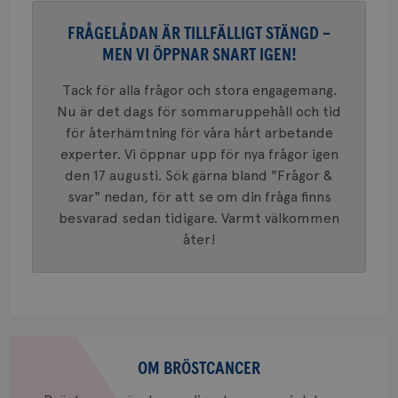
FRÅGELÅDAN ÄR TILLFÄLLIGT STÄNGD –
MEN VI ÖPPNAR SNART IGEN!
Namn
Leverantör
/
Domän
Utgång
Beskriv
Tack för alla frågor och stora engagemang.
c_rid
.brostcancerforbundet.se
1 dag
Denna c
Namn
Leverantör
/
Domän
Utgån
Nu är det dags för sommaruppehåll och tid
att mäta
postutsk
YSC
Sessi
Google LLC
för återhämtning för våra hårt arbetande
om mott
.youtube.com
länkar i
experter. Vi öppnar upp för nya frågor igen
konverte
den 17 augusti. Sök gärna bland "Frågor &
webbpla
VISITOR_PRIVACY_METADATA
5
YouTube
svar" nedan, för att se om din fråga finns
_gat_UA-1577937-
.brostcancerforbundet.se
1
Detta är
månad
.youtube.com
37
minut
cookie s
4 veck
besvarad sedan tidigare. Varmt välkommen
Google A
mönster
åter!
innehåll
identite
eller we
sig till.
_gat-ka
att beg
som regi
webbpla
Om
trafikvo
bröstcancer
OM BRÖSTCANCER
_ga
1 år 1
Detta c
Google LLC
månad
associe
.brostcancerforbundet.se
__Secure-ROLLOUT_TOKEN
.youtube.com
5