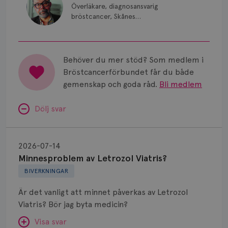
Smärta
Överläkare, diagnosansvarig
bröstcancer, Skånes
Prognos
universitetssjukhus i Lund.
Risker
Behöver du mer stöd? Som medlem i
Spridd bröstcancer
Bröstcancerförbundet får du både
gemenskap och goda råd.
Bli medlem
Strålning
Dölj svar
Vätska
Minnesproblem
av
2026-07-14
Letrozol
Minnesproblem av Letrozol Viatris?
Viatris?
BIVERKNINGAR
Är det vanligt att minnet påverkas av Letrozol
Viatris? Bör jag byta medicin?
Visa svar