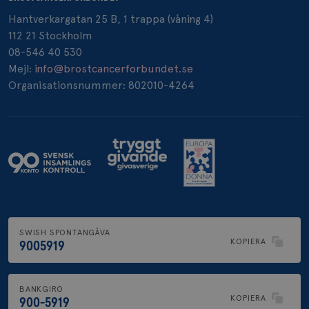
Hantverkargatan 25 B, 1 trappa (våning 4)
112 21 Stockholm
08-546 40 530
Mejl:
info@brostcancerforbundet.se
_gcl_au
3
Google LLC
Organisationsnummer: 802010-4264
månad
.brostcancerforbundet.se
_pin_unauth
1 år
Pinterest Inc.
.brostcancerforbundet.se
SWISH SPONTANGÅVA
KOPIERA
9005919
BANKGIRO
KOPIERA
900-5919