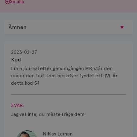
Se alla
Ämnen
Behandling
2023-02-27
Biopsi
Kod
I min journal efter genomgången MR står den
Biverkningar
under den text som beskriver fyndet ett: (V). Är
detta kod 5?
Bröstvårta
Visa svar
Knöl
SVAR:
Läkemedel
Jag vet inte, du måste fråga dem.
Typ av bröstcancer
Niklas Loman