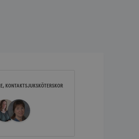
lick och utför
ren använder
am som
n han besökte
lick och utför
ren använder
am som
n han besökte
ifierar och känner
tad reklam.
RE, KONTAKTSJUKSKÖTERSKOR