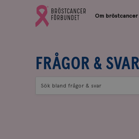
Bröstcancerförbundets
Gå
startsida
Om bröstcancer
till
Bröstcancerförbundets
startsida
FRÅGOR & SVA
Sök
bland
frågor
&
svar