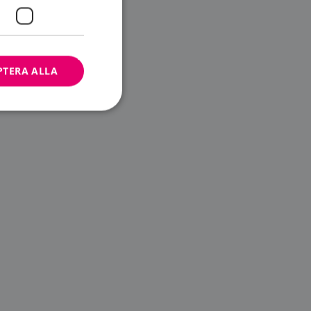
PTERA ALLA
bbplatsen kan inte
ändare.
n är utformad för
av
m-tjänsten för att
 cookie. Det är
banner fungerar