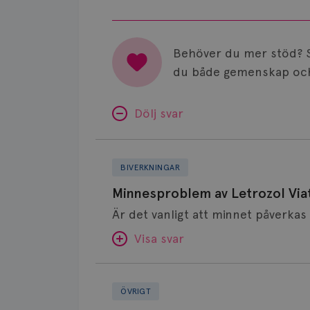
Behöver du mer stöd? 
du både gemenskap och
Dölj svar
Minnesproblem
av
BIVERKNINGAR
Letrozol
Minnesproblem av Letrozol Viat
Viatris?
Visa svar
Fundering
SVAR:
kring
ÖVRIGT
alt