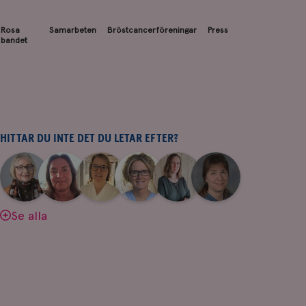
Rosa
Samarbeten
Bröstcancerföreningar
Press
bandet
HITTAR DU INTE DET DU LETAR EFTER?
|
|
|
|
|
|
Aina
Anne
Fredrika
Jeanette
Maria
Yvette
Johnsson
Andersson
Killander
Bäcklund
Edegran
Andersson
Se alla