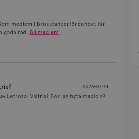
Som medlem i Bröstcancerförbundet får
 goda råd.
Bli medlem
ris?
2026-07-14
Är det vanligt att minnet påverkas av Letrozol Viatris? Bör jag byta medicin?