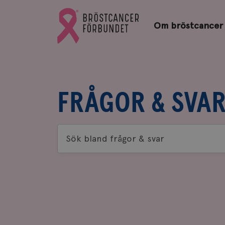
Bröstcancerförbundets
Gå
startsida
Om bröstcancer
till
Bröstcancerförbundets
startsida
FRÅGOR & SVA
Sök
bland
frågor
&
svar