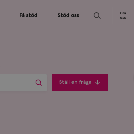
Sök
Om
Få stöd
Stöd oss
oss
R
Ställ en fråga
Sök