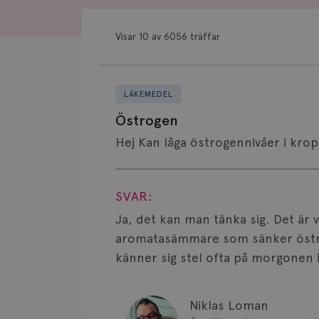
Visar 10 av 6056 träffar
LÄKEMEDEL
Östrogen
Hej Kan låga östrogennivåer i kro
Visa svar
SVAR:
Ja, det kan man tänka sig. Det är 
aromatasämmare som sänker östrog
känner sig stel ofta på morgonen 
Niklas Loman