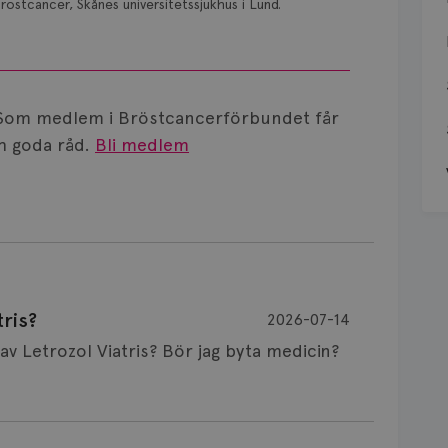
röstcancer, Skånes universitetssjukhus i Lund.
Som medlem i Bröstcancerförbundet får
 goda råd.
Bli medlem
ris?
2026-07-14
Är det vanligt att minnet påverkas av Letrozol Viatris? Bör jag byta medicin?