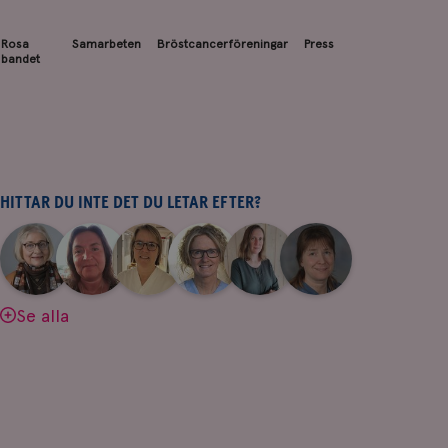
Rosa
Samarbeten
Bröstcancerföreningar
Press
bandet
HITTAR DU INTE DET DU LETAR EFTER?
|
|
|
|
|
|
Aina
Anne
Fredrika
Jeanette
Maria
Yvette
Johnsson
Andersson
Killander
Bäcklund
Edegran
Andersson
Se alla