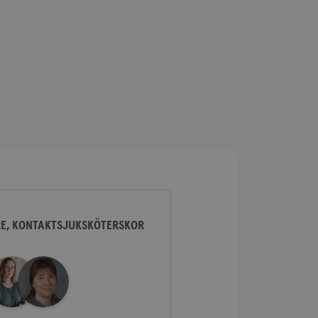
lick och utför
ren använder
am som
n han besökte
lick och utför
ren använder
am som
n han besökte
ifierar och känner
tad reklam.
RE, KONTAKTSJUKSKÖTERSKOR