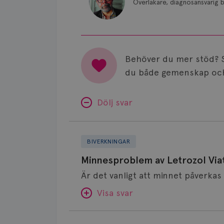
Överläkare, diagnosansvarig b
Behöver du mer stöd? 
du både gemenskap och
Dölj svar
Minnesproblem
av
BIVERKNINGAR
Letrozol
Minnesproblem av Letrozol Viat
Viatris?
Visa svar
Fundering