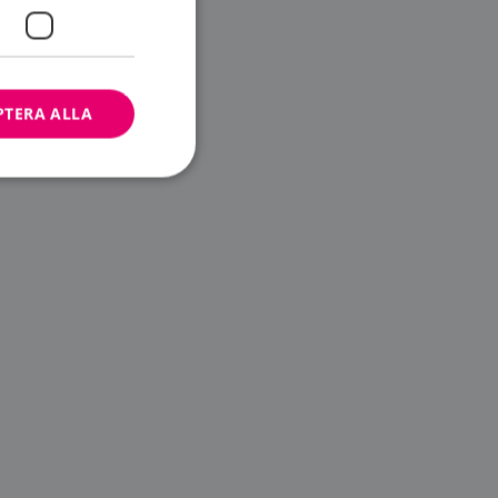
PTERA ALLA
bbplatsen kan inte
ändare.
n är utformad för
av
m-tjänsten för att
 cookie. Det är
banner fungerar