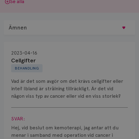
Se alla
Ämnen
Behandling
2023-04-16
Biopsi
Cellgifter
BEHANDLING
Biverkningar
Vad är det som avgör om det krävs cellgifter eller
Bröstvårta
inte? Ibland är strålning tillräckligt. Är det vid
någon viss typ av cancer eller vid en viss storlek?
Knöl
Visa svar
Läkemedel
SVAR:
Typ av bröstcancer
Hej, vid beslut om kemoterapi, jag antar att du
menar i samband med operation vid cancer i