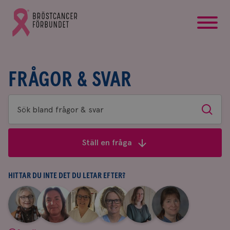
startsida
Gå
till
Bröstcancerförbundets
startsida
FRÅGOR & SVAR
Sök
Sök
bland
frågor
Ställ en fråga
&
svar
HITTAR DU INTE DET DU LETAR EFTER?
|
|
|
|
|
|
Aina
Anne
Fredrika
Jeanette
Maria
Yvette
Johnsson
Andersson
Killander
Bäcklund
Edegran
Andersson