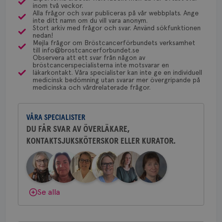
Dölj svar
4 veckor
web
Behöver du mer stöd? Som medlem i
inom två veckor.
för
dessa prover beställs. Om du vill undersöka detta
Alla frågor och svar publiceras på vår webbplats. Ange
utf
Bröstcancerförbundet får du både
inte ditt namn om du vill vara anonym.
en 
kan du börja med att söka hjälp på vårdcentralen,
gemenskap och goda råd.
Bli medlem
Stort arkiv med frågor och svar. Använd sökfunktionen
typ
som kan skriva remiss till den klinik som är ansvarig
nedan!
på 
Mejla frågor om Bröstcancerförbundets verksamhet
för detta i din region.
CookieScriptConsent
4 veckor
Den
till info@brostcancerforbundet.se
CookieScript
Dölj svar
2 dagar
Coo
.brostcancerforbundet.se
Observera att ett svar från någon av
tjä
bröstcancerspecialisterna inte motsvarar en
ihå
läkarkontakt. Våra specialister kan inte ge en individuell
bes
Yvette Andersson
medicinsk bedömning utan svarar mer övergripande på
nöd
medicinska och vårdrelaterade frågor.
ÖVERLÄKARE OCH BRÖSTKIRURG
Scr
Google
Yvette Andersson är överläkare
fun
Privacy Policy
och bröstkirurg vid Västmanlands
VÅRA SPECIALISTER
sjukhus i Västerås.
DU FÅR SVAR AV ÖVERLÄKARE,
KONTAKTSJUKSKÖTERSKOR ELLER KURATOR.
Behöver du mer stöd? Som medlem i
Namn
Leverantör
/
Domän
Utgång
Beskriv
Bröstcancerförbundet får du både
gemenskap och goda råd.
Bli medlem
c_rid
.brostcancerforbundet.se
1 dag
Denna c
Namn
Leverantör
/
Domän
Utgån
att mäta
postutsk
YSC
Sessi
Google LLC
om mott
Dölj svar
.youtube.com
Se alla
länkar i
konverte
webbpla
VISITOR_PRIVACY_METADATA
5
YouTube