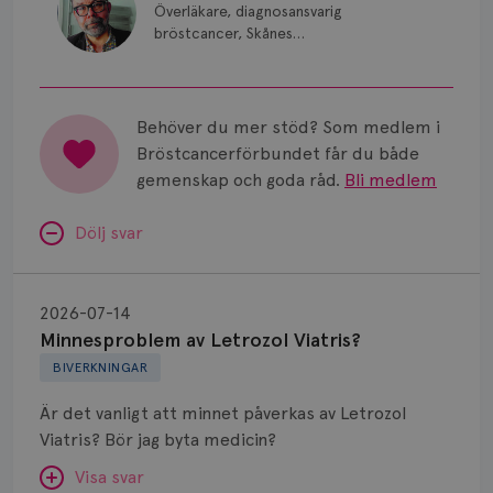
Överläkare, diagnosansvarig
bröstcancer, Skånes
universitetssjukhus i Lund.
Behöver du mer stöd? Som medlem i
Bröstcancerförbundet får du både
gemenskap och goda råd.
Bli medlem
Dölj svar
Minnesproblem
av
2026-07-14
Letrozol
Minnesproblem av Letrozol Viatris?
Viatris?
BIVERKNINGAR
Är det vanligt att minnet påverkas av Letrozol
Viatris? Bör jag byta medicin?
Visa svar