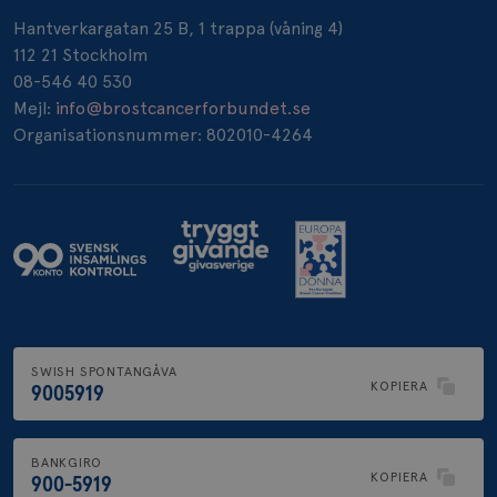
Hantverkargatan 25 B, 1 trappa (våning 4)
112 21 Stockholm
_pin_unauth
1 år
Pinterest Inc.
.brostcancerforbundet.se
08-546 40 530
Mejl:
info@brostcancerforbundet.se
Organisationsnummer: 802010-4264
SWISH SPONTANGÅVA
KOPIERA
9005919
BANKGIRO
KOPIERA
900-5919