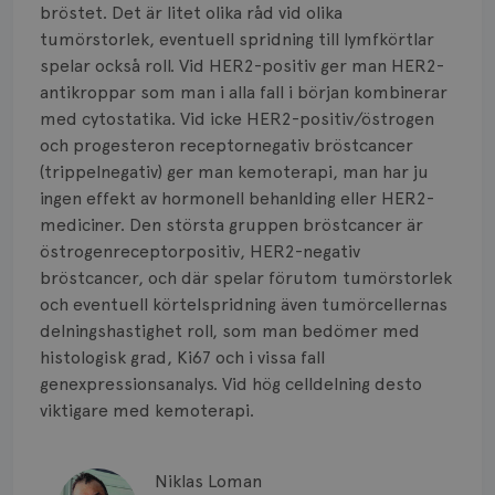
Smärta
bröstet. Det är litet olika råd vid olika
tumörstorlek, eventuell spridning till lymfkörtlar
Prognos
spelar också roll. Vid HER2-positiv ger man HER2-
antikroppar som man i alla fall i början kombinerar
Risker
med cytostatika. Vid icke HER2-positiv/östrogen
och progesteron receptornegativ bröstcancer
Spridd bröstcancer
(trippelnegativ) ger man kemoterapi, man har ju
Strålning
ingen effekt av hormonell behanlding eller HER2-
mediciner. Den största gruppen bröstcancer är
Vätska
östrogenreceptorpositiv, HER2-negativ
bröstcancer, och där spelar förutom tumörstorlek
och eventuell körtelspridning även tumörcellernas
delningshastighet roll, som man bedömer med
histologisk grad, Ki67 och i vissa fall
genexpressionsanalys. Vid hög celldelning desto
viktigare med kemoterapi.
Niklas Loman