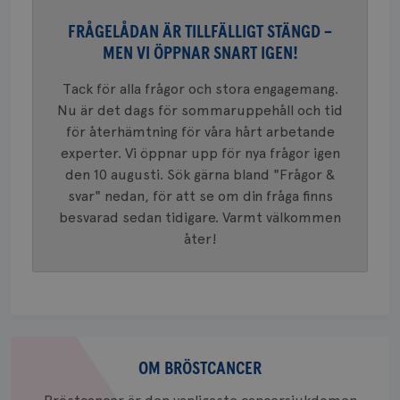
_gat_UA-1577937-
.brostcancerforbundet.se
1
Detta är
månad
.youtube.com
37
minut
cookie s
4 veck
Google A
FRÅGELÅDAN ÄR TILLFÄLLIGT STÄNGD –
mönster
innehåll
MEN VI ÖPPNAR SNART IGEN!
identite
eller we
Tack för alla frågor och stora engagemang.
sig till.
_gat-ka
Nu är det dags för sommaruppehåll och tid
att beg
som regi
för återhämtning för våra hårt arbetande
webbpla
trafikvo
experter. Vi öppnar upp för nya frågor igen
den 10 augusti. Sök gärna bland "Frågor &
_ga
1 år 1
Detta c
Google LLC
månad
associe
.brostcancerforbundet.se
__Secure-ROLLOUT_TOKEN
.youtube.com
5
svar" nedan, för att se om din fråga finns
Universal
månad
en vikti
besvarad sedan tidigare. Varmt välkommen
4 veck
Googles
åter!
analystj
VISITOR_INFO1_LIVE
5
Google LLC
används 
månad
.youtube.com
unika a
4 veck
tilldela
generer
klientid
i varje 
webbpla
att berä
Om
session
för
bröstcancer
OM BRÖSTCANCER
webbpla