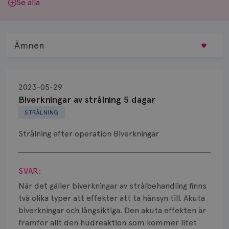
Se alla
Ämnen
Behandling
2023-05-29
Biopsi
Biverkningar av strålning 5 dagar
STRÅLNING
Biverkningar
Strålning efter operation Biverkningar
Bröstvårta
Visa svar
Knöl
SVAR:
Läkemedel
När det gäller biverkningar av strålbehandling finns
två olika typer att effekter att ta hänsyn till. Akuta
Typ av bröstcancer
biverkningar och långsiktiga. Den akuta effekten är
framför allt den hudreaktion som kommer litet