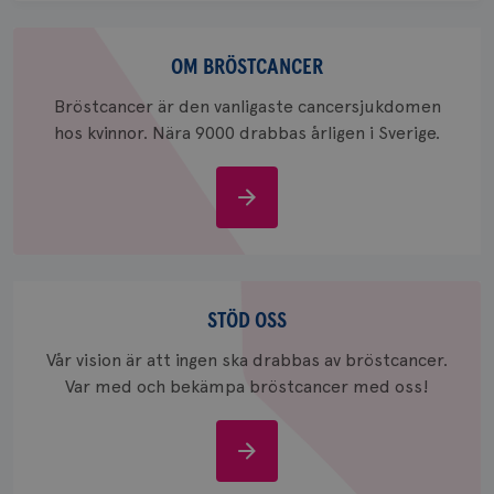
för
webbpla
Om
_ga_W8VXKBRK9Y
.brostcancerforbundet.se
1 år 1
Denna c
bröstcancer
OM BRÖSTCANCER
månad
Google A
ar_debug
.pinterest.com
1 år
bevara s
Bröstcancer är den vanligaste cancersjukdomen
_gid
1 dag
Denna co
Google LLC
hos kvinnor. Nära 9000 drabbas årligen i Sverige.
Google A
.brostcancerforbundet.se
och uppd
värde fö
och anvä
Om
och spår
bröstcancer
IDE
1 år
Google LLC
.doubleclick.net
Stöd
oss
STÖD OSS
Vår vision är att ingen ska drabbas av bröstcancer.
Var med och bekämpa bröstcancer med oss!
_gcl_au
3
Google LLC
månad
.brostcancerforbundet.se
Stöd
oss