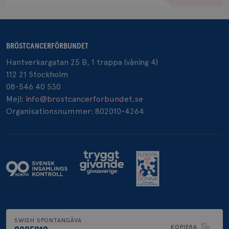
BRÖSTCANCERFÖRBUNDET
_pin_unauth
1 år
Pinterest Inc.
.brostcancerforbundet.se
Hantverkargatan 25 B, 1 trappa (våning 4)
112 21 Stockholm
08-546 40 530
Mejl:
info@brostcancerforbundet.se
Organisationsnummer: 802010-4264
SWISH SPONTANGÅVA
KOPIERA