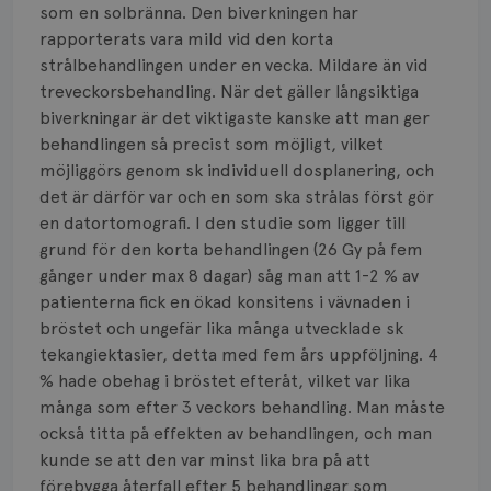
Smärta
som en solbränna. Den biverkningen har
rapporterats vara mild vid den korta
Prognos
strålbehandlingen under en vecka. Mildare än vid
treveckorsbehandling. När det gäller långsiktiga
Risker
biverkningar är det viktigaste kanske att man ger
behandlingen så precist som möjligt, vilket
Spridd bröstcancer
möjliggörs genom sk individuell dosplanering, och
Strålning
det är därför var och en som ska strålas först gör
en datortomografi. I den studie som ligger till
Vätska
grund för den korta behandlingen (26 Gy på fem
gånger under max 8 dagar) såg man att 1-2 % av
patienterna fick en ökad konsitens i vävnaden i
bröstet och ungefär lika många utvecklade sk
tekangiektasier, detta med fem års uppföljning. 4
% hade obehag i bröstet efteråt, vilket var lika
många som efter 3 veckors behandling. Man måste
också titta på effekten av behandlingen, och man
kunde se att den var minst lika bra på att
förebygga återfall efter 5 behandlingar som