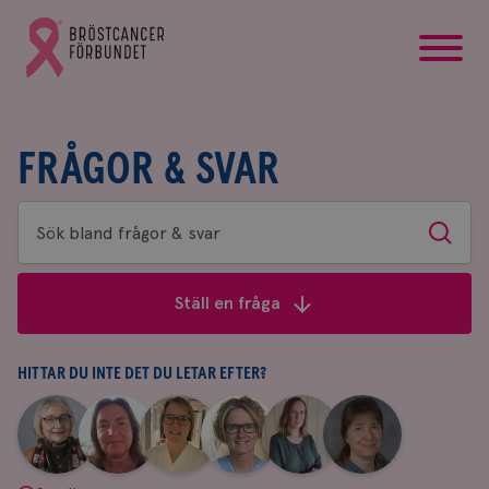
startsida
Gå
till
Bröstcancerförbundets
startsida
FRÅGOR & SVAR
Sök
Sök
bland
frågor
Ställ en fråga
&
svar
HITTAR DU INTE DET DU LETAR EFTER?
|
|
|
|
|
|
Aina
Anne
Fredrika
Jeanette
Maria
Yvette
Johnsson
Andersson
Killander
Bäcklund
Edegran
Andersson