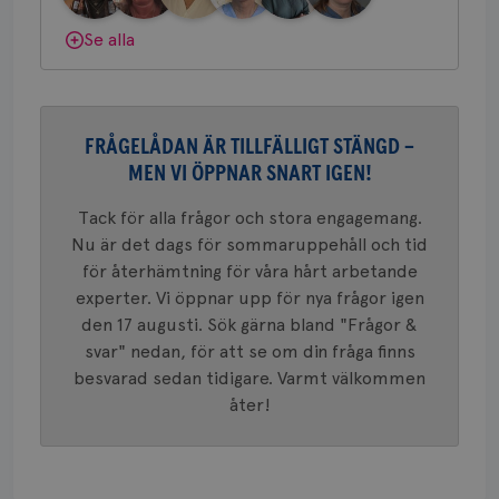
konverte
webbpla
Dölj svar
Se alla
VISITOR_PRIVACY_METADATA
5
YouTube
_gat_UA-1577937-
.brostcancerforbundet.se
1
Detta är
månad
.youtube.com
37
minut
cookie s
4 veck
Google A
mönster
innehåll
identite
FRÅGELÅDAN ÄR TILLFÄLLIGT STÄNGD –
eller we
sig till.
MEN VI ÖPPNAR SNART IGEN!
_gat-ka
att beg
som regi
Tack för alla frågor och stora engagemang.
webbpla
trafikvo
Nu är det dags för sommaruppehåll och tid
för återhämtning för våra hårt arbetande
_ga
1 år 1
Detta c
Google LLC
månad
associe
.brostcancerforbundet.se
__Secure-ROLLOUT_TOKEN
.youtube.com
5
experter. Vi öppnar upp för nya frågor igen
Universal
månad
en vikti
den 17 augusti. Sök gärna bland "Frågor &
4 veck
Googles
svar" nedan, för att se om din fråga finns
analystj
VISITOR_INFO1_LIVE
5
Google LLC
används 
månad
.youtube.com
besvarad sedan tidigare. Varmt välkommen
unika a
4 veck
tilldela
åter!
generer
klientid
i varje 
webbpla
att berä
session