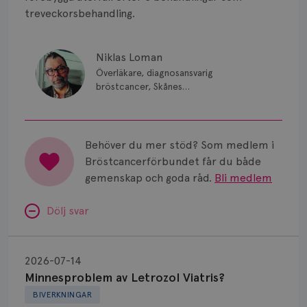
treveckorsbehandling.
Niklas Loman
Överläkare, diagnosansvarig
bröstcancer, Skånes
universitetssjukhus i Lund.
Behöver du mer stöd? Som medlem i
Bröstcancerförbundet får du både
gemenskap och goda råd.
Bli medlem
Dölj svar
Minnesproblem
av
2026-07-14
Letrozol
Minnesproblem av Letrozol Viatris?
Viatris?
BIVERKNINGAR