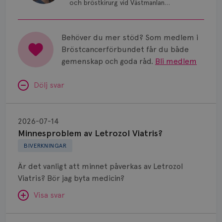
och bröstkirurg vid Västmanlands
sjukhus i Västerås.
Behöver du mer stöd? Som medlem i
Bröstcancerförbundet får du både
gemenskap och goda råd.
Bli medlem
Dölj svar
Minnesproblem
av
2026-07-14
Letrozol
Minnesproblem av Letrozol Viatris?
Viatris?
BIVERKNINGAR
Är det vanligt att minnet påverkas av Letrozol
Viatris? Bör jag byta medicin?
Visa svar
Fundering