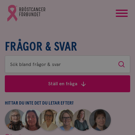
startsida
Gå
till
Bröstcancerförbundets
startsida
FRÅGOR & SVAR
Sök
Sök
bland
frågor
Ställ en fråga
&
svar
HITTAR DU INTE DET DU LETAR EFTER?
|
|
|
|
|
|
Aina
Anne
Fredrika
Jeanette
Maria
Yvette
Johnsson
Andersson
Killander
Bäcklund
Edegran
Andersson