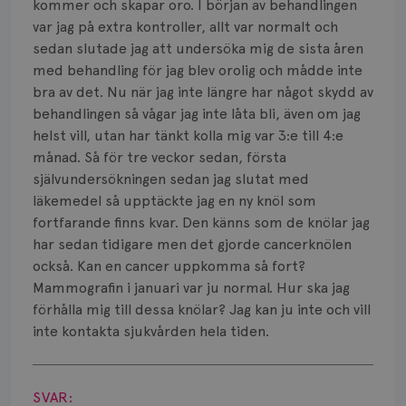
Smärta
kommer och skapar oro. I början av behandlingen
var jag på extra kontroller, allt var normalt och
Prognos
sedan slutade jag att undersöka mig de sista åren
med behandling för jag blev orolig och mådde inte
Risker
bra av det. Nu när jag inte längre har något skydd av
behandlingen så vågar jag inte låta bli, även om jag
Spridd bröstcancer
helst vill, utan har tänkt kolla mig var 3:e till 4:e
månad. Så för tre veckor sedan, första
Strålning
självundersökningen sedan jag slutat med
Vätska
läkemedel så upptäckte jag en ny knöl som
fortfarande finns kvar. Den känns som de knölar jag
har sedan tidigare men det gjorde cancerknölen
också. Kan en cancer uppkomma så fort?
Mammografin i januari var ju normal. Hur ska jag
förhålla mig till dessa knölar? Jag kan ju inte och vill
inte kontakta sjukvården hela tiden.
Visa svar
SVAR: