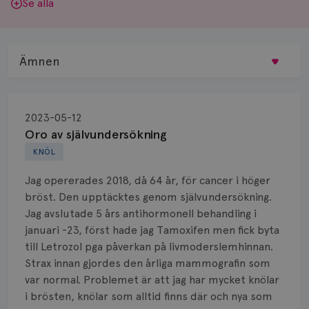
Se alla
Ämnen
Behandling
2023-05-12
Biopsi
Oro av självundersökning
KNÖL
Biverkningar
Jag opererades 2018, då 64 år, för cancer i höger
Bröstvårta
bröst. Den upptäcktes genom självundersökning.
Jag avslutade 5 års antihormonell behandling i
Knöl
januari -23, först hade jag Tamoxifen men fick byta
till Letrozol pga påverkan på livmoderslemhinnan.
Läkemedel
Strax innan gjordes den årliga mammografin som
Typ av bröstcancer
var normal. Problemet är att jag har mycket knölar
i brösten, knölar som alltid finns där och nya som