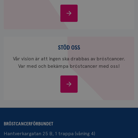
Om
bröstcancer
_gcl_au
3
Google LLC
månad
.brostcancerforbundet.se
Stöd
oss
STÖD OSS
Vår vision är att ingen ska drabbas av bröstcancer.
Var med och bekämpa bröstcancer med oss!
_pin_unauth
1 år
Pinterest Inc.
Stöd
.brostcancerforbundet.se
oss
BRÖSTCANCERFÖRBUNDET
Hantverkargatan 25 B, 1 trappa (våning 4)