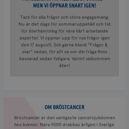
Googles
MEN VI ÖPPNAR SNART IGEN!
analystj
VISITOR_INFO1_LIVE
5
Google LLC
används 
månad
.youtube.com
unika a
4 veck
Tack för alla frågor och stora engagemang.
tilldela
generer
Nu är det dags för sommaruppehåll och tid
klientid
för återhämtning för våra hårt arbetande
i varje 
webbpla
experter. Vi öppnar upp för nya frågor igen
att berä
session
den 17 augusti. Sök gärna bland "Frågor &
för
webbpla
svar" nedan, för att se om din fråga finns
besvarad sedan tidigare. Varmt välkommen
_ga_W8VXKBRK9Y
.brostcancerforbundet.se
1 år 1
Denna c
månad
Google A
ar_debug
.pinterest.com
1 år
åter!
bevara s
_gid
1 dag
Denna co
Google LLC
Google A
.brostcancerforbundet.se
och uppd
värde fö
och anvä
och spår
Om
IDE
1 år
Google LLC
bröstcancer
OM BRÖSTCANCER
.doubleclick.net
Bröstcancer är den vanligaste cancersjukdomen
hos kvinnor. Nära 9000 drabbas årligen i Sverige.