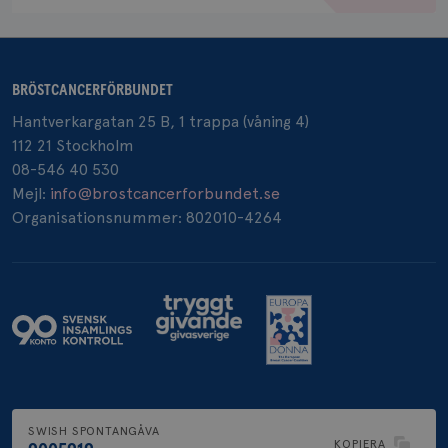
BRÖSTCANCERFÖRBUNDET
_pin_unauth
1 år
Pinterest Inc.
.brostcancerforbundet.se
Hantverkargatan 25 B, 1 trappa (våning 4)
112 21 Stockholm
08-546 40 530
Mejl:
info@brostcancerforbundet.se
Organisationsnummer: 802010-4264
SWISH SPONTANGÅVA
KOPIERA