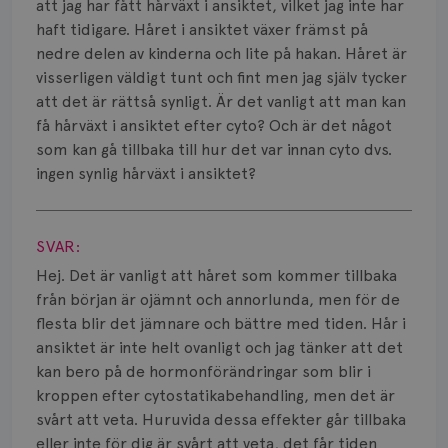
Smärta
att jag har fått hårväxt i ansiktet, vilket jag inte har
haft tidigare. Håret i ansiktet växer främst på
Prognos
nedre delen av kinderna och lite på hakan. Håret är
visserligen väldigt tunt och fint men jag själv tycker
Risker
att det är rättså synligt. Är det vanligt att man kan
få hårväxt i ansiktet efter cyto? Och är det något
Spridd bröstcancer
som kan gå tillbaka till hur det var innan cyto dvs.
ingen synlig hårväxt i ansiktet?
Strålning
Visa svar
Vätska
SVAR:
Hej. Det är vanligt att håret som kommer tillbaka
från början är ojämnt och annorlunda, men för de
flesta blir det jämnare och bättre med tiden. Hår i
ansiktet är inte helt ovanligt och jag tänker att det
kan bero på de hormonförändringar som blir i
kroppen efter cytostatikabehandling, men det är
svårt att veta. Huruvida dessa effekter går tillbaka
eller inte för dig är svårt att veta, det får tiden