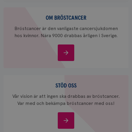
för
webbpla
Om
_ga_W8VXKBRK9Y
.brostcancerforbundet.se
1 år 1
Denna c
bröstcancer
OM BRÖSTCANCER
månad
Google A
ar_debug
.pinterest.com
1 år
bevara s
Bröstcancer är den vanligaste cancersjukdomen
_gid
1 dag
Denna co
Google LLC
hos kvinnor. Nära 9000 drabbas årligen i Sverige.
Google A
.brostcancerforbundet.se
och uppd
värde fö
och anvä
Om
och spår
bröstcancer
IDE
1 år
Google LLC
.doubleclick.net
Stöd
oss
STÖD OSS
Vår vision är att ingen ska drabbas av bröstcancer.
Var med och bekämpa bröstcancer med oss!
_gcl_au
3
Google LLC
månad
.brostcancerforbundet.se
Stöd
oss