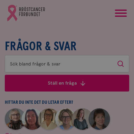
startsida
Gå
till
Bröstcancerförbundets
startsida
FRÅGOR & SVAR
Sök
Sök
bland
frågor
Ställ en fråga
&
svar
HITTAR DU INTE DET DU LETAR EFTER?
|
|
|
|
|
|
Aina
Anne
Fredrika
Jeanette
Maria
Yvette
Johnsson
Andersson
Killander
Bäcklund
Edegran
Andersson