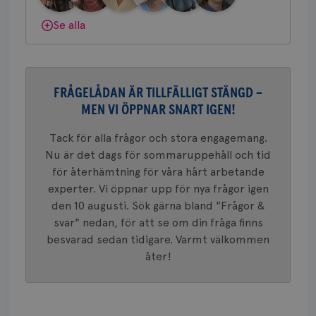
konverte
webbpla
Dölj svar
Se alla
VISITOR_PRIVACY_METADATA
5
YouTube
_gat_UA-1577937-
.brostcancerforbundet.se
1
Detta är
månad
.youtube.com
37
minut
cookie s
4 veck
Google A
mönster
innehåll
identite
FRÅGELÅDAN ÄR TILLFÄLLIGT STÄNGD –
eller we
sig till.
MEN VI ÖPPNAR SNART IGEN!
_gat-ka
att beg
som regi
Tack för alla frågor och stora engagemang.
webbpla
trafikvo
Nu är det dags för sommaruppehåll och tid
för återhämtning för våra hårt arbetande
_ga
1 år 1
Detta c
Google LLC
månad
associe
.brostcancerforbundet.se
__Secure-ROLLOUT_TOKEN
.youtube.com
5
experter. Vi öppnar upp för nya frågor igen
Universal
månad
en vikti
den 10 augusti. Sök gärna bland "Frågor &
4 veck
Googles
svar" nedan, för att se om din fråga finns
analystj
VISITOR_INFO1_LIVE
5
Google LLC
används 
månad
.youtube.com
besvarad sedan tidigare. Varmt välkommen
unika a
4 veck
tilldela
åter!
generer
klientid
i varje 
webbpla
att berä
session