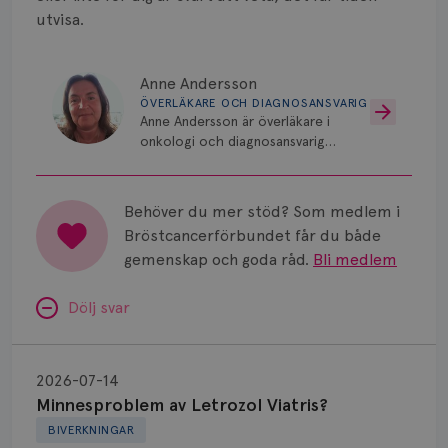
utvisa.
Anne Andersson
ÖVERLÄKARE OCH DIAGNOSANSVARIG
Anne Andersson är överläkare i
onkologi och diagnosansvarig
för bröstcancer vid Norrlands
Universitetssjukhus i Umeå.
Behöver du mer stöd? Som medlem i
Bröstcancerförbundet får du både
gemenskap och goda råd.
Bli medlem
Dölj svar
Minnesproblem
av
2026-07-14
Letrozol
Minnesproblem av Letrozol Viatris?
Viatris?
BIVERKNINGAR