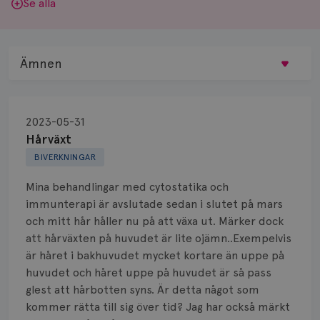
Se alla
Ämnen
Behandling
2023-05-31
Biopsi
Hårväxt
BIVERKNINGAR
Biverkningar
Mina behandlingar med cytostatika och
Bröstvårta
immunterapi är avslutade sedan i slutet på mars
och mitt hår håller nu på att växa ut. Märker dock
Knöl
att hårväxten på huvudet är lite ojämn..Exempelvis
är håret i bakhuvudet mycket kortare än uppe på
Läkemedel
huvudet och håret uppe på huvudet är så pass
Typ av bröstcancer
glest att hårbotten syns. Är detta något som
kommer rätta till sig över tid? Jag har också märkt