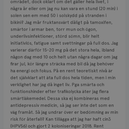
Smärta
området, dock oklart om det gäller hela livet, i
några år eller om jag nu kan vara en stund (20 min) i
Prognos
solen sen em med 50 i solskydd på stranden i
bikini? Jag mår fruktansvärt dåligt på tamoxifen,
Risker
smärtor i armar ben, torr mun och ögon,
underlivsinfektioner, störd sömn, blir helt
Spridd bröstcancer
initiativlös, fatigue samt svettningar på full dos. Jag
varierar därför 15-20 mg på det stora hela, ibland
Strålning
någon dag med 10 och helt utan några dagar om jag
Vätska
firar jul, kör längre sträcka med bil då jag behöver
ha energi och fokus. På en rent teoretiskt nivå är
det självklart att äta full dos hela tiden, men i min
verklighet har jag då inget liv. Pga smärta och
funktionshinder efter trafikolycka äter jag flera
smärtläkemedel. Dessa ska ej kombineras med
antidepressiv medicin, så jag ser inte det som en
väg framåt. Så jag undrar över er bedömning av min
risk för återfall? Kan tillägga att jag har haft cin3
(HPV56) och gjort 2 koloniseringar 2018. Rent