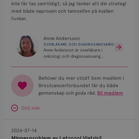
inte får tas samtidigt, så jag tänker att din strategi
med både naproxen och tamoxifen på kvällen
funkar.
Anne Andersson
ÖVERLÄKARE OCH DIAGNOSANSVARIG
Anne Andersson är överläkare i
onkologi och diagnosansvarig
för bröstcancer vid Norrlands
Universitetssjukhus i Umeå.
Behöver du mer stöd? Som medlem i
Bröstcancerförbundet får du både
gemenskap och goda råd.
Bli medlem
Dölj svar
Minnesproblem
av
2026-07-14
Letrozol
Minnesproblem av Letrozol Viatris?