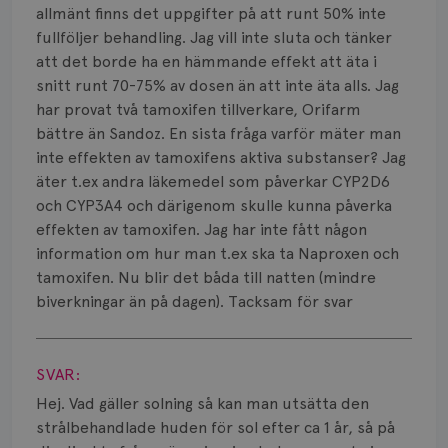
allmänt finns det uppgifter på att runt 50% inte
fullföljer behandling. Jag vill inte sluta och tänker
att det borde ha en hämmande effekt att äta i
snitt runt 70-75% av dosen än att inte äta alls. Jag
har provat två tamoxifen tillverkare, Orifarm
bättre än Sandoz. En sista fråga varför mäter man
inte effekten av tamoxifens aktiva substanser? Jag
äter t.ex andra läkemedel som påverkar CYP2D6
och CYP3A4 och därigenom skulle kunna påverka
effekten av tamoxifen. Jag har inte fått någon
information om hur man t.ex ska ta Naproxen och
tamoxifen. Nu blir det båda till natten (mindre
biverkningar än på dagen). Tacksam för svar
Visa svar
SVAR:
Hej. Vad gäller solning så kan man utsätta den
strålbehandlade huden för sol efter ca 1 år, så på