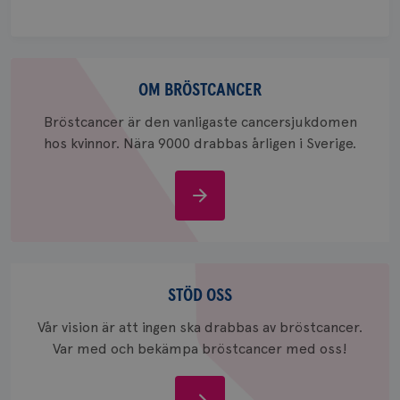
Om
bröstcancer
OM BRÖSTCANCER
_pin_unauth
1 år
Pinterest Inc.
Bröstcancer är den vanligaste cancersjukdomen
.brostcancerforbundet.se
hos kvinnor. Nära 9000 drabbas årligen i Sverige.
Om
bröstcancer
Stöd
oss
STÖD OSS
Vår vision är att ingen ska drabbas av bröstcancer.
Var med och bekämpa bröstcancer med oss!
Stöd