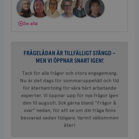
session
gemenskap och goda råd.
Bli medlem
för
webbpla
Dölj svar
_ga_W8VXKBRK9Y
.brostcancerforbundet.se
1 år 1
Denna c
Se alla
månad
Google A
ar_debug
.pinterest.com
1 år
bevara s
_gid
1 dag
Denna co
Google LLC
Google A
.brostcancerforbundet.se
och uppd
värde fö
FRÅGELÅDAN ÄR TILLFÄLLIGT STÄNGD –
och anvä
MEN VI ÖPPNAR SNART IGEN!
och spår
IDE
1 år
Google LLC
Tack för alla frågor och stora engagemang.
.doubleclick.net
Nu är det dags för sommaruppehåll och tid
för återhämtning för våra hårt arbetande
experter. Vi öppnar upp för nya frågor igen
den 10 augusti. Sök gärna bland "Frågor &
svar" nedan, för att se om din fråga finns
besvarad sedan tidigare. Varmt välkommen
_gcl_au
3
Google LLC
åter!
månad
.brostcancerforbundet.se