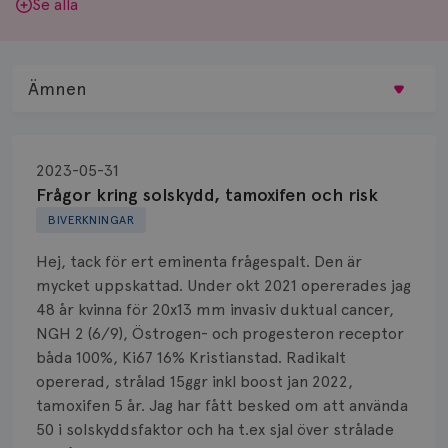
Se alla
Ämnen
Behandling
2023-05-31
Biopsi
Frågor kring solskydd, tamoxifen och risk
BIVERKNINGAR
Biverkningar
Hej, tack för ert eminenta frågespalt. Den är
Bröstvårta
mycket uppskattad. Under okt 2021 opererades jag
48 år kvinna för 20x13 mm invasiv duktual cancer,
Knöl
NGH 2 (6/9), Östrogen- och progesteron receptor
båda 100%, Ki67 16% Kristianstad. Radikalt
Läkemedel
opererad, strålad 15ggr inkl boost jan 2022,
Typ av bröstcancer
tamoxifen 5 år. Jag har fått besked om att använda
50 i solskyddsfaktor och ha t.ex sjal över strålade