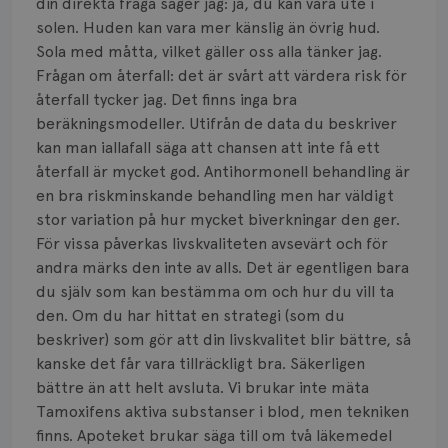
din direkta fråga säger jag: ja, du kan vara ute i
solen. Huden kan vara mer känslig än övrig hud.
Sola med måtta, vilket gäller oss alla tänker jag.
Frågan om återfall: det är svårt att värdera risk för
återfall tycker jag. Det finns inga bra
beräkningsmodeller. Utifrån de data du beskriver
kan man iallafall säga att chansen att inte få ett
återfall är mycket god. Antihormonell behandling är
en bra riskminskande behandling men har väldigt
stor variation på hur mycket biverkningar den ger.
För vissa påverkas livskvaliteten avsevärt och för
andra märks den inte av alls. Det är egentligen bara
du själv som kan bestämma om och hur du vill ta
den. Om du har hittat en strategi (som du
beskriver) som gör att din livskvalitet blir bättre, så
kanske det får vara tillräckligt bra. Säkerligen
bättre än att helt avsluta. Vi brukar inte mäta
Tamoxifens aktiva substanser i blod, men tekniken
finns. Apoteket brukar säga till om två läkemedel