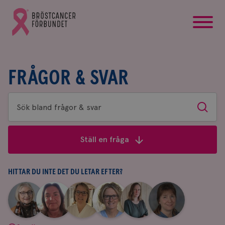
startsida
Gå
till
Bröstcancerförbundets
startsida
FRÅGOR & SVAR
Sök
Sök
bland
frågor
Ställ en fråga
&
svar
HITTAR DU INTE DET DU LETAR EFTER?
|
|
|
|
|
|
Aina
Anne
Fredrika
Jeanette
Maria
Yvette
Johnsson
Andersson
Killander
Bäcklund
Edegran
Andersson