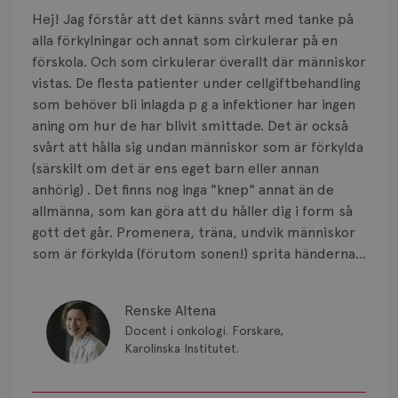
Smärta
Hej! Jag förstår att det känns svårt med tanke på
Prognos
alla förkylningar och annat som cirkulerar på en
förskola. Och som cirkulerar överallt där människor
Risker
vistas. De flesta patienter under cellgiftbehandling
som behöver bli inlagda p g a infektioner har ingen
Spridd bröstcancer
aning om hur de har blivit smittade. Det är också
svårt att hålla sig undan människor som är förkylda
Strålning
(särskilt om det är ens eget barn eller annan
anhörig) . Det finns nog inga "knep" annat än de
Vätska
allmänna, som kan göra att du håller dig i form så
gott det går. Promenera, träna, undvik människor
som är förkylda (förutom sonen!) sprita händerna...
Renske Altena
Docent i onkologi. Forskare,
Karolinska Institutet.