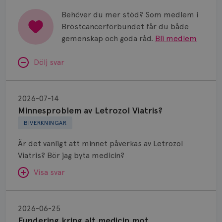
Behöver du mer stöd? Som medlem i
Bröstcancerförbundet får du både
gemenskap och goda råd.
Bli medlem
Dölj svar
Minnesproblem
av
2026-07-14
Letrozol
Minnesproblem av Letrozol Viatris?
Viatris?
BIVERKNINGAR
Är det vanligt att minnet påverkas av Letrozol
Viatris? Bör jag byta medicin?
Visa svar
Fundering
kring
SVAR:
2026-06-25
alt
Fundering kring alt medicin mot