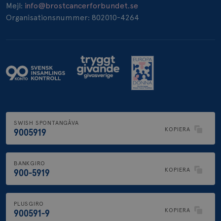
_pin_unauth
1 år
Mejl:
info@brostcancerforbundet.se
Pinterest Inc.
.brostcancerforbundet.se
Organisationsnummer: 802010-4264
SWISH SPONTANGÅVA
KOPIERA
9005919
BANKGIRO
KOPIERA
900-5919
PLUSGIRO
KOPIERA
900591-9