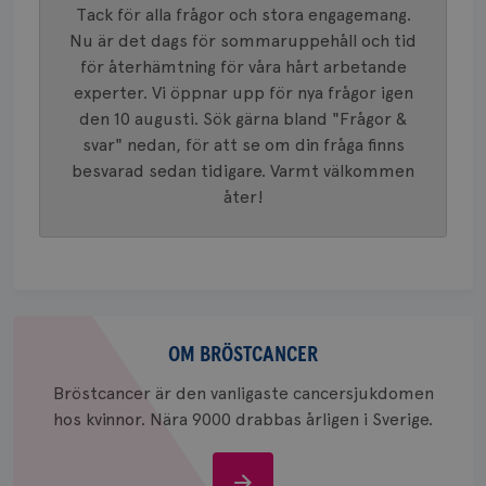
Tack för alla frågor och stora engagemang.
innehåll
identite
Nu är det dags för sommaruppehåll och tid
eller we
sig till.
för återhämtning för våra hårt arbetande
_gat-ka
att beg
experter. Vi öppnar upp för nya frågor igen
som regi
den 10 augusti. Sök gärna bland "Frågor &
webbpla
trafikvo
svar" nedan, för att se om din fråga finns
_ga
1 år 1
Detta c
Google LLC
besvarad sedan tidigare. Varmt välkommen
månad
associe
.brostcancerforbundet.se
__Secure-ROLLOUT_TOKEN
.youtube.com
5
åter!
Universal
månad
en vikti
4 veck
Googles
analystj
VISITOR_INFO1_LIVE
5
Google LLC
används 
månad
.youtube.com
unika a
4 veck
tilldela
generer
klientid
Om
i varje 
webbpla
bröstcancer
OM BRÖSTCANCER
att berä
session
Bröstcancer är den vanligaste cancersjukdomen
för
webbpla
hos kvinnor. Nära 9000 drabbas årligen i Sverige.
_ga_W8VXKBRK9Y
.brostcancerforbundet.se
1 år 1
Denna c
månad
Google A
ar_debug
.pinterest.com
1 år
bevara s
Om