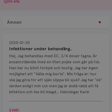
Se alla
Ämnen
Behandling
2020-01-20
Biopsi
Infektioner under behandling.
Hej, Jag behandlas med EC, 3/4 doser tagna. Är
Biverkningar
ensamstående med en liten pojke som går på fsk.
Han har nu blivit förkyld och hostig. Jag har ingen
Bröstvårta
möjlighet att ”hålla mig borta”. Min fråga är: hur
Knöl
ska jag göra för att själv slippa bli sjuk? Jag har ”ok”
värden enligt min ssk men jag är ändå rädd att få
Läkemedel
infektion och tex bli inlagd... Hälsningar Karin
Visa svar
Typ av bröstcancer
SVAR: