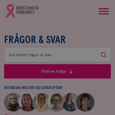
startsida
Gå
till
Bröstcancerförbundets
startsida
FRÅGOR & SVAR
Sök
Sök
bland
frågor
Ställ en fråga
&
svar
HITTAR DU INTE DET DU LETAR EFTER?
|
|
|
|
|
|
Aina
Anne
Fredrika
Jeanette
Maria
Yvette
Johnsson
Andersson
Killander
Bäcklund
Edegran
Andersson