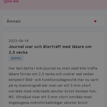
Se alla
Ämnen
Behandling
2023-06-14
Biopsi
Journal svar och återträff med läkare om
2,5 vecka
Biverkningar
BIOPSI
Bröstvårta
Har läst detta i min journal nu men skall inte träffa
läkare förrän om 2,5 vecka och undrar vad nedan
Knöl
betyder? Bild- och funktionsdiagnostik Har nu varit
på ny mammografi där man ser ett 5 mm stort
Läkemedel
område med mikrokalk vänster bröst klockan tolv,
Typ av bröstcancer
M2. Ultraljud visar ett 5 mm stort område med
högekogena mikroförkalkningar vänster bröst