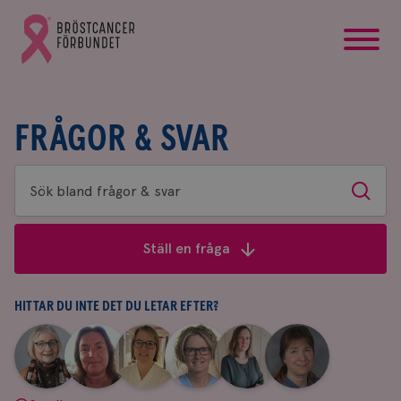
startsida
Gå
till
Bröstcancerförbundets
startsida
FRÅGOR & SVAR
Sök
Sök
bland
frågor
Ställ en fråga
&
svar
HITTAR DU INTE DET DU LETAR EFTER?
|
|
|
|
|
|
Aina
Anne
Fredrika
Jeanette
Maria
Yvette
Johnsson
Andersson
Killander
Bäcklund
Edegran
Andersson