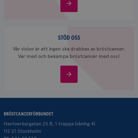
Om
_gid
1 dag
Denna co
Google LLC
bröstcancer
Google A
.brostcancerforbundet.se
och uppd
värde fö
och anvä
och spår
Stöd
oss
STÖD OSS
IDE
1 år
Google LLC
.doubleclick.net
Vår vision är att ingen ska drabbas av bröstcancer.
Var med och bekämpa bröstcancer med oss!
Stöd
oss
_gcl_au
3
Google LLC
månad
.brostcancerforbundet.se
BRÖSTCANCERFÖRBUNDET
Hantverkargatan 25 B, 1 trappa (våning 4)
112 21 Stockholm