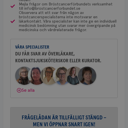
en 
Mejla frågor om Bröstcancerförbundets verksamhet
typ
för detta i din region.
till info@brostcancerforbundet.se
Dölj svar
på 
Observera att ett svar från någon av
bröstcancerspecialisterna inte motsvarar en
CookieScriptConsent
4 veckor
Den
CookieScript
läkarkontakt. Våra specialister kan inte ge en individuell
2 dagar
Coo
.brostcancerforbundet.se
Yvette Andersson
medicinsk bedömning utan svarar mer övergripande på
tjä
medicinska och vårdrelaterade frågor.
ihå
ÖVERLÄKARE OCH BRÖSTKIRURG
bes
Yvette Andersson är överläkare
nöd
och bröstkirurg vid Västmanlands
Scr
Google
fun
VÅRA SPECIALISTER
sjukhus i Västerås.
Privacy Policy
DU FÅR SVAR AV ÖVERLÄKARE,
KONTAKTSJUKSKÖTERSKOR ELLER KURATOR.
Behöver du mer stöd? Som medlem i
Bröstcancerförbundet får du både
gemenskap och goda råd.
Bli medlem
Namn
Leverantör
/
Domän
Utgång
Beskriv
c_rid
.brostcancerforbundet.se
1 dag
Denna c
Namn
Leverantör
/
Domän
Utgån
Dölj svar
att mäta
Se alla
postutsk
YSC
Sessi
Google LLC
om mott
.youtube.com
länkar i
konverte
webbpla
VISITOR_PRIVACY_METADATA
5
YouTube
FRÅGELÅDAN ÄR TILLFÄLLIGT STÄNGD –
_gat_UA-1577937-
.brostcancerforbundet.se
1
Detta är
månad
.youtube.com
37
minut
cookie s
4 veck
MEN VI ÖPPNAR SNART IGEN!
Google A