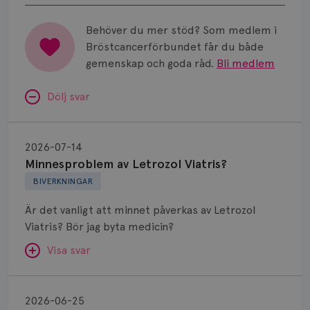
Behöver du mer stöd? Som medlem i
Bröstcancerförbundet får du både
gemenskap och goda råd.
Bli medlem
Dölj svar
Minnesproblem
av
2026-07-14
Letrozol
Minnesproblem av Letrozol Viatris?
Viatris?
BIVERKNINGAR
Är det vanligt att minnet påverkas av Letrozol
Viatris? Bör jag byta medicin?
Visa svar
Fundering
kring
SVAR:
2026-06-25