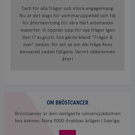
mönster
innehåll
Tack för alla frågor och stora engagemang.
identite
eller we
Nu är det dags för sommaruppehåll och tid
sig till.
för återhämtning för våra hårt arbetande
_gat-ka
att beg
experter. Vi öppnar upp för nya frågor igen
som regi
webbpla
den 17 augusti. Sök gärna bland "Frågor &
trafikvo
svar" nedan, för att se om din fråga finns
_ga
1 år 1
Detta c
Google LLC
besvarad sedan tidigare. Varmt välkommen
månad
associe
.brostcancerforbundet.se
__Secure-ROLLOUT_TOKEN
.youtube.com
5
Universal
månad
åter!
en vikti
4 veck
Googles
analystj
VISITOR_INFO1_LIVE
5
Google LLC
används 
månad
.youtube.com
unika a
4 veck
tilldela
generer
klientid
Om
i varje 
webbpla
bröstcancer
OM BRÖSTCANCER
att berä
session
för
Bröstcancer är den vanligaste cancersjukdomen
webbpla
hos kvinnor. Nära 9000 drabbas årligen i Sverige.
_ga_W8VXKBRK9Y
.brostcancerforbundet.se
1 år 1
Denna c
månad
Google A
ar_debug
.pinterest.com
1 år
bevara s