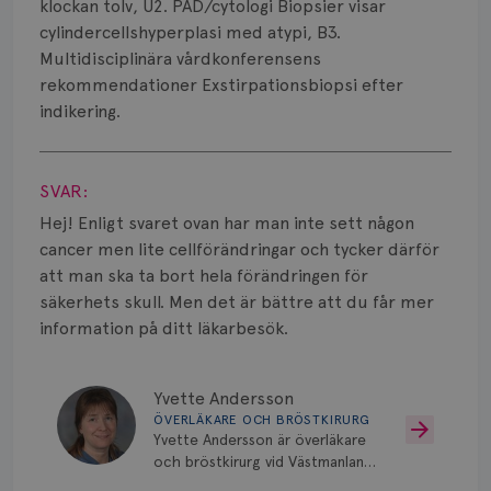
Smärta
klockan tolv, U2. PAD/cytologi Biopsier visar
cylindercellshyperplasi med atypi, B3.
Prognos
Multidisciplinära vårdkonferensens
rekommendationer Exstirpationsbiopsi efter
Risker
indikering.
Spridd bröstcancer
Visa svar
SVAR:
Strålning
Hej! Enligt svaret ovan har man inte sett någon
Vätska
cancer men lite cellförändringar och tycker därför
att man ska ta bort hela förändringen för
säkerhets skull. Men det är bättre att du får mer
information på ditt läkarbesök.
Yvette Andersson
ÖVERLÄKARE OCH BRÖSTKIRURG
Yvette Andersson är överläkare
och bröstkirurg vid Västmanlands
sjukhus i Västerås.