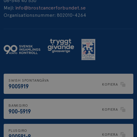
08-546 40 530
_pin_unauth
1 år
Pinterest Inc.
Mejl:
info@brostcancerforbundet.se
.brostcancerforbundet.se
Organisationsnummer: 802010-4264
SWISH SPONTANGÅVA
KOPIERA
9005919
BANKGIRO
KOPIERA
900-5919
PLUSGIRO
KOPIERA
900591-9