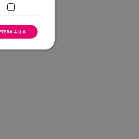
PTERA ALLA
bbplatsen kan inte
ändare.
n är utformad för
av
m-tjänsten för att
 cookie. Det är
banner fungerar