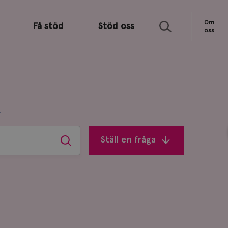
Sök
Om
Få stöd
Stöd oss
oss
R
Ställ en fråga
Sök