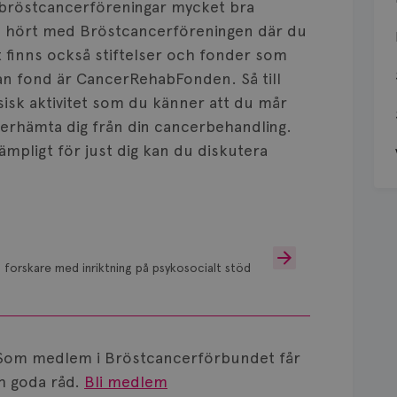
 bröstcancerföreningar mycket bra
u hört med Bröstcancerföreningen där du
t finns också stiftelser och fonder som
dan fond är CancerRehabFonden. Så till
ysisk aktivitet som du känner att du mår
återhämta dig från din cancerbehandling.
ämpligt för just dig kan du diskutera
 forskare med inriktning på psykosocialt stöd
Som medlem i Bröstcancerförbundet får
 goda råd.
Bli medlem