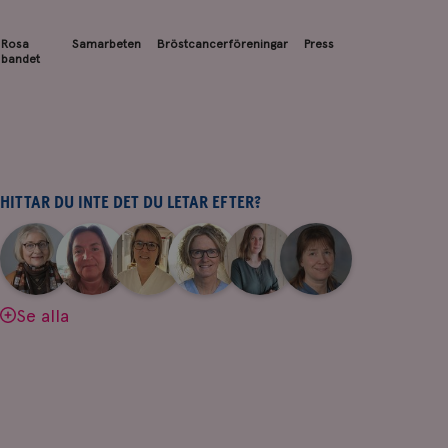
Rosa
Samarbeten
Bröstcancerföreningar
Press
bandet
HITTAR DU INTE DET DU LETAR EFTER?
|
|
|
|
|
|
Aina
Anne
Fredrika
Jeanette
Maria
Yvette
Johnsson
Andersson
Killander
Bäcklund
Edegran
Andersson
Se alla