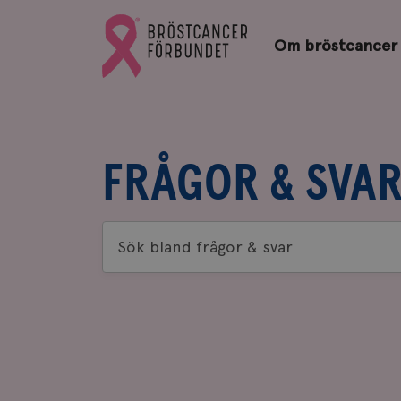
Bröstcancerförbundets
Gå
startsida
Om bröstcancer
till
Bröstcancerförbundets
startsida
FRÅGOR & SVA
Sök
bland
frågor
&
svar