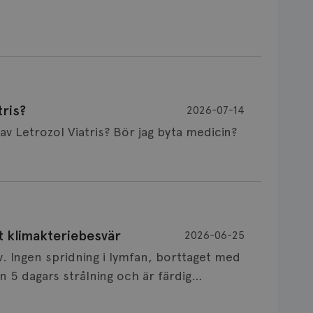
ris?
2026-07-14
Är det vanligt att minnet påverkas av Letrozol Viatris? Bör jag byta medicin?
de behandling (men även cytostatika) man
t klimakteriebesvär
2026-06-25
påverkan på minnet. Prata din läkare och
v. Ingen spridning i lymfan, borttaget med
nnat märke eller annan aromatashämmare.
 5 dagars strålning och är färdig
s först, för att se att besvären blir
 sin vårdgivare som har all information om