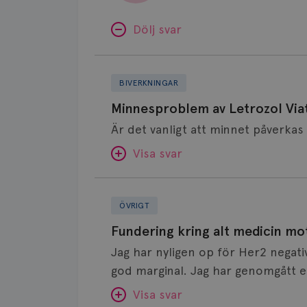
Dölj svar
Minnesproblem
av
BIVERKNINGAR
Letrozol
Minnesproblem av Letrozol Viat
Viatris?
Visa svar
Fundering
SVAR:
kring
ÖVRIGT
alt
Hej. Oavsett vilken hormonsänkan
Fundering kring alt medicin mo
medicin
får så kan en del uppleva negativ 
Jag har nyligen op för Her2 negati
mot
hör om ni kanske kan byta till a
god marginal. Jag har genomgått en
klimakteriebesvär
Det kan ofta vara bra att ha en pau
behandlad. Efter att jag nu slutat med östrogen- lenzetto, har
Visa svar
bättre, men bäst är att prata med