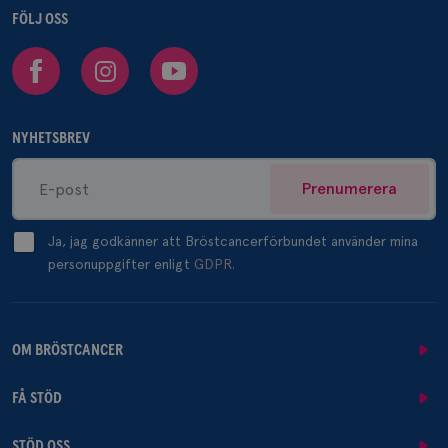
FÖLJ OSS
Facebook
Instagram
Youtube
NYHETSBREV
Prenumerera
Ja, jag godkänner att Bröstcancerförbundet använder mina
personuppgifter enligt
GDPR.
OM BRÖSTCANCER
FÅ STÖD
STÖD OSS