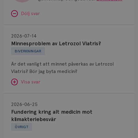
Dölj svar
Minnesproblem
av
2026-07-14
Letrozol
Minnesproblem av Letrozol Viatris?
Viatris?
BIVERKNINGAR
Är det vanligt att minnet påverkas av Letrozol
Viatris? Bör jag byta medicin?
Visa svar
Fundering
kring
SVAR:
2026-06-25
alt
Fundering kring alt medicin mot
Hej. Oavsett vilken hormonsänkande behandling
medicin
klimakteriebesvär
(men även cytostatika) man får så kan en del
mot
ÖVRIGT
uppleva negativ påverkan på minnet. Prata din
klimakteriebesvär
läkare och hör om ni kanske kan byta till annat