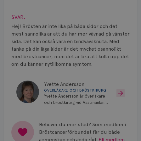
Smärta
Visa svar
Prognos
SVAR:
Hej! Brösten är inte lika på båda sidor och det
Risker
mest sannolika är att du har mer vävnad på vänster
sida. Det kan också vara en bindvävsknuta. Med
Spridd bröstcancer
tanke på din låga ålder är det mycket osannolikt
Strålning
med bröstcancer, men det är bra att kolla upp det
om du känner nytillkomna symtom.
Vätska
Yvette Andersson
ÖVERLÄKARE OCH BRÖSTKIRURG
Yvette Andersson är överläkare
och bröstkirurg vid Västmanlands
sjukhus i Västerås.
Behöver du mer stöd? Som medlem i
Bröstcancerförbundet får du både
gemenskap och goda råd.
Bli medlem