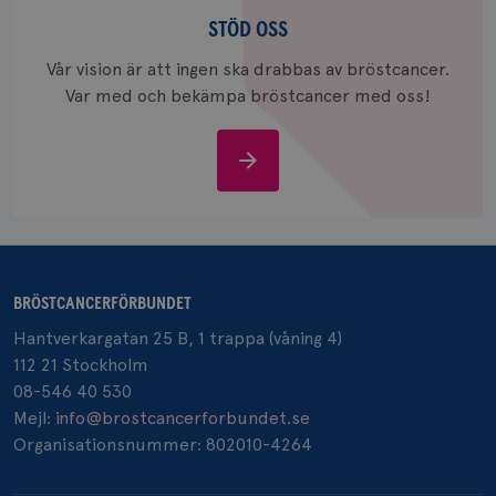
Stöd
och uppd
värde fö
oss
STÖD OSS
och anvä
och spår
Vår vision är att ingen ska drabbas av bröstcancer.
IDE
1 år
Google LLC
Var med och bekämpa bröstcancer med oss!
.doubleclick.net
Stöd
oss
_gcl_au
3
Google LLC
månad
.brostcancerforbundet.se
BRÖSTCANCERFÖRBUNDET
Hantverkargatan 25 B, 1 trappa (våning 4)
112 21 Stockholm
08-546 40 530
Mejl:
info@brostcancerforbundet.se
Organisationsnummer: 802010-4264
_pin_unauth
1 år
Pinterest Inc.
.brostcancerforbundet.se