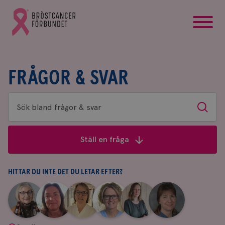
startsida
Gå
till
Bröstcancerförbundets
startsida
FRÅGOR & SVAR
Sök
Sök
bland
frågor
Ställ en fråga
&
svar
HITTAR DU INTE DET DU LETAR EFTER?
|
|
|
|
|
|
Aina
Anne
Fredrika
Jeanette
Maria
Yvette
Johnsson
Andersson
Killander
Bäcklund
Edegran
Andersson