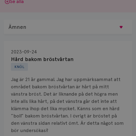
Se alla
Ämnen
Behandling
2023-09-24
Biopsi
Hård bakom bröstvårtan
KNÖL
Biverkningar
Jag är 21 år gammal. Jag har uppmärksammat att
Bröstvårta
området bakom bröstvårtan är hårt på mitt
vänstra bröst. Det är liknande på det högra men
Knöl
inte alls lika hårt, på det vänstra går det inte att
klämma ihop det lika mycket. Känns som en hård
Läkemedel
”boll” bakom bröstvårtan. I övrigt är bröstet på
Typ av bröstcancer
den vänstra sidan relativt ömt. Är detta något som
bör undersökas?