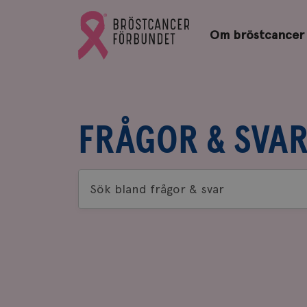
Bröstcancerförbundets
Gå
startsida
Om bröstcancer
till
Bröstcancerförbundets
startsida
FRÅGOR & SVA
Sök
bland
frågor
&
svar