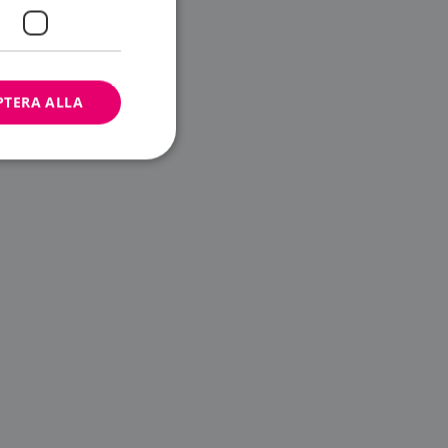
PTERA ALLA
bbplatsen kan inte
ändare.
n är utformad för
av
m-tjänsten för att
 cookie. Det är
banner fungerar