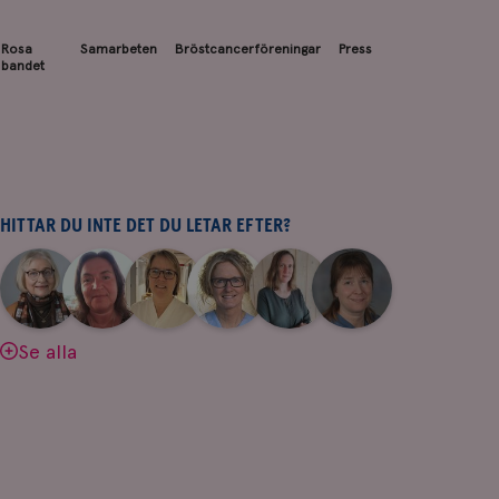
Rosa
Samarbeten
Bröstcancerföreningar
Press
bandet
HITTAR DU INTE DET DU LETAR EFTER?
|
|
|
|
|
|
Aina
Anne
Fredrika
Jeanette
Maria
Yvette
Johnsson
Andersson
Killander
Bäcklund
Edegran
Andersson
Se alla