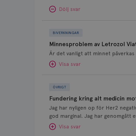
Dölj svar
Minnesproblem
av
BIVERKNINGAR
Letrozol
Minnesproblem av Letrozol Viat
Viatris?
Visa svar
Fundering
SVAR:
kring
ÖVRIGT
alt
Hej. Oavsett vilken hormonsänkan
Fundering kring alt medicin mo
medicin
får så kan en del uppleva negativ 
Jag har nyligen op för Her2 negati
mot
hör om ni kanske kan byta till a
god marginal. Jag har genomgått en
klimakteriebesvär
Det kan ofta vara bra att ha en pau
behandlad. Efter att jag nu slutat med östrogen- lenzetto, har
Visa svar
bättre, men bäst är att prata med
klimakteriebesvären kommit med v