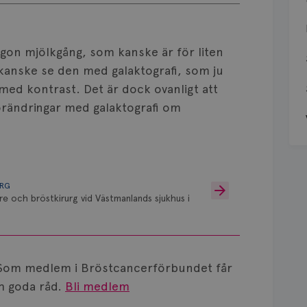
ågon mjölkgång, som kanske är för liten
 kanske se den med galaktografi, som ju
 med kontrast. Det är dock ovanligt att
förändringar med galaktografi om
URG
re och bröstkirurg vid Västmanlands sjukhus i
Som medlem i Bröstcancerförbundet får
 goda råd.
Bli medlem