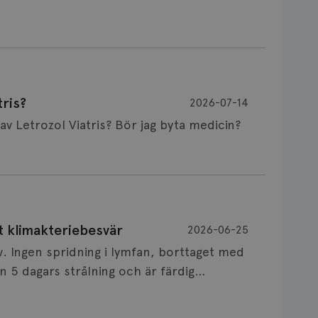
ris?
2026-07-14
Är det vanligt att minnet påverkas av Letrozol Viatris? Bör jag byta medicin?
de behandling (men även cytostatika) man
t klimakteriebesvär
2026-06-25
påverkan på minnet. Prata din läkare och
v. Ingen spridning i lymfan, borttaget med
nnat märke eller annan aromatashämmare.
 5 dagars strålning och är färdig
s först, för att se att besvären blir
 sin vårdgivare som har all information om
allningar, nedstämdhet, humörskiftnigar.