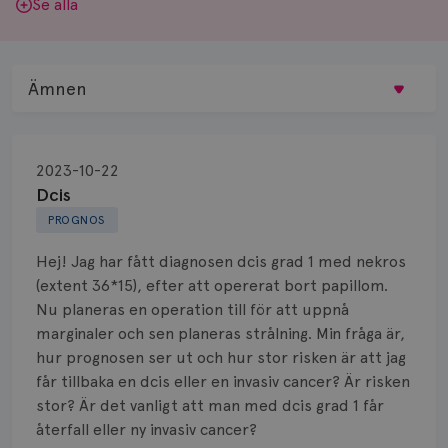
Se alla
Ämnen
Behandling
2023-10-22
Biopsi
Dcis
PROGNOS
Biverkningar
Hej! Jag har fått diagnosen dcis grad 1 med nekros
Bröstvårta
(extent 36*15), efter att opererat bort papillom.
Nu planeras en operation till för att uppnå
Knöl
marginaler och sen planeras strålning. Min fråga är,
hur prognosen ser ut och hur stor risken är att jag
Läkemedel
får tillbaka en dcis eller en invasiv cancer? Är risken
Typ av bröstcancer
stor? Är det vanligt att man med dcis grad 1 får
återfall eller ny invasiv cancer?