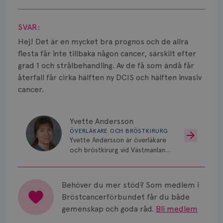
Smärta
Visa svar
Prognos
SVAR:
Hej! Det är en mycket bra prognos och de allra
Risker
flesta får inte tillbaka någon cancer, särskilt efter
grad 1 och strålbehandling. Av de få som ändå får
Spridd bröstcancer
återfall får cirka hälften ny DCIS och hälften invasiv
Strålning
cancer.
Vätska
Yvette Andersson
ÖVERLÄKARE OCH BRÖSTKIRURG
Yvette Andersson är överläkare
och bröstkirurg vid Västmanlands
sjukhus i Västerås.
Behöver du mer stöd? Som medlem i
Bröstcancerförbundet får du både
gemenskap och goda råd.
Bli medlem