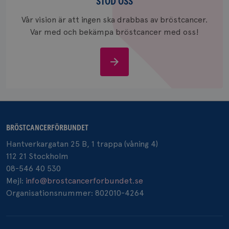
oss
STÖD OSS
värde fö
och anvä
och spår
Vår vision är att ingen ska drabbas av bröstcancer.
Var med och bekämpa bröstcancer med oss!
IDE
1 år
Google LLC
.doubleclick.net
Stöd
oss
_gcl_au
3
Google LLC
månad
BRÖSTCANCERFÖRBUNDET
.brostcancerforbundet.se
Hantverkargatan 25 B, 1 trappa (våning 4)
112 21 Stockholm
08-546 40 530
Mejl:
info@brostcancerforbundet.se
Organisationsnummer: 802010-4264
_pin_unauth
1 år
Pinterest Inc.
.brostcancerforbundet.se