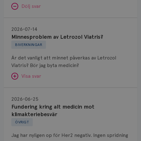
Dölj svar
Minnesproblem
av
2026-07-14
Letrozol
Minnesproblem av Letrozol Viatris?
Viatris?
BIVERKNINGAR
Är det vanligt att minnet påverkas av Letrozol
Viatris? Bör jag byta medicin?
Visa svar
Fundering
kring
SVAR:
2026-06-25
alt
Fundering kring alt medicin mot
Hej. Oavsett vilken hormonsänkande behandling
medicin
klimakteriebesvär
(men även cytostatika) man får så kan en del
mot
ÖVRIGT
uppleva negativ påverkan på minnet. Prata din
klimakteriebesvär
läkare och hör om ni kanske kan byta till annat
Jag har nyligen op för Her2 negativ. Ingen spridning
märke eller annan aromatashämmare. Det kan ofta