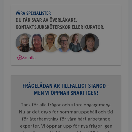
CookieScriptConsent
4 veckor
Den
Yvette Andersson är överläkare
CookieScript
2 dagar
Coo
.brostcancerforbundet.se
och bröstkirurg vid Västmanlands
tjä
VÅRA SPECIALISTER
sjukhus i Västerås.
ihå
bes
DU FÅR SVAR AV ÖVERLÄKARE,
nöd
Scr
Google
KONTAKTSJUKSKÖTERSKOR ELLER KURATOR.
Behöver du mer stöd? Som medlem i
fun
Privacy Policy
Bröstcancerförbundet får du både
gemenskap och goda råd.
Bli medlem
Dölj svar
Se alla
Namn
Leverantör
/
Domän
Utgång
Beskriv
c_rid
.brostcancerforbundet.se
1 dag
Denna c
Namn
Leverantör
/
Domän
Utgån
att mäta
postutsk
YSC
Sessi
Google LLC
om mott
.youtube.com
FRÅGELÅDAN ÄR TILLFÄLLIGT STÄNGD –
länkar i
konverte
MEN VI ÖPPNAR SNART IGEN!
webbpla
VISITOR_PRIVACY_METADATA
5
YouTube
_gat_UA-1577937-
.brostcancerforbundet.se
1
Detta är
Tack för alla frågor och stora engagemang.
månad
.youtube.com
37
minut
cookie s
4 veck
Nu är det dags för sommaruppehåll och tid
Google A
mönster
för återhämtning för våra hårt arbetande
innehåll
identite
experter. Vi öppnar upp för nya frågor igen
eller we