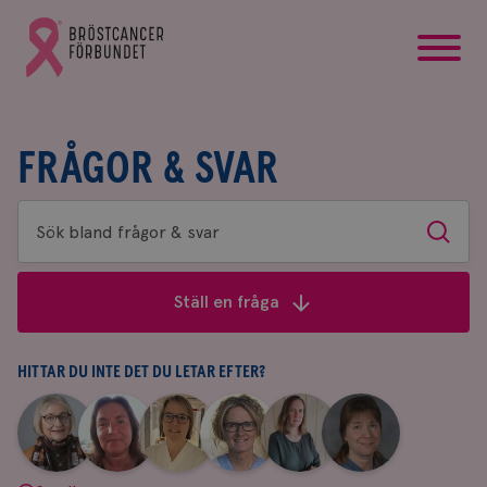
startsida
Gå
till
Bröstcancerförbundets
startsida
FRÅGOR & SVAR
Sök
Sök
bland
frågor
Ställ en fråga
&
svar
HITTAR DU INTE DET DU LETAR EFTER?
|
|
|
|
|
|
Aina
Anne
Fredrika
Jeanette
Maria
Yvette
Johnsson
Andersson
Killander
Bäcklund
Edegran
Andersson