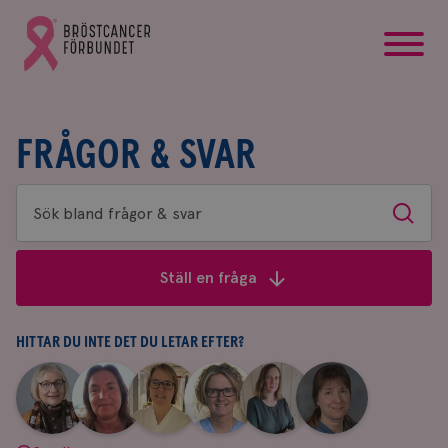
startsida
Gå
till
Bröstcancerförbundets
startsida
FRÅGOR & SVAR
Sök
Sök
bland
frågor
Ställ en fråga
&
svar
HITTAR DU INTE DET DU LETAR EFTER?
|
|
|
|
|
|
Aina
Anne
Fredrika
Jeanette
Maria
Yvette
Johnsson
Andersson
Killander
Bäcklund
Edegran
Andersson