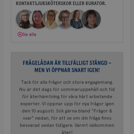
ihå
KONTAKTSJUKSKÖTERSKOR ELLER KURATOR.
Behöver du mer stöd? Som medlem i
bes
nöd
Bröstcancerförbundet får du både
Scr
Google
gemenskap och goda råd.
Bli medlem
fun
Privacy Policy
Dölj svar
Se alla
Namn
Leverantör
/
Domän
Utgång
Beskriv
c_rid
.brostcancerforbundet.se
1 dag
Denna c
Namn
Leverantör
/
Domän
Utgån
FRÅGELÅDAN ÄR TILLFÄLLIGT STÄNGD –
att mäta
postutsk
YSC
Sessi
Google LLC
MEN VI ÖPPNAR SNART IGEN!
om mott
.youtube.com
länkar i
konverte
Tack för alla frågor och stora engagemang.
webbpla
Nu är det dags för sommaruppehåll och tid
VISITOR_PRIVACY_METADATA
5
YouTube
_gat_UA-1577937-
.brostcancerforbundet.se
1
Detta är
månad
.youtube.com
för återhämtning för våra hårt arbetande
37
minut
cookie s
4 veck
Google A
experter. Vi öppnar upp för nya frågor igen
mönster
innehåll
den 10 augusti. Sök gärna bland "Frågor &
identite
svar" nedan, för att se om din fråga finns
eller we
sig till.
besvarad sedan tidigare. Varmt välkommen
_gat-ka
att beg
åter!