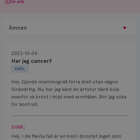
Se alla
Ämnen
Behandling
2023-10-04
Biopsi
Har jag cancer?
KNÖL
Biverkningar
Hej. Gjorde mammografi förra året utan någon
Bröstvårta
förändring. Nu har jag känt en ärtstor hård kula
ovanför vä bröst i höjd med armhålan. Bör jag söka
Knöl
för kontroll.
Läkemedel
Visa svar
Typ av bröstcancer
SVAR:
Hej, I de flesta fall är en knöl i bröstet inget som