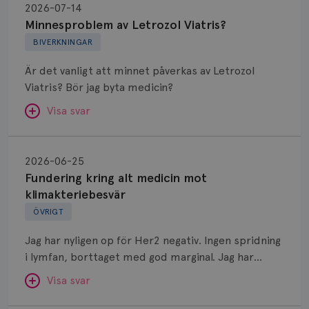
av
2026-07-14
Letrozol
Minnesproblem av Letrozol Viatris?
Viatris?
BIVERKNINGAR
Är det vanligt att minnet påverkas av Letrozol
Viatris? Bör jag byta medicin?
Visa svar
Fundering
kring
SVAR:
2026-06-25
alt
Fundering kring alt medicin mot
Hej. Oavsett vilken hormonsänkande behandling
medicin
klimakteriebesvär
(men även cytostatika) man får så kan en del
mot
ÖVRIGT
uppleva negativ påverkan på minnet. Prata din
klimakteriebesvär
läkare och hör om ni kanske kan byta till annat
Jag har nyligen op för Her2 negativ. Ingen spridning
märke eller annan aromatashämmare. Det kan ofta
i lymfan, borttaget med god marginal. Jag har
vara bra att ha en paus först, för att se att
genomgått en 5 dagars strålning och är färdig
besvären blir bättre, men bäst är att prata med
Visa svar
behandlad. Efter att jag nu slutat med östrogen-
sin vårdgivare som har all information om din
lenzetto, har klimakteriebesvären kommit med