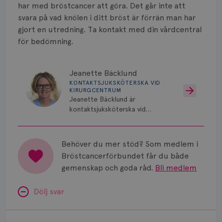
Smärta
har med bröstcancer att göra. Det går inte att
svara på vad knölen i ditt bröst är förrän man har
Prognos
gjort en utredning. Ta kontakt med din vårdcentral
för bedömning.
Risker
Spridd bröstcancer
Jeanette Bäcklund
KONTAKTSJUKSKÖTERSKA VID
Strålning
KIRURGCENTRUM
Jeanette Bäcklund är
Vätska
kontaktsjuksköterska vid
Kirurgcentrum, Norrlands
Universitetssjukhus i Umeå.
Behöver du mer stöd? Som medlem i
Bröstcancerförbundet får du både
gemenskap och goda råd.
Bli medlem
Dölj svar
Minnesproblem