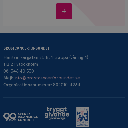
IDE
1 år
Google LLC
Stöd
.doubleclick.net
oss
BRÖSTCANCERFÖRBUNDET
_gcl_au
3
Google LLC
Hantverkargatan 25 B, 1 trappa (våning 4)
månad
.brostcancerforbundet.se
112 21 Stockholm
08-546 40 530
Mejl:
info@brostcancerforbundet.se
Organisationsnummer: 802010-4264
_pin_unauth
1 år
Pinterest Inc.
.brostcancerforbundet.se