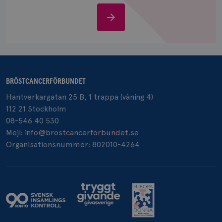
IDE
1 år
Google LLC
Stöd
.doubleclick.net
oss
BRÖSTCANCERFÖRBUNDET
_gcl_au
3
Google LLC
Hantverkargatan 25 B, 1 trappa (våning 4)
månad
.brostcancerforbundet.se
112 21 Stockholm
08-546 40 530
Mejl:
info@brostcancerforbundet.se
Organisationsnummer: 802010-4264
_pin_unauth
1 år
Pinterest Inc.
.brostcancerforbundet.se