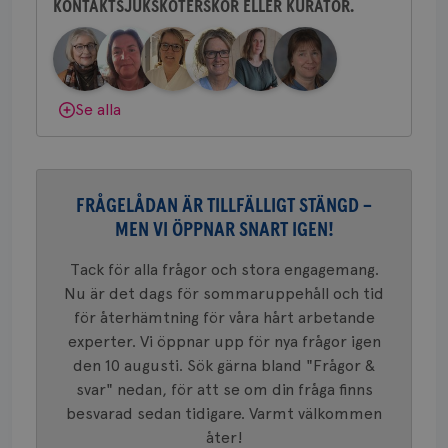
ihå
KONTAKTSJUKSKÖTERSKOR ELLER KURATOR.
Behöver du mer stöd? Som medlem i
bes
nöd
Bröstcancerförbundet får du både
Scr
Google
gemenskap och goda råd.
Bli medlem
fun
Privacy Policy
Dölj svar
Se alla
Namn
Leverantör
/
Domän
Utgång
Beskriv
c_rid
.brostcancerforbundet.se
1 dag
Denna c
Namn
Leverantör
/
Domän
Utgån
FRÅGELÅDAN ÄR TILLFÄLLIGT STÄNGD –
att mäta
postutsk
MEN VI ÖPPNAR SNART IGEN!
YSC
Sessi
Google LLC
om mott
.youtube.com
länkar i
konverte
Tack för alla frågor och stora engagemang.
webbpla
Nu är det dags för sommaruppehåll och tid
VISITOR_PRIVACY_METADATA
5
YouTube
_gat_UA-1577937-
.brostcancerforbundet.se
1
Detta är
månad
.youtube.com
för återhämtning för våra hårt arbetande
37
minut
cookie s
4 veck
Google A
experter. Vi öppnar upp för nya frågor igen
mönster
den 10 augusti. Sök gärna bland "Frågor &
innehåll
identite
svar" nedan, för att se om din fråga finns
eller we
sig till.
besvarad sedan tidigare. Varmt välkommen
_gat-ka
att beg
åter!