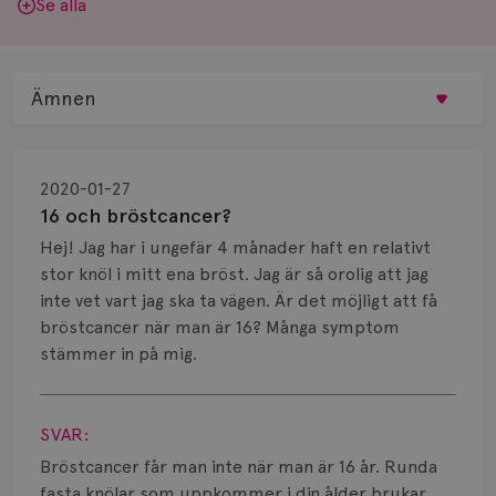
Se alla
Ämnen
Behandling
2020-01-27
Biopsi
16 och bröstcancer?
Hej! Jag har i ungefär 4 månader haft en relativt
Biverkningar
stor knöl i mitt ena bröst. Jag är så orolig att jag
inte vet vart jag ska ta vägen. Är det möjligt att få
Bröstvårta
bröstcancer när man är 16? Många symptom
Knöl
stämmer in på mig.
Visa svar
Läkemedel
SVAR:
Typ av bröstcancer
Bröstcancer får man inte när man är 16 år. Runda
fasta knölar som uppkommer i din ålder brukar