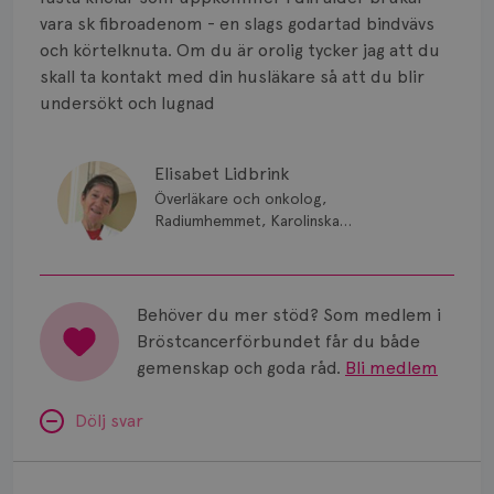
Smärta
vara sk fibroadenom - en slags godartad bindvävs
Prognos
och körtelknuta. Om du är orolig tycker jag att du
skall ta kontakt med din husläkare så att du blir
Risker
undersökt och lugnad
Spridd bröstcancer
Elisabet Lidbrink
Strålning
Överläkare och onkolog,
Radiumhemmet, Karolinska
Vätska
Sjukhuset, Stockholm
Behöver du mer stöd? Som medlem i
Bröstcancerförbundet får du både
gemenskap och goda råd.
Bli medlem
Dölj svar
Minnesproblem