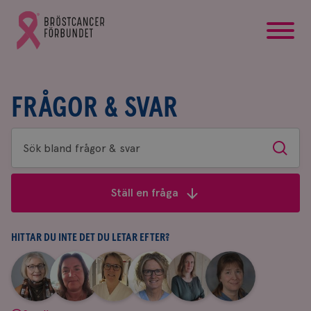
startsida
Gå
till
Bröstcancerförbundets
startsida
FRÅGOR & SVAR
Sök
Sök
bland
frågor
Ställ en fråga
&
svar
HITTAR DU INTE DET DU LETAR EFTER?
|
|
|
|
|
|
Aina
Anne
Fredrika
Jeanette
Maria
Yvette
Johnsson
Andersson
Killander
Bäcklund
Edegran
Andersson