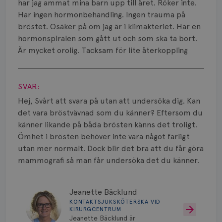
Smärta
har jag ammat mina barn upp till året. Röker inte.
Har ingen hormonbehandling. Ingen trauma på
Prognos
bröstet. Osäker på om jag är i klimakteriet. Har en
hormonspiralen som gått ut och som ska ta bort.
Risker
Är mycket orolig. Tacksam för lite återkoppling
Spridd bröstcancer
Visa svar
SVAR:
Strålning
Hej, Svårt att svara på utan att undersöka dig. Kan
Vätska
det vara bröstvävnad som du känner? Eftersom du
känner likande på båda brösten känns det troligt.
Ömhet i brösten behöver inte vara något farligt
utan mer normalt. Dock blir det bra att du får göra
mammografi så man får undersöka det du känner.
Jeanette Bäcklund
KONTAKTSJUKSKÖTERSKA VID
KIRURGCENTRUM
Jeanette Bäcklund är