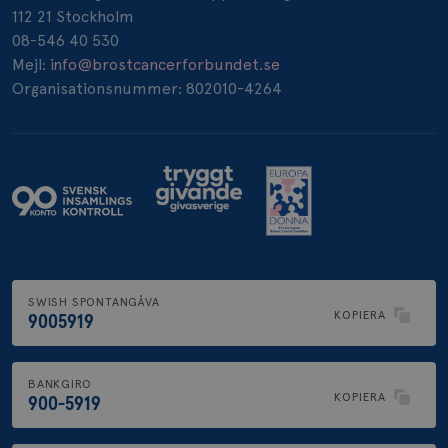
112 21 Stockholm
_pin_unauth
1 år
Pinterest Inc.
08-546 40 530
.brostcancerforbundet.se
Mejl:
info@brostcancerforbundet.se
Organisationsnummer: 802010-4264
SWISH SPONTANGÅVA
KOPIERA
9005919
BANKGIRO
KOPIERA
900-5919