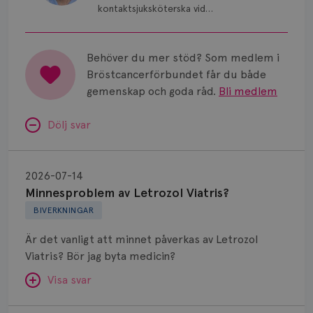
kontaktsjuksköterska vid
Kirurgcentrum, Norrlands
Universitetssjukhus i Umeå.
Behöver du mer stöd? Som medlem i
Bröstcancerförbundet får du både
gemenskap och goda råd.
Bli medlem
Dölj svar
Minnesproblem
av
2026-07-14
Letrozol
Minnesproblem av Letrozol Viatris?
Viatris?
BIVERKNINGAR
Är det vanligt att minnet påverkas av Letrozol
Viatris? Bör jag byta medicin?
Visa svar