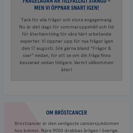
FRÅGELÅDAN ÄR TILLFÄLLIGT STÄNGD –
4 veck
Google A
MEN VI ÖPPNAR SNART IGEN!
mönster
innehåll
identite
Tack för alla frågor och stora engagemang.
eller we
sig till.
Nu är det dags för sommaruppehåll och tid
_gat-ka
att beg
för återhämtning för våra hårt arbetande
som regi
experter. Vi öppnar upp för nya frågor igen
webbpla
trafikvo
den 17 augusti. Sök gärna bland "Frågor &
_ga
1 år 1
Detta c
Google LLC
svar" nedan, för att se om din fråga finns
månad
associe
.brostcancerforbundet.se
__Secure-ROLLOUT_TOKEN
.youtube.com
5
besvarad sedan tidigare. Varmt välkommen
Universal
månad
en vikti
4 veck
åter!
Googles
analystj
VISITOR_INFO1_LIVE
5
Google LLC
används 
månad
.youtube.com
unika a
4 veck
tilldela
generer
klientid
i varje 
webbpla
Om
att berä
bröstcancer
session
OM BRÖSTCANCER
för
webbpla
Bröstcancer är den vanligaste cancersjukdomen
_ga_W8VXKBRK9Y
.brostcancerforbundet.se
1 år 1
Denna c
hos kvinnor. Nära 9000 drabbas årligen i Sverige.
månad
Google A