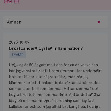
Se alla
Ämnen
Behandling
2023-10-09
Biopsi
Bröstcancer? Cysta? Inflammation?
SMÄRTA
Biverkningar
Hej, Jag är 50 år gammalt och för ca en vecka sen
Bröstvårta
har jag vänstra bröstet som ömmar. Har undersökt
bröstet hittar inte några knölar, men när jag
Knöl
klämmer bröstet bakom bröstvårtan så känns det
som en stor boll som ömmar. Hittar samma i det
Läkemedel
högra bröstet, men ömmar inte. Vad är detta? Ska
Typ av bröstcancer
idag på min mammografi screening som jag fått
kallelse för och som jag alltid brukar gå på. I övrigt