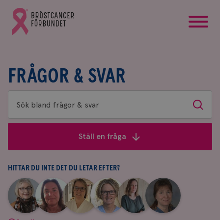
startsida
Gå
till
Bröstcancerförbundets
startsida
FRÅGOR & SVAR
Sök
Sök
bland
frågor
Ställ en fråga
&
svar
HITTAR DU INTE DET DU LETAR EFTER?
|
|
|
|
|
|
Aina
Anne
Fredrika
Jeanette
Maria
Yvette
Johnsson
Andersson
Killander
Bäcklund
Edegran
Andersson