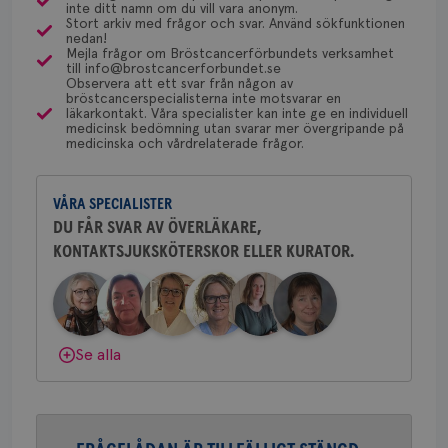
inte ditt namn om du vill vara anonym.
kan du börja med att söka hjälp på vårdcentralen,
utf
gemenskap och goda råd.
Bli medlem
Stort arkiv med frågor och svar. Använd sökfunktionen
en 
som kan skriva remiss till den klinik som är ansvarig
nedan!
typ
Mejla frågor om Bröstcancerförbundets verksamhet
på 
för detta i din region.
till info@brostcancerforbundet.se
Dölj svar
Observera att ett svar från någon av
CookieScriptConsent
4 veckor
Den
CookieScript
bröstcancerspecialisterna inte motsvarar en
2 dagar
Coo
.brostcancerforbundet.se
tjä
läkarkontakt. Våra specialister kan inte ge en individuell
Yvette Andersson
ihå
medicinsk bedömning utan svarar mer övergripande på
bes
medicinska och vårdrelaterade frågor.
ÖVERLÄKARE OCH BRÖSTKIRURG
nöd
Yvette Andersson är överläkare
Scr
Google
fun
och bröstkirurg vid Västmanlands
Privacy Policy
VÅRA SPECIALISTER
sjukhus i Västerås.
DU FÅR SVAR AV ÖVERLÄKARE,
KONTAKTSJUKSKÖTERSKOR ELLER KURATOR.
Behöver du mer stöd? Som medlem i
Bröstcancerförbundet får du både
Namn
Leverantör
/
Domän
Utgång
Beskriv
gemenskap och goda råd.
Bli medlem
c_rid
.brostcancerforbundet.se
1 dag
Denna c
Namn
Leverantör
/
Domän
Utgån
att mäta
postutsk
Dölj svar
YSC
Sessi
Google LLC
Se alla
om mott
.youtube.com
länkar i
konverte
webbpla
VISITOR_PRIVACY_METADATA
5
YouTube
_gat_UA-1577937-
.brostcancerforbundet.se
1
Detta är
månad
.youtube.com
37
minut
cookie s