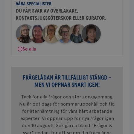
_gat-ka
VÅRA SPECIALISTER
sjukhus i Västerås.
att beg
som regi
DU FÅR SVAR AV ÖVERLÄKARE,
webbpla
trafikvo
KONTAKTSJUKSKÖTERSKOR ELLER KURATOR.
Behöver du mer stöd? Som medlem i
_ga
1 år 1
Detta c
Bröstcancerförbundet får du både
Google LLC
månad
associe
.brostcancerforbundet.se
__Secure-ROLLOUT_TOKEN
.youtube.com
5
gemenskap och goda råd.
Bli medlem
Universal
månad
en vikti
4 veck
Googles
analystj
Dölj svar
VISITOR_INFO1_LIVE
5
Google LLC
Se alla
används 
månad
.youtube.com
unika a
4 veck
tilldela
generer
klientid
i varje 
webbpla
FRÅGELÅDAN ÄR TILLFÄLLIGT STÄNGD –
att berä
session
MEN VI ÖPPNAR SNART IGEN!
för
webbpla
Tack för alla frågor och stora engagemang.
_ga_W8VXKBRK9Y
.brostcancerforbundet.se
1 år 1
Denna c
Nu är det dags för sommaruppehåll och tid
månad
Google A
ar_debug
.pinterest.com
1 år
bevara s
för återhämtning för våra hårt arbetande
experter. Vi öppnar upp för nya frågor igen
_gid
1 dag
Denna co
Google LLC
Google A
.brostcancerforbundet.se
den 10 augusti. Sök gärna bland "Frågor &
och uppd
värde fö
svar" nedan, för att se om din fråga finns