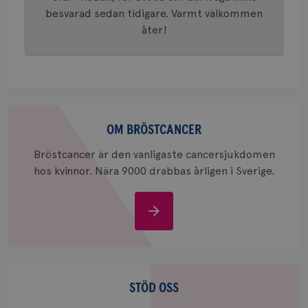
och anvä
och spår
besvarad sedan tidigare. Varmt välkommen
åter!
IDE
1 år
Google LLC
.doubleclick.net
Om
bröstcancer
OM BRÖSTCANCER
_gcl_au
3
Google LLC
Bröstcancer är den vanligaste cancersjukdomen
månad
.brostcancerforbundet.se
hos kvinnor. Nära 9000 drabbas årligen i Sverige.
Om
bröstcancer
_pin_unauth
1 år
Pinterest Inc.
Stöd
.brostcancerforbundet.se
oss
STÖD OSS