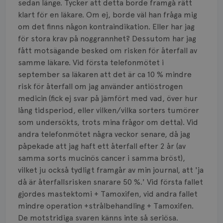
Smärta
sedan länge. Tycker att detta borde framgå rätt
klart för en läkare. Om ej, borde väl han fråga mig
Prognos
om det finns någon kontraindikation. Eller har jag
för stora krav på noggrannhet? Dessutom har jag
Risker
fått motsägande besked om risken för återfall av
samme läkare. Vid första telefonmötet i
Spridd bröstcancer
september sa läkaren att det är ca 10 % mindre
risk för återfall om jag använder antiöstrogen
Strålning
medicin (fick ej svar på jämfört med vad, över hur
Vätska
lång tidsperiod, eller vilken/vilka sorters tumörer
som undersökts, trots mina frågor om detta). Vid
andra telefonmötet några veckor senare, då jag
påpekade att jag haft ett återfall efter 2 år (av
samma sorts mucinös cancer i samma bröst),
vilket ju också tydligt framgår av min journal, att 'ja
då är återfallsrisken snarare 50 %.' Vid första fallet
gjordes mastektomi + Tamoxifen, vid andra fallet
mindre operation +strålbehandling + Tamoxifen.
De motstridiga svaren känns inte så seriösa.