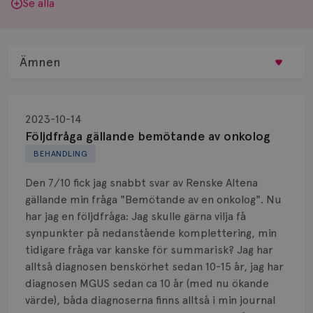
Se alla
Ämnen
Behandling
2023-10-14
Biopsi
Följdfråga gällande bemötande av onkolog
BEHANDLING
Biverkningar
Den 7/10 fick jag snabbt svar av Renske Altena
Bröstvårta
gällande min fråga "Bemötande av en onkolog". Nu
har jag en följdfråga: Jag skulle gärna vilja få
Knöl
synpunkter på nedanstående komplettering, min
tidigare fråga var kanske för summarisk? Jag har
Läkemedel
alltså diagnosen benskörhet sedan 10-15 år, jag har
Typ av bröstcancer
diagnosen MGUS sedan ca 10 år (med nu ökande
värde), båda diagnoserna finns alltså i min journal