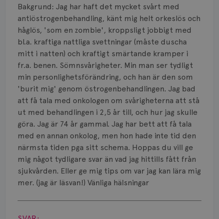
Bakgrund: Jag har haft det mycket svårt med
antiöstrogenbehandling, känt mig helt orkeslös och
håglös, 'som en zombie', kroppsligt jobbigt med
bl.a. kraftiga nattliga svettningar (måste duscha
mitt i natten) och kraftigt smärtande kramper i
fr.a. benen. Sömnsvårigheter. Min man ser tydligt
min personlighetsförändring, och han är den som
'burit mig' genom östrogenbehandlingen. Jag bad
att få tala med onkologen om svårigheterna att stå
ut med behandlingen i 2,5 år till, och hur jag skulle
göra. Jag är 74 år gammal. Jag har bett att få tala
med en annan onkolog, men hon hade inte tid den
närmsta tiden pga sitt schema. Hoppas du vill ge
mig något tydligare svar än vad jag hittills fått från
sjukvården. Eller ge mig tips om var jag kan lära mig
mer. (jag är läsvan!) Vänliga hälsningar
Visa svar
SVAR: