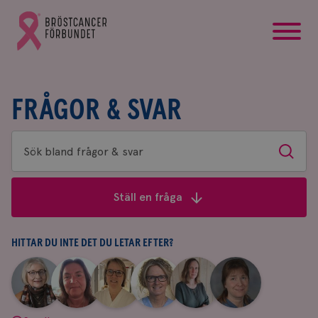
startsida
Gå
till
Bröstcancerförbundets
startsida
FRÅGOR & SVAR
Sök
Sök
bland
frågor
Ställ en fråga
&
svar
HITTAR DU INTE DET DU LETAR EFTER?
|
|
|
|
|
|
Aina
Anne
Fredrika
Jeanette
Maria
Yvette
Johnsson
Andersson
Killander
Bäcklund
Edegran
Andersson