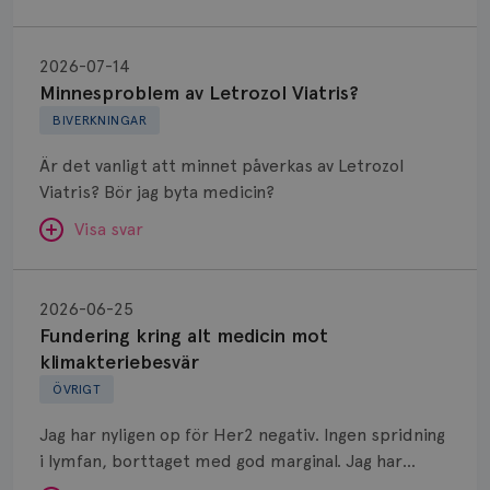
Minnesproblem
av
2026-07-14
Letrozol
Minnesproblem av Letrozol Viatris?
Viatris?
BIVERKNINGAR
Är det vanligt att minnet påverkas av Letrozol
Viatris? Bör jag byta medicin?
Visa svar
Fundering
kring
SVAR:
2026-06-25
alt
Fundering kring alt medicin mot
Hej. Oavsett vilken hormonsänkande behandling
medicin
klimakteriebesvär
(men även cytostatika) man får så kan en del
mot
ÖVRIGT
uppleva negativ påverkan på minnet. Prata din
klimakteriebesvär
läkare och hör om ni kanske kan byta till annat
Jag har nyligen op för Her2 negativ. Ingen spridning
märke eller annan aromatashämmare. Det kan ofta
i lymfan, borttaget med god marginal. Jag har
vara bra att ha en paus först, för att se att
genomgått en 5 dagars strålning och är färdig