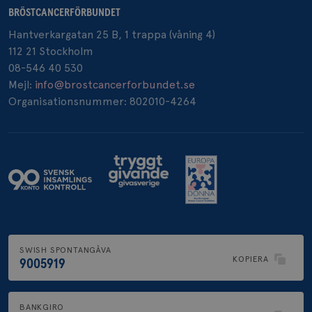
BRÖSTCANCERFÖRBUNDET
Hantverkargatan 25 B, 1 trappa (våning 4)
_pin_unauth
1 år
Pinterest Inc.
112 21 Stockholm
.brostcancerforbundet.se
08-546 40 530
Mejl:
info@brostcancerforbundet.se
Organisationsnummer: 802010-4264
SWISH SPONTANGÅVA
KOPIERA
9005919
BANKGIRO