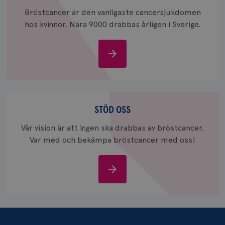
_ga_W8VXKBRK9Y
.brostcancerforbundet.se
1 år 1
Denna c
Bröstcancer är den vanligaste cancersjukdomen
månad
Google A
ar_debug
.pinterest.com
1 år
bevara s
hos kvinnor. Nära 9000 drabbas årligen i Sverige.
_gid
1 dag
Denna co
Google LLC
Google A
.brostcancerforbundet.se
och uppd
Om
värde fö
och anvä
bröstcancer
och spår
IDE
1 år
Google LLC
.doubleclick.net
Stöd
oss
STÖD OSS
Vår vision är att ingen ska drabbas av bröstcancer.
Var med och bekämpa bröstcancer med oss!
Stöd
_gcl_au
3
Google LLC
månad
oss
.brostcancerforbundet.se