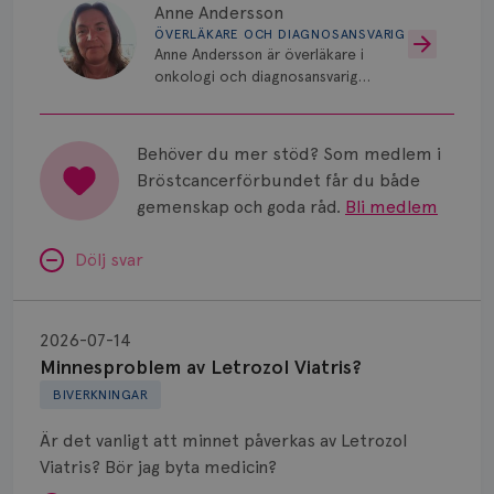
Anne Andersson
ÖVERLÄKARE OCH DIAGNOSANSVARIG
Anne Andersson är överläkare i
onkologi och diagnosansvarig
för bröstcancer vid Norrlands
Universitetssjukhus i Umeå.
Behöver du mer stöd? Som medlem i
Bröstcancerförbundet får du både
gemenskap och goda råd.
Bli medlem
Dölj svar
Minnesproblem
av
2026-07-14
Letrozol
Minnesproblem av Letrozol Viatris?
Viatris?
BIVERKNINGAR
Är det vanligt att minnet påverkas av Letrozol
Viatris? Bör jag byta medicin?