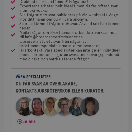
Drabbad eller närstående? Fråga oss!
4 veckor
web
Experterna arbetar helt ideellt men du får oftast svar
via Klinisk Genetik (på universitetssjukhus) som
Dölj svar
för
Behöver du mer stöd? Som medlem i
inom två veckor.
utf
dessa prover beställs. Om du vill undersöka detta
Alla frågor och svar publiceras på vår webbplats. Ange
Bröstcancerförbundet får du både
en 
inte ditt namn om du vill vara anonym.
typ
kan du börja med att söka hjälp på vårdcentralen,
gemenskap och goda råd.
Bli medlem
Stort arkiv med frågor och svar. Använd sökfunktionen
på 
som kan skriva remiss till den klinik som är ansvarig
nedan!
Mejla frågor om Bröstcancerförbundets verksamhet
CookieScriptConsent
4 veckor
Den
CookieScript
för detta i din region.
till info@brostcancerforbundet.se
2 dagar
Coo
Dölj svar
.brostcancerforbundet.se
Observera att ett svar från någon av
tjä
ihå
bröstcancerspecialisterna inte motsvarar en
bes
läkarkontakt. Våra specialister kan inte ge en individuell
Yvette Andersson
nöd
medicinsk bedömning utan svarar mer övergripande på
Scr
Google
medicinska och vårdrelaterade frågor.
ÖVERLÄKARE OCH BRÖSTKIRURG
fun
Privacy Policy
Yvette Andersson är överläkare
och bröstkirurg vid Västmanlands
VÅRA SPECIALISTER
sjukhus i Västerås.
DU FÅR SVAR AV ÖVERLÄKARE,
KONTAKTSJUKSKÖTERSKOR ELLER KURATOR.
Behöver du mer stöd? Som medlem i
Namn
Leverantör
/
Domän
Utgång
Beskriv
Bröstcancerförbundet får du både
c_rid
.brostcancerforbundet.se
1 dag
Denna c
Namn
Leverantör
/
Domän
Utgån
gemenskap och goda råd.
Bli medlem
att mäta
postutsk
YSC
Sessi
Google LLC
om mott
.youtube.com
länkar i
Dölj svar
Se alla
konverte
webbpla