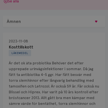
Se alla
Ämnen
Behandling
2023-11-08
Biopsi
Kosttillskott
LÄKEMEDEL
Biverkningar
Är det ok äta probiotika Behöver det efter
Bröstvårta
upprepade urinvägsinfektioner i sommar. Då jag
fått ta antibiotika 4-5 ggr. Har fått besvär med
Knöl
torra slemhinnor efter långvarig behandling med
tamoxifen och Letrozol. Är också 59 år. Får också nu
Läkemedel
Blissel och Hiprex. Har varit på 10 års kontroll efter
Typ av bröstcancer
bröstcancer 2013. Allt gått bra men kämpar med
sämre värde för bentäthet, torra slemhinnor och