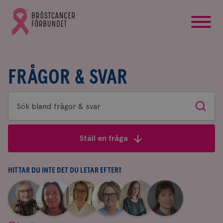
startsida
Gå
till
Bröstcancerförbundets
startsida
FRÅGOR & SVAR
Sök
Sök
bland
frågor
Ställ en fråga
&
svar
HITTAR DU INTE DET DU LETAR EFTER?
|
|
|
|
|
|
Aina
Anne
Fredrika
Jeanette
Maria
Yvette
Johnsson
Andersson
Killander
Bäcklund
Edegran
Andersson