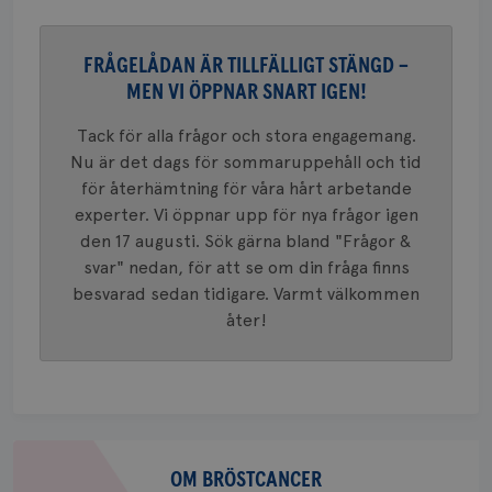
VISITOR_PRIVACY_METADATA
5
YouTube
_gat_UA-1577937-
.brostcancerforbundet.se
1
Detta är
månad
.youtube.com
37
minut
cookie s
4 veck
Google A
mönster
FRÅGELÅDAN ÄR TILLFÄLLIGT STÄNGD –
innehåll
MEN VI ÖPPNAR SNART IGEN!
identite
eller we
sig till.
Tack för alla frågor och stora engagemang.
_gat-ka
att beg
Nu är det dags för sommaruppehåll och tid
som regi
webbpla
för återhämtning för våra hårt arbetande
trafikvo
experter. Vi öppnar upp för nya frågor igen
_ga
1 år 1
Detta c
Google LLC
den 17 augusti. Sök gärna bland "Frågor &
månad
associe
.brostcancerforbundet.se
__Secure-ROLLOUT_TOKEN
.youtube.com
5
Universal
månad
svar" nedan, för att se om din fråga finns
en vikti
4 veck
Googles
besvarad sedan tidigare. Varmt välkommen
analystj
VISITOR_INFO1_LIVE
5
Google LLC
åter!
används 
månad
.youtube.com
unika a
4 veck
tilldela
generer
klientid
i varje 
webbpla
att berä
session
Om
för
webbpla
bröstcancer
OM BRÖSTCANCER