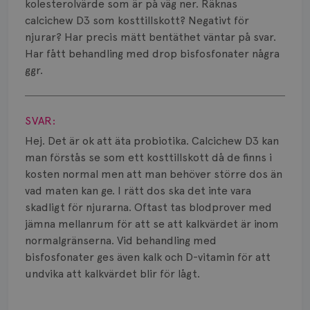
Smärta
kolesterolvärde som är på väg ner. Räknas
calcichew D3 som kosttillskott? Negativt för
Prognos
njurar? Har precis mätt bentäthet väntar på svar.
Har fått behandling med drop bisfosfonater några
Risker
ggr.
Spridd bröstcancer
Visa svar
SVAR:
Strålning
Hej. Det är ok att äta probiotika. Calcichew D3 kan
Vätska
man förstås se som ett kosttillskott då de finns i
kosten normal men att man behöver större dos än
vad maten kan ge. I rätt dos ska det inte vara
skadligt för njurarna. Oftast tas blodprover med
jämna mellanrum för att se att kalkvärdet är inom
normalgränserna. Vid behandling med
bisfosfonater ges även kalk och D-vitamin för att
undvika att kalkvärdet blir för lågt.