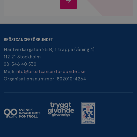
IDE
1 år
Google LLC
.doubleclick.net
oss
BRÖSTCANCERFÖRBUNDET
Hantverkargatan 25 B, 1 trappa (våning 4)
_gcl_au
3
Google LLC
112 21 Stockholm
månad
.brostcancerforbundet.se
08-546 40 530
Mejl:
info@brostcancerforbundet.se
Organisationsnummer: 802010-4264
_pin_unauth
1 år
Pinterest Inc.
.brostcancerforbundet.se