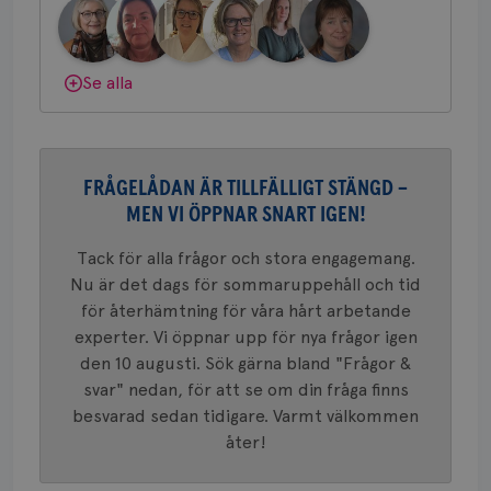
bes
nöd
gemenskap och goda råd.
Bli medlem
Scr
Google
fun
Privacy Policy
Dölj svar
Se alla
Namn
Leverantör
/
Domän
Utgång
Beskriv
FRÅGELÅDAN ÄR TILLFÄLLIGT STÄNGD –
c_rid
.brostcancerforbundet.se
1 dag
Denna c
Namn
Leverantör
/
Domän
Utgån
att mäta
MEN VI ÖPPNAR SNART IGEN!
postutsk
YSC
Sessi
Google LLC
om mott
.youtube.com
Tack för alla frågor och stora engagemang.
länkar i
konverte
Nu är det dags för sommaruppehåll och tid
webbpla
för återhämtning för våra hårt arbetande
VISITOR_PRIVACY_METADATA
5
YouTube
_gat_UA-1577937-
.brostcancerforbundet.se
1
Detta är
månad
.youtube.com
experter. Vi öppnar upp för nya frågor igen
37
minut
cookie s
4 veck
Google A
den 10 augusti. Sök gärna bland "Frågor &
mönster
innehåll
svar" nedan, för att se om din fråga finns
identite
eller we
besvarad sedan tidigare. Varmt välkommen
sig till.
åter!
_gat-ka
att beg
som regi
webbpla