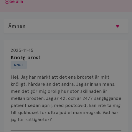
Se alla
Ämnen
Behandling
2023-11-15
Biopsi
Knölig bröst
KNÖL
Biverkningar
Hej, Jag har märkt att det ena bröstet är mkt
Bröstvårta
knöligt, hårdare än det andra. Jag är innan mens,
men det gör mig orolig hur stor skillnaden är
Knöl
mellan brösten. Jag är 42, och är 24/7 sängliggande
patient sedan april, med postcovid, kan inte ta mig
Läkemedel
till sjukhuset för ultraljud el mammografi. Vad har
Typ av bröstcancer
jag för rättigheter?
Visa svar