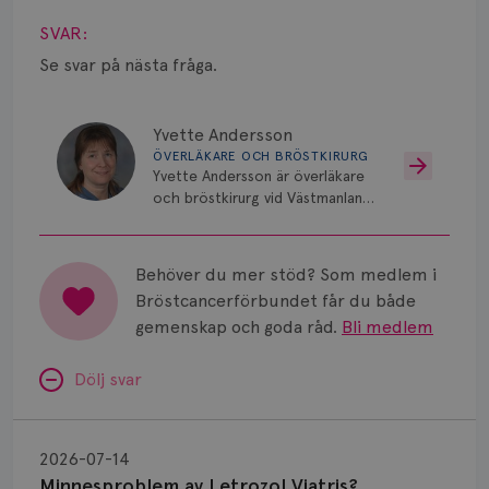
Smärta
SVAR:
Prognos
Se svar på nästa fråga.
Risker
Yvette Andersson
Spridd bröstcancer
ÖVERLÄKARE OCH BRÖSTKIRURG
Yvette Andersson är överläkare
Strålning
och bröstkirurg vid Västmanlands
sjukhus i Västerås.
Vätska
Behöver du mer stöd? Som medlem i
Bröstcancerförbundet får du både
gemenskap och goda råd.
Bli medlem
Dölj svar
Minnesproblem
av
2026-07-14
Letrozol
Minnesproblem av Letrozol Viatris?