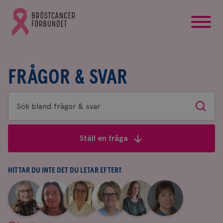
startsida
Gå
till
Bröstcancerförbundets
startsida
FRÅGOR & SVAR
Sök
Sök
bland
frågor
Ställ en fråga
&
svar
HITTAR DU INTE DET DU LETAR EFTER?
|
|
|
|
|
|
Aina
Anne
Fredrika
Jeanette
Maria
Yvette
Johnsson
Andersson
Killander
Bäcklund
Edegran
Andersson