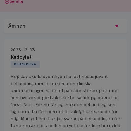
Se alla
Ämnen
Behandling
2023-12-03
Biopsi
Kadcyla?
BEHANDLING
Biverkningar
Hej! Jag skulle egentligen ha fått neoadjuvant
Bröstvårta
behandling men eftersom den kliniska
undersökningen hade fel på både storlek på tumör
Knöl
och involverad portvaktskörtel så fick jag operation
först. Surt. För nu får jag inte den behandling som
Läkemedel
jag borde ha fått och det är väldigt stressande för
Typ av bröstcancer
mig. Man vet inte hur jag svarar på behandlingen för
tumören är borta och man vet därför inte huruvida