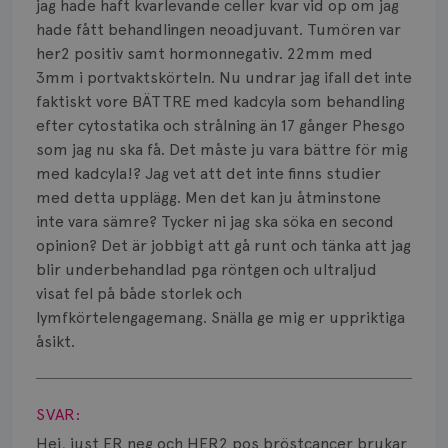
Smärta
jag hade haft kvarlevande celler kvar vid op om jag
hade fått behandlingen neoadjuvant. Tumören var
Prognos
her2 positiv samt hormonnegativ. 22mm med
3mm i portvaktskörteln. Nu undrar jag ifall det inte
Risker
faktiskt vore BÄTTRE med kadcyla som behandling
efter cytostatika och strålning än 17 gånger Phesgo
Spridd bröstcancer
som jag nu ska få. Det måste ju vara bättre för mig
med kadcyla!? Jag vet att det inte finns studier
Strålning
med detta upplägg. Men det kan ju åtminstone
Vätska
inte vara sämre? Tycker ni jag ska söka en second
opinion? Det är jobbigt att gå runt och tänka att jag
blir underbehandlad pga röntgen och ultraljud
visat fel på både storlek och
lymfkörtelengagemang. Snälla ge mig er uppriktiga
åsikt.
Visa svar
SVAR:
Hej, just ER neg och HER2 pos bröstcancer brukar