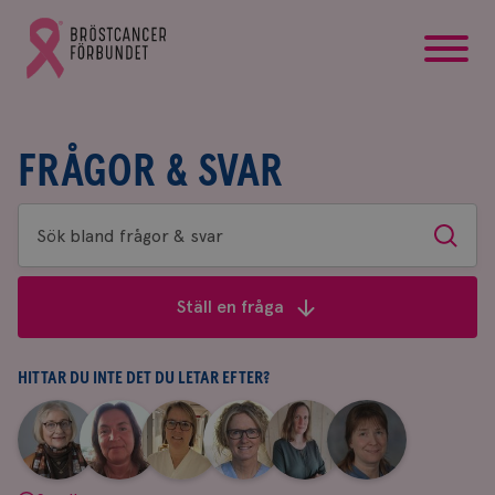
startsida
Gå
till
Bröstcancerförbundets
startsida
FRÅGOR & SVAR
Sök
Sök
bland
frågor
Ställ en fråga
&
svar
HITTAR DU INTE DET DU LETAR EFTER?
|
|
|
|
|
|
Aina
Anne
Fredrika
Jeanette
Maria
Yvette
Johnsson
Andersson
Killander
Bäcklund
Edegran
Andersson