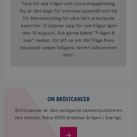
VISITOR_INFO1_LIVE
5
Google LLC
Tack för alla frågor och stora engagemang.
används 
månad
.youtube.com
unika a
4 veck
Nu är det dags för sommaruppehåll och tid
tilldela
generer
för återhämtning för våra hårt arbetande
klientid
experter. Vi öppnar upp för nya frågor igen
i varje 
webbpla
den 10 augusti. Sök gärna bland "Frågor &
att berä
session
svar" nedan, för att se om din fråga finns
för
webbpla
besvarad sedan tidigare. Varmt välkommen
åter!
_ga_W8VXKBRK9Y
.brostcancerforbundet.se
1 år 1
Denna c
månad
Google A
ar_debug
.pinterest.com
1 år
bevara s
_gid
1 dag
Denna co
Google LLC
Google A
.brostcancerforbundet.se
och uppd
värde fö
och anvä
Om
och spår
bröstcancer
OM BRÖSTCANCER
IDE
1 år
Google LLC
.doubleclick.net
Bröstcancer är den vanligaste cancersjukdomen
hos kvinnor. Nära 9000 drabbas årligen i Sverige.
Om