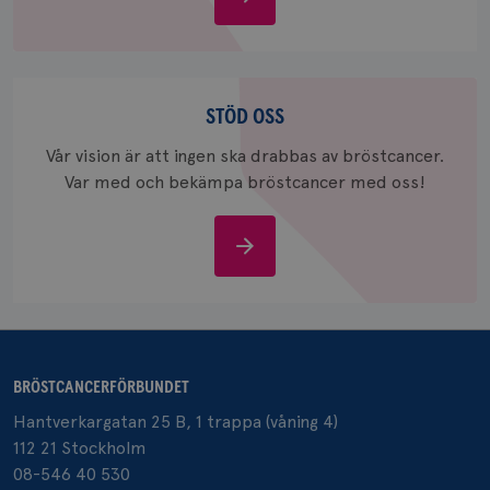
bröstcancer
_gcl_au
3
Google LLC
månad
.brostcancerforbundet.se
Stöd
oss
STÖD OSS
Vår vision är att ingen ska drabbas av bröstcancer.
Var med och bekämpa bröstcancer med oss!
Stöd
_pin_unauth
1 år
Pinterest Inc.
oss
.brostcancerforbundet.se
BRÖSTCANCERFÖRBUNDET
Hantverkargatan 25 B, 1 trappa (våning 4)
112 21 Stockholm
08-546 40 530