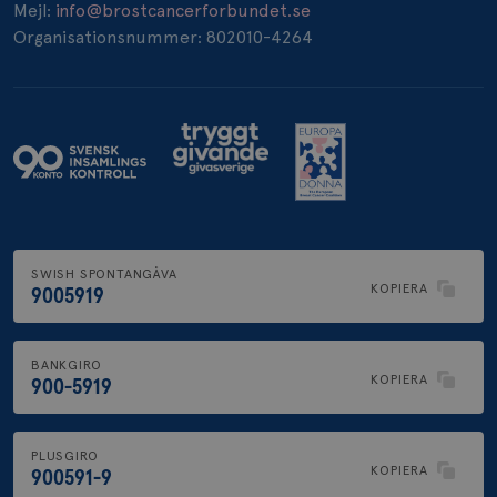
Mejl:
info@brostcancerforbundet.se
Organisationsnummer: 802010-4264
SWISH SPONTANGÅVA
KOPIERA
9005919
BANKGIRO
KOPIERA
900-5919
PLUSGIRO
KOPIERA
900591-9