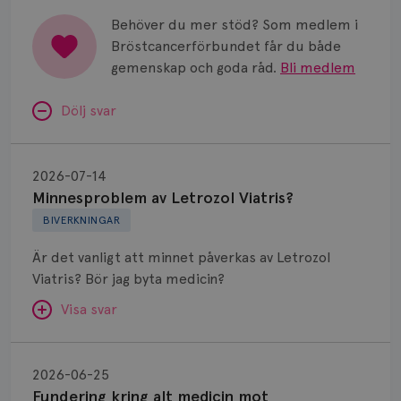
Behöver du mer stöd? Som medlem i
Bröstcancerförbundet får du både
gemenskap och goda råd.
Bli medlem
Dölj svar
Minnesproblem
av
2026-07-14
Letrozol
Minnesproblem av Letrozol Viatris?
Viatris?
BIVERKNINGAR
Är det vanligt att minnet påverkas av Letrozol
Viatris? Bör jag byta medicin?
Visa svar
Fundering
kring
SVAR:
2026-06-25
alt
Fundering kring alt medicin mot
Hej. Oavsett vilken hormonsänkande behandling