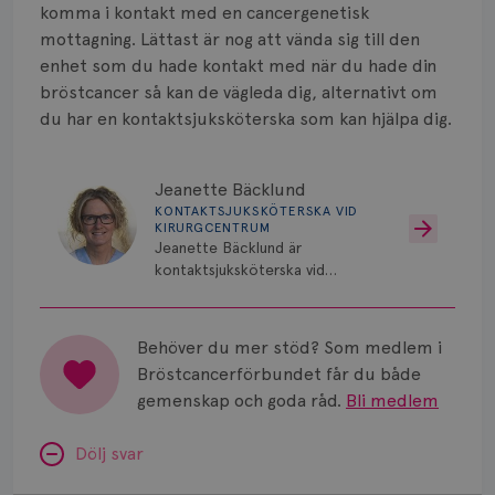
Smärta
komma i kontakt med en cancergenetisk
mottagning. Lättast är nog att vända sig till den
Prognos
enhet som du hade kontakt med när du hade din
bröstcancer så kan de vägleda dig, alternativt om
Risker
du har en kontaktsjuksköterska som kan hjälpa dig.
Spridd bröstcancer
Jeanette Bäcklund
Strålning
KONTAKTSJUKSKÖTERSKA VID
KIRURGCENTRUM
Vätska
Jeanette Bäcklund är
kontaktsjuksköterska vid
Kirurgcentrum, Norrlands
Universitetssjukhus i Umeå.
Behöver du mer stöd? Som medlem i
Bröstcancerförbundet får du både
gemenskap och goda råd.
Bli medlem
Dölj svar