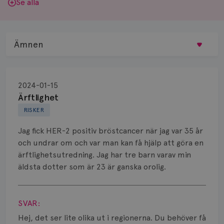
Se alla
Ämnen
Behandling
2024-01-15
Biopsi
Ärftlighet
RISKER
Biverkningar
Jag fick HER-2 positiv bröstcancer när jag var 35 år
Bröstvårta
och undrar om och var man kan få hjälp att göra en
ärftlighetsutredning. Jag har tre barn varav min
Knöl
äldsta dotter som är 23 är ganska orolig.
Läkemedel
Visa svar
Typ av bröstcancer
SVAR:
Hej, det ser lite olika ut i regionerna. Du behöver få