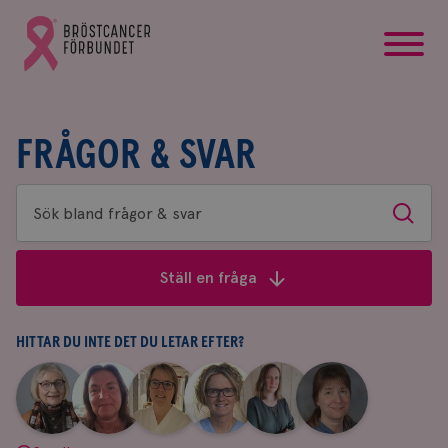
startsida
Gå
till
Bröstcancerförbundets
startsida
FRÅGOR & SVAR
Sök
Sök
bland
frågor
Ställ en fråga
&
svar
HITTAR DU INTE DET DU LETAR EFTER?
|
|
|
|
|
|
Aina
Anne
Fredrika
Jeanette
Maria
Yvette
Johnsson
Andersson
Killander
Bäcklund
Edegran
Andersson