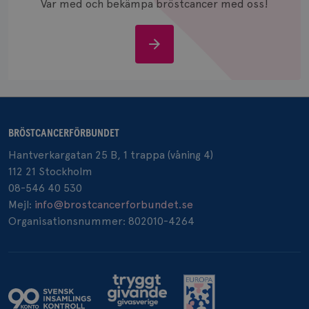
Var med och bekämpa bröstcancer med oss!
och spår
IDE
1 år
Google LLC
.doubleclick.net
Stöd
oss
BRÖSTCANCERFÖRBUNDET
_gcl_au
3
Google LLC
månad
.brostcancerforbundet.se
Hantverkargatan 25 B, 1 trappa (våning 4)
112 21 Stockholm
08-546 40 530
Mejl:
info@brostcancerforbundet.se
Organisationsnummer: 802010-4264
_pin_unauth
1 år
Pinterest Inc.
.brostcancerforbundet.se