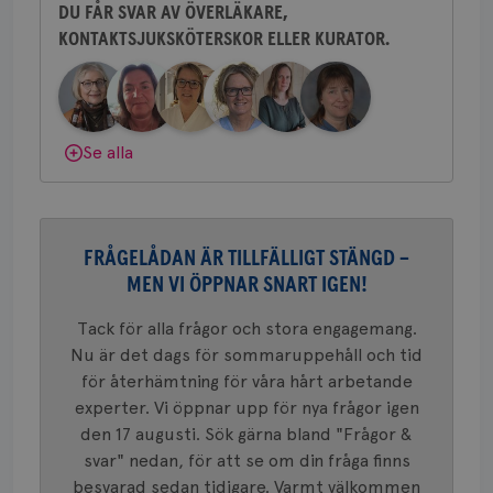
tjä
DU FÅR SVAR AV ÖVERLÄKARE,
ihå
bes
KONTAKTSJUKSKÖTERSKOR ELLER KURATOR.
Behöver du mer stöd? Som medlem i
nöd
Scr
Bröstcancerförbundet får du både
Google
fun
Privacy Policy
gemenskap och goda råd.
Bli medlem
Dölj svar
Se alla
Namn
Leverantör
/
Domän
Utgång
Beskriv
c_rid
.brostcancerforbundet.se
1 dag
Denna c
Namn
Leverantör
/
Domän
Utgån
att mäta
FRÅGELÅDAN ÄR TILLFÄLLIGT STÄNGD –
postutsk
YSC
Sessi
Google LLC
om mott
MEN VI ÖPPNAR SNART IGEN!
.youtube.com
länkar i
konverte
webbpla
Tack för alla frågor och stora engagemang.
VISITOR_PRIVACY_METADATA
5
YouTube
Nu är det dags för sommaruppehåll och tid
_gat_UA-1577937-
.brostcancerforbundet.se
1
Detta är
månad
.youtube.com
37
minut
cookie s
4 veck
för återhämtning för våra hårt arbetande
Google A
mönster
experter. Vi öppnar upp för nya frågor igen
innehåll
den 17 augusti. Sök gärna bland "Frågor &
identite
eller we
svar" nedan, för att se om din fråga finns
sig till.
_gat-ka
besvarad sedan tidigare. Varmt välkommen