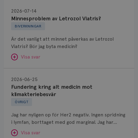
Minnesproblem
av
2026-07-14
Letrozol
Minnesproblem av Letrozol Viatris?
Viatris?
BIVERKNINGAR
Är det vanligt att minnet påverkas av Letrozol
Viatris? Bör jag byta medicin?
Visa svar
Fundering
kring
SVAR:
2026-06-25
alt
Fundering kring alt medicin mot
Hej. Oavsett vilken hormonsänkande behandling
medicin
klimakteriebesvär
(men även cytostatika) man får så kan en del
mot
ÖVRIGT
uppleva negativ påverkan på minnet. Prata din
klimakteriebesvär
läkare och hör om ni kanske kan byta till annat
Jag har nyligen op för Her2 negativ. Ingen spridning
märke eller annan aromatashämmare. Det kan ofta
i lymfan, borttaget med god marginal. Jag har
vara bra att ha en paus först, för att se att
genomgått en 5 dagars strålning och är färdig
besvären blir bättre, men bäst är att prata med
Visa svar
behandlad. Efter att jag nu slutat med östrogen-