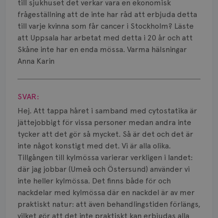
Smärta
till sjukhuset det verkar vara en ekonomisk
frågeställning att de inte har råd att erbjuda detta
Prognos
till varje kvinna som får cancer i Stockholm? Läste
att Uppsala har arbetat med detta i 20 år och att
Risker
Skåne inte har en enda mössa. Varma hälsningar
Anna Karin
Spridd bröstcancer
Visa svar
Strålning
SVAR:
Vätska
Hej. Att tappa håret i samband med cytostatika är
jättejobbigt för vissa personer medan andra inte
tycker att det gör så mycket. Så är det och det är
inte något konstigt med det. Vi är alla olika.
Tillgången till kylmössa varierar verkligen i landet:
där jag jobbar (Umeå och Östersund) använder vi
inte heller kylmössa. Det finns både för och
nackdelar med kylmössa där en nackdel är av mer
praktiskt natur: att även behandlingstiden förlängs,
vilket gör att det inte praktiskt kan erbjudas alla