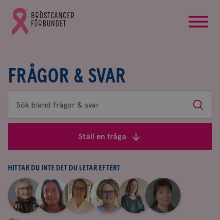
startsida
Gå
till
Bröstcancerförbundets
startsida
FRÅGOR & SVAR
Sök
Sök
bland
frågor
Ställ en fråga
&
svar
HITTAR DU INTE DET DU LETAR EFTER?
|
|
|
|
|
|
Aina
Anne
Fredrika
Jeanette
Maria
Yvette
Johnsson
Andersson
Killander
Bäcklund
Edegran
Andersson