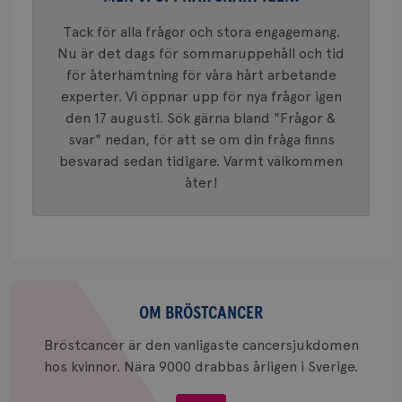
analystj
VISITOR_INFO1_LIVE
5
Google LLC
används 
månad
.youtube.com
Tack för alla frågor och stora engagemang.
unika a
4 veck
tilldela
Nu är det dags för sommaruppehåll och tid
generer
klientid
för återhämtning för våra hårt arbetande
i varje 
experter. Vi öppnar upp för nya frågor igen
webbpla
att berä
den 17 augusti. Sök gärna bland "Frågor &
session
för
svar" nedan, för att se om din fråga finns
webbpla
besvarad sedan tidigare. Varmt välkommen
_ga_W8VXKBRK9Y
.brostcancerforbundet.se
1 år 1
Denna c
åter!
månad
Google A
ar_debug
.pinterest.com
1 år
bevara s
_gid
1 dag
Denna co
Google LLC
Google A
.brostcancerforbundet.se
och uppd
värde fö
och anvä
och spår
Om
bröstcancer
OM BRÖSTCANCER
IDE
1 år
Google LLC
.doubleclick.net
Bröstcancer är den vanligaste cancersjukdomen
hos kvinnor. Nära 9000 drabbas årligen i Sverige.