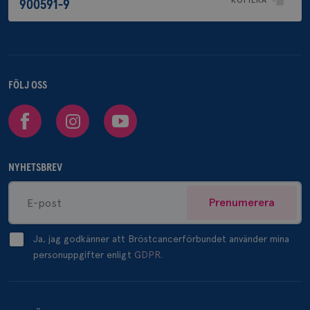
900591-9
FÖLJ OSS
Facebook
Instagram
Youtube
NYHETSBREV
Prenumerera
Ja, jag godkänner att Bröstcancerförbundet använder mina
personuppgifter enligt
GDPR.