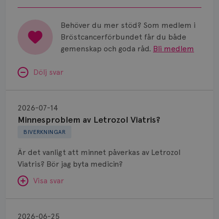
för bröstcancer vid Norrlands
Universitetssjukhus i Umeå.
Behöver du mer stöd? Som medlem i
Bröstcancerförbundet får du både
gemenskap och goda råd.
Bli medlem
Dölj svar
Minnesproblem
av
2026-07-14
Letrozol
Minnesproblem av Letrozol Viatris?
Viatris?
BIVERKNINGAR
Är det vanligt att minnet påverkas av Letrozol
Viatris? Bör jag byta medicin?
Visa svar
Fundering
kring
SVAR:
2026-06-25