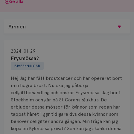
Se alla
Ämnen
Behandling
2024-01-29
Biopsi
Frysmössa?
BIVERKNINGAR
Biverkningar
Hej Jag har fått bröstcancer och har opererat bort
Bröstvårta
min högra bröst. Nu ska jag påbörja
cellgiftbehandling och önskar Frysmössa. Jag bor i
Knöl
Stockholm och går på St Görans sjukhus. De
erbjuder dessa mössor för kvinnor som redan har
Läkemedel
tappat håret 1 ggr tidigare dvs dessa kvinnor som
Typ av bröstcancer
behöver cellgifter andra gången. Min fråga kan jag
köpa en Kylmössa privat? Sen kan jag skänka denna