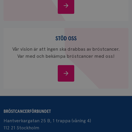
Om
bröstcancer
_gcl_au
3
Google LLC
månad
.brostcancerforbundet.se
Stöd
oss
STÖD OSS
Vår vision är att ingen ska drabbas av bröstcancer.
Var med och bekämpa bröstcancer med oss!
_pin_unauth
1 år
Pinterest Inc.
Stöd
.brostcancerforbundet.se
oss
BRÖSTCANCERFÖRBUNDET
Hantverkargatan 25 B, 1 trappa (våning 4)
112 21 Stockholm