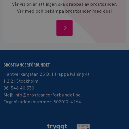
och anvä
Vår vision är att ingen ska drabbas av bröstcancer.
och spår
Var med och bekämpa bröstcancer med oss!
IDE
1 år
Google LLC
.doubleclick.net
Stöd
oss
_gcl_au
3
Google LLC
BRÖSTCANCERFÖRBUNDET
månad
.brostcancerforbundet.se
Hantverkargatan 25 B, 1 trappa (våning 4)
112 21 Stockholm
08-546 40 530
Mejl:
info@brostcancerforbundet.se
Organisationsnummer: 802010-4264
_pin_unauth
1 år
Pinterest Inc.
.brostcancerforbundet.se