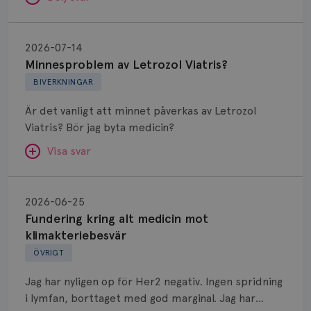
Minnesproblem
av
2026-07-14
Letrozol
Minnesproblem av Letrozol Viatris?
Viatris?
BIVERKNINGAR
Är det vanligt att minnet påverkas av Letrozol
Viatris? Bör jag byta medicin?
Visa svar
Fundering
kring
SVAR:
2026-06-25
alt
Fundering kring alt medicin mot
Hej. Oavsett vilken hormonsänkande behandling
medicin
klimakteriebesvär
(men även cytostatika) man får så kan en del
mot
ÖVRIGT
uppleva negativ påverkan på minnet. Prata din
klimakteriebesvär
läkare och hör om ni kanske kan byta till annat
Jag har nyligen op för Her2 negativ. Ingen spridning
märke eller annan aromatashämmare. Det kan ofta
i lymfan, borttaget med god marginal. Jag har
vara bra att ha en paus först, för att se att