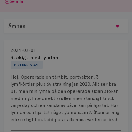
Se alla
Ämnen
Behandling
2024-02-01
Biopsi
Stökigt med lymfan
BIVERKNINGAR
Biverkningar
Hej, Opererade en tårtbit, portvakten, 3
Bröstvårta
lymfkörtlar plus 6v strålning jan 2020. Allt ser bra
ut, men min lymfa på den opererade sidan stökar
Knöl
med mig. Inte direkt svullen men ständigt tryck,
varje dag och en känsla av påverkan på hjärtat. Har
Läkemedel
lymfan och hjärtat något gemensamt? (Känner mig
Typ av bröstcancer
inte riktigt förstådd på vi, alla mina värden är bra).
Visa svar