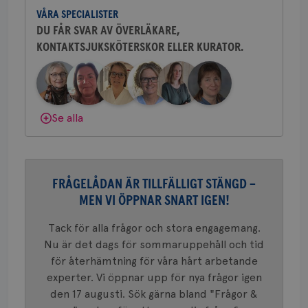
och bröstkirurg vid Västmanlands
2 dagar
Coo
.brostcancerforbundet.se
tjä
VÅRA SPECIALISTER
sjukhus i Västerås.
ihå
DU FÅR SVAR AV ÖVERLÄKARE,
bes
nöd
KONTAKTSJUKSKÖTERSKOR ELLER KURATOR.
Behöver du mer stöd? Som medlem i
Scr
Google
fun
Bröstcancerförbundet får du både
Privacy Policy
gemenskap och goda råd.
Bli medlem
Dölj svar
Se alla
Namn
Leverantör
/
Domän
Utgång
Beskriv
c_rid
.brostcancerforbundet.se
1 dag
Denna c
Namn
Leverantör
/
Domän
Utgån
att mäta
postutsk
YSC
Sessi
Google LLC
FRÅGELÅDAN ÄR TILLFÄLLIGT STÄNGD –
om mott
.youtube.com
länkar i
MEN VI ÖPPNAR SNART IGEN!
konverte
webbpla
Tack för alla frågor och stora engagemang.
VISITOR_PRIVACY_METADATA
5
YouTube
_gat_UA-1577937-
.brostcancerforbundet.se
1
Detta är
månad
.youtube.com
Nu är det dags för sommaruppehåll och tid
37
minut
cookie s
4 veck
Google A
för återhämtning för våra hårt arbetande
mönster
innehåll
experter. Vi öppnar upp för nya frågor igen
identite
eller we
den 17 augusti. Sök gärna bland "Frågor &
sig till.