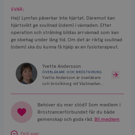
Smärta
SVAR:
Prognos
Hej! Lymfan påverkar inte hjärtat. Däremot kan
hjärtsvikt ge svullnad (ödem) i vävnaden. Efter
Risker
operation och strålning bildas ärrvävnad som kan
ge obehag under lång tid. Om det är riktig svullnad
Spridd bröstcancer
(ödem) ska du kunna få hjälp av en fysioterapeut.
Strålning
Yvette Andersson
Vätska
ÖVERLÄKARE OCH BRÖSTKIRURG
Yvette Andersson är överläkare
och bröstkirurg vid Västmanlands
sjukhus i Västerås.
Behöver du mer stöd? Som medlem i
Bröstcancerförbundet får du både
gemenskap och goda råd.
Bli medlem
Dölj svar