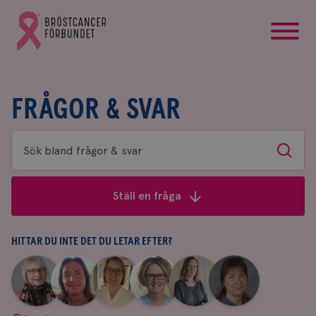
startsida
Gå
till
Bröstcancerförbundets
startsida
FRÅGOR & SVAR
Sök
Sök
bland
frågor
Ställ en fråga
&
svar
HITTAR DU INTE DET DU LETAR EFTER?
|
|
|
|
|
|
Aina
Anne
Fredrika
Jeanette
Maria
Yvette
Johnsson
Andersson
Killander
Bäcklund
Edegran
Andersson