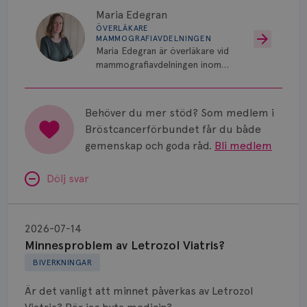
Maria Edegran
ÖVERLÄKARE
MAMMOGRAFIAVDELNINGEN
Maria Edegran är överläkare vid
mammografiavdelningen inom
NU-sjukvården i Uddevalla.
Behöver du mer stöd? Som medlem i
Bröstcancerförbundet får du både
gemenskap och goda råd.
Bli medlem
Dölj svar
Minnesproblem
av
2026-07-14
Letrozol
Minnesproblem av Letrozol Viatris?
Viatris?
BIVERKNINGAR
Är det vanligt att minnet påverkas av Letrozol