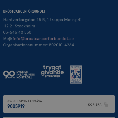
BRÖSTCANCERFÖRBUNDET
Hantverkargatan 25 B, 1 trappa (våning 4)
_pin_unauth
1 år
Pinterest Inc.
.brostcancerforbundet.se
112 21 Stockholm
08-546 40 530
Mejl:
info@brostcancerforbundet.se
Organisationsnummer: 802010-4264
SWISH SPONTANGÅVA
KOPIERA
9005919