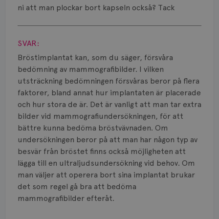
Smärta
ni att man plockar bort kapseln också? Tack
Prognos
Visa svar
SVAR:
Risker
Bröstimplantat kan, som du säger, försvåra
Spridd bröstcancer
bedömning av mammografibilder. I vilken
utsträckning bedömningen försvåras beror på flera
Strålning
faktorer, bland annat hur implantaten är placerade
och hur stora de är. Det är vanligt att man tar extra
Vätska
bilder vid mammografiundersökningen, för att
bättre kunna bedöma bröstvävnaden. Om
undersökningen beror på att man har någon typ av
besvär från bröstet finns också möjligheten att
lägga till en ultraljudsundersökning vid behov. Om
man väljer att operera bort sina implantat brukar
det som regel gå bra att bedöma
mammografibilder efteråt.