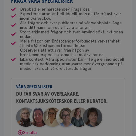
med ett speciellt blodprov. Det ser lite olika ut på
FRÅGA VÅRA SPECIALISTER
gemenskap och goda råd.
Bli medlem
uppskattas!
NU-sjukvården i Uddevalla.
månader
til
olika ställen hur rutinerna ser ut, men ofta är det
4 veckor
web
Drabbad eller närstående? Fråga oss!
för
Experterna arbetar helt ideellt men du får oftast svar
via Klinisk Genetik (på universitetssjukhus) som
Dölj svar
utf
Behöver du mer stöd? Som medlem i
inom två veckor.
en 
dessa prover beställs. Om du vill undersöka detta
Alla frågor och svar publiceras på vår webbplats. Ange
Bröstcancerförbundet får du både
typ
inte ditt namn om du vill vara anonym.
kan du börja med att söka hjälp på vårdcentralen,
på 
gemenskap och goda råd.
Bli medlem
Stort arkiv med frågor och svar. Använd sökfunktionen
som kan skriva remiss till den klinik som är ansvarig
nedan!
CookieScriptConsent
4 veckor
Den
CookieScript
Mejla frågor om Bröstcancerförbundets verksamhet
2 dagar
Coo
.brostcancerforbundet.se
för detta i din region.
till info@brostcancerforbundet.se
Dölj svar
tjä
Observera att ett svar från någon av
ihå
bröstcancerspecialisterna inte motsvarar en
bes
läkarkontakt. Våra specialister kan inte ge en individuell
nöd
Yvette Andersson
Scr
medicinsk bedömning utan svarar mer övergripande på
Google
fun
medicinska och vårdrelaterade frågor.
ÖVERLÄKARE OCH BRÖSTKIRURG
Privacy Policy
Yvette Andersson är överläkare
och bröstkirurg vid Västmanlands
VÅRA SPECIALISTER
sjukhus i Västerås.
DU FÅR SVAR AV ÖVERLÄKARE,
Namn
Leverantör
/
Domän
Utgång
Beskriv
KONTAKTSJUKSKÖTERSKOR ELLER KURATOR.
Behöver du mer stöd? Som medlem i
Bröstcancerförbundet får du både
c_rid
.brostcancerforbundet.se
1 dag
Denna c
Namn
Leverantör
/
Domän
Utgån
att mäta
gemenskap och goda råd.
Bli medlem
postutsk
YSC
Sessi
Google LLC
om mott
.youtube.com
länkar i
konverte
Dölj svar
Se alla
webbpla