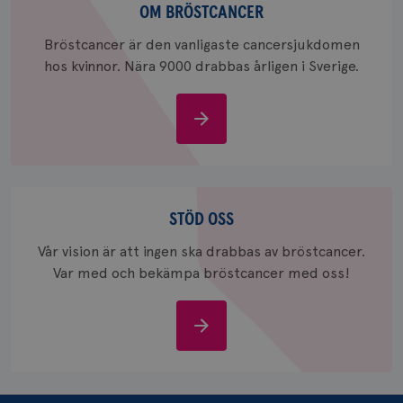
bröstcancer
OM BRÖSTCANCER
_ga_W8VXKBRK9Y
.brostcancerforbundet.se
1 år 1
Denna c
månad
Google A
ar_debug
.pinterest.com
1 år
Bröstcancer är den vanligaste cancersjukdomen
bevara s
hos kvinnor. Nära 9000 drabbas årligen i Sverige.
_gid
1 dag
Denna co
Google LLC
Google A
.brostcancerforbundet.se
och uppd
värde fö
Om
och anvä
bröstcancer
och spår
IDE
1 år
Google LLC
.doubleclick.net
Stöd
oss
STÖD OSS
Vår vision är att ingen ska drabbas av bröstcancer.
Var med och bekämpa bröstcancer med oss!
_gcl_au
3
Google LLC
Stöd
månad
.brostcancerforbundet.se
oss