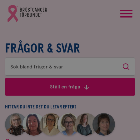
startsida
Gå
till
Bröstcancerförbundets
startsida
FRÅGOR & SVAR
Sök
Sök
bland
frågor
Ställ en fråga
&
svar
HITTAR DU INTE DET DU LETAR EFTER?
|
|
|
|
|
|
Aina
Anne
Fredrika
Jeanette
Maria
Yvette
Johnsson
Andersson
Killander
Bäcklund
Edegran
Andersson