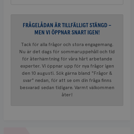
VISITOR_PRIVACY_METADATA
5
YouTube
_gat_UA-1577937-
.brostcancerforbundet.se
1
Detta är
månad
.youtube.com
37
minut
cookie s
4 veck
Google A
mönster
innehåll
FRÅGELÅDAN ÄR TILLFÄLLIGT STÄNGD –
identite
MEN VI ÖPPNAR SNART IGEN!
eller we
sig till.
_gat-ka
Tack för alla frågor och stora engagemang.
att beg
som regi
Nu är det dags för sommaruppehåll och tid
webbpla
trafikvo
för återhämtning för våra hårt arbetande
experter. Vi öppnar upp för nya frågor igen
_ga
1 år 1
Detta c
Google LLC
månad
associe
.brostcancerforbundet.se
__Secure-ROLLOUT_TOKEN
.youtube.com
5
den 10 augusti. Sök gärna bland "Frågor &
Universal
månad
en vikti
svar" nedan, för att se om din fråga finns
4 veck
Googles
besvarad sedan tidigare. Varmt välkommen
analystj
VISITOR_INFO1_LIVE
5
Google LLC
används 
månad
.youtube.com
åter!
unika a
4 veck
tilldela
generer
klientid
i varje 
webbpla
att berä
session
för
Om
webbpla