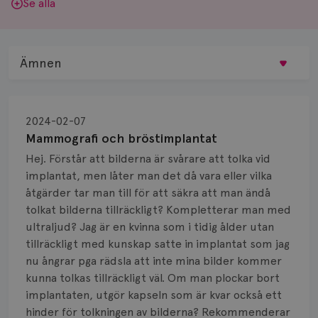
Se alla
Ämnen
Behandling
2024-02-07
Biopsi
Mammografi och bröstimplantat
Hej. Förstår att bilderna är svårare att tolka vid
Biverkningar
implantat, men låter man det då vara eller vilka
åtgärder tar man till för att säkra att man ändå
Bröstvårta
tolkat bilderna tillräckligt? Kompletterar man med
Knöl
ultraljud? Jag är en kvinna som i tidig ålder utan
tillräckligt med kunskap satte in implantat som jag
Läkemedel
nu ångrar pga rädsla att inte mina bilder kommer
kunna tolkas tillräckligt väl. Om man plockar bort
Typ av bröstcancer
implantaten, utgör kapseln som är kvar också ett
hinder för tolkningen av bilderna? Rekommenderar