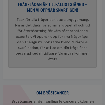
en vikti
4 veck
FRÅGELÅDAN ÄR TILLFÄLLIGT STÄNGD –
Googles
analystj
VISITOR_INFO1_LIVE
5
Google LLC
MEN VI ÖPPNAR SNART IGEN!
används 
månad
.youtube.com
unika a
4 veck
tilldela
Tack för alla frågor och stora engagemang.
generer
klientid
Nu är det dags för sommaruppehåll och tid
i varje 
för återhämtning för våra hårt arbetande
webbpla
att berä
experter. Vi öppnar upp för nya frågor igen
session
för
den 17 augusti. Sök gärna bland "Frågor &
webbpla
svar" nedan, för att se om din fråga finns
_ga_W8VXKBRK9Y
.brostcancerforbundet.se
1 år 1
Denna c
besvarad sedan tidigare. Varmt välkommen
månad
Google A
ar_debug
.pinterest.com
1 år
bevara s
åter!
_gid
1 dag
Denna co
Google LLC
Google A
.brostcancerforbundet.se
och uppd
värde fö
och anvä
och spår
Om
IDE
1 år
Google LLC
.doubleclick.net
bröstcancer
OM BRÖSTCANCER
Bröstcancer är den vanligaste cancersjukdomen