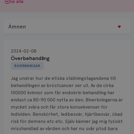
Se alla
Ämnen
Behandling
2024-02-08
Biopsi
Överbehandling
BIVERKNINGAR
Biverkningar
Jag undrar hur de etiska ställningstagandena till
Bröstvårta
behandlingen av bröstcancer ser ut. Av de cirka
100000 kvinnor som får endokrin behandling har
Knöl
endast ca 80-90 000 nytta av den. Biverkningarna är
mycket svåra och får stora konsekvenser för
Läkemedel
individen. Benskörhet, ledbesvär, hjärtbesvär, ökad
Typ av bröstcancer
risk för demens etc etc. Själv känner jag mig fysiskt
misshandlad av vården och har nu svår ptsd bara