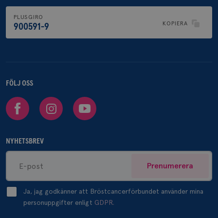
PLUSGIRO
KOPIERA
900591-9
FÖLJ OSS
Facebook
Instagram
Youtube
NYHETSBREV
Prenumerera
Ja, jag godkänner att Bröstcancerförbundet använder mina
personuppgifter enligt
GDPR.