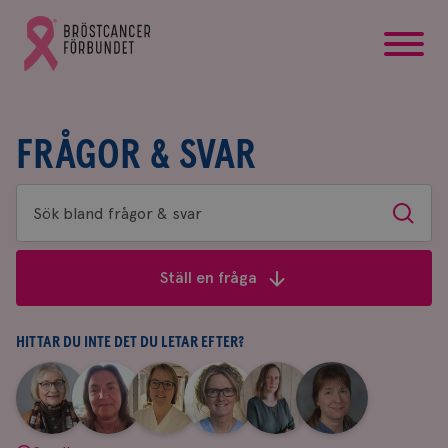
startsida
Gå
till
Bröstcancerförbundets
startsida
FRÅGOR & SVAR
Sök
Sök
bland
frågor
Ställ en fråga
&
svar
HITTAR DU INTE DET DU LETAR EFTER?
|
|
|
|
|
|
Aina
Anne
Fredrika
Jeanette
Maria
Yvette
Johnsson
Andersson
Killander
Bäcklund
Edegran
Andersson