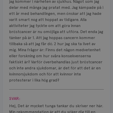
Smärta
jag kommer i närheten av sjukhus. Något som jag
delar med många jag pratat med. Jag kämpade på i
Prognos
ett år med behandlingen, men önskar att jag hade
varit smart nog att hoppat av tidigare. Alla
Risker
aktiviteter jag tyckte om att göra innan
bröstcancer är nu omöjliga att utföra. Det enda jag
Spridd bröstcancer
tänker på är 1. Att jag hoppas cancern kommer
tillbaka så att jag får dö. 2 hur jag ska ta livet av
Strålning
mig. Mina frågor är: Finns det någon medvetenhet
Vätska
eller forskning om hur svåra konsekvenserna
faktiskt är? Varför överbehandlas just bröstcancer
och inte andra sjukdomar, är det för att det är en
kvinnorsjukdom och för att kvinnor inte
protesterar i lika hög grad?
Visa svar
SVAR:
Hej, Det är mycket tunga tankar du skriver ner här.
Min rekommendation är att du söker dig till en