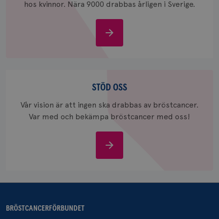
hos kvinnor. Nära 9000 drabbas årligen i Sverige.
Om
bröstcancer
_gcl_au
3
Google LLC
månad
.brostcancerforbundet.se
Stöd
oss
STÖD OSS
Vår vision är att ingen ska drabbas av bröstcancer.
Var med och bekämpa bröstcancer med oss!
_pin_unauth
1 år
Pinterest Inc.
.brostcancerforbundet.se
Stöd
oss
BRÖSTCANCERFÖRBUNDET