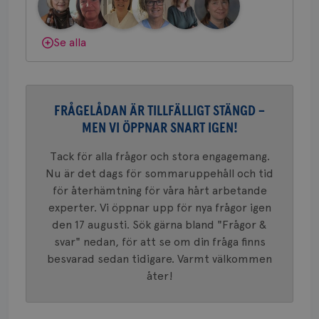
länkar i
gemenskap och goda råd.
Bli medlem
konverte
webbpla
VISITOR_PRIVACY_METADATA
5
YouTube
Dölj svar
Se alla
_gat_UA-1577937-
.brostcancerforbundet.se
1
Detta är
månad
.youtube.com
37
minut
cookie s
4 veck
Google A
mönster
innehåll
identite
eller we
FRÅGELÅDAN ÄR TILLFÄLLIGT STÄNGD –
sig till.
_gat-ka
MEN VI ÖPPNAR SNART IGEN!
att beg
som regi
webbpla
Tack för alla frågor och stora engagemang.
trafikvo
Nu är det dags för sommaruppehåll och tid
_ga
1 år 1
Detta c
Google LLC
för återhämtning för våra hårt arbetande
månad
associe
.brostcancerforbundet.se
__Secure-ROLLOUT_TOKEN
.youtube.com
5
Universal
månad
experter. Vi öppnar upp för nya frågor igen
en vikti
4 veck
Googles
den 17 augusti. Sök gärna bland "Frågor &
analystj
VISITOR_INFO1_LIVE
5
Google LLC
svar" nedan, för att se om din fråga finns
används 
månad
.youtube.com
unika a
4 veck
besvarad sedan tidigare. Varmt välkommen
tilldela
generer
åter!
klientid
i varje 
webbpla
att berä