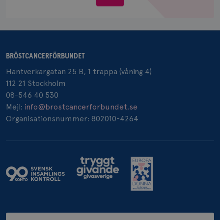
oss
_pin_unauth
1 år
Pinterest Inc.
BRÖSTCANCERFÖRBUNDET
.brostcancerforbundet.se
Hantverkargatan 25 B, 1 trappa (våning 4)
112 21 Stockholm
08-546 40 530
Mejl:
info@brostcancerforbundet.se
Organisationsnummer: 802010-4264