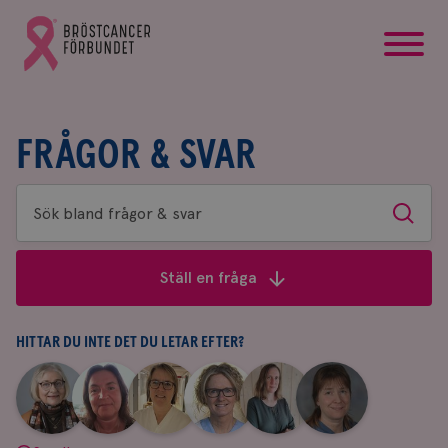
startsida
Gå
till
Bröstcancerförbundets
startsida
FRÅGOR & SVAR
Sök
Sök
bland
frågor
Ställ en fråga
&
svar
HITTAR DU INTE DET DU LETAR EFTER?
|
|
|
|
|
|
Aina
Anne
Fredrika
Jeanette
Maria
Yvette
Johnsson
Andersson
Killander
Bäcklund
Edegran
Andersson