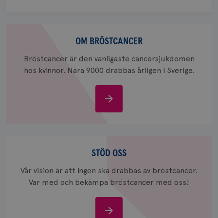
session
för
webbpla
Om
_ga_W8VXKBRK9Y
.brostcancerforbundet.se
1 år 1
Denna c
månad
Google A
ar_debug
.pinterest.com
1 år
bröstcancer
OM BRÖSTCANCER
bevara s
Bröstcancer är den vanligaste cancersjukdomen
_gid
1 dag
Denna co
Google LLC
Google A
.brostcancerforbundet.se
hos kvinnor. Nära 9000 drabbas årligen i Sverige.
och uppd
värde fö
och anvä
och spår
Om
IDE
1 år
Google LLC
bröstcancer
.doubleclick.net
Stöd
oss
STÖD OSS
Vår vision är att ingen ska drabbas av bröstcancer.
Var med och bekämpa bröstcancer med oss!
_gcl_au
3
Google LLC
månad
.brostcancerforbundet.se
Stöd