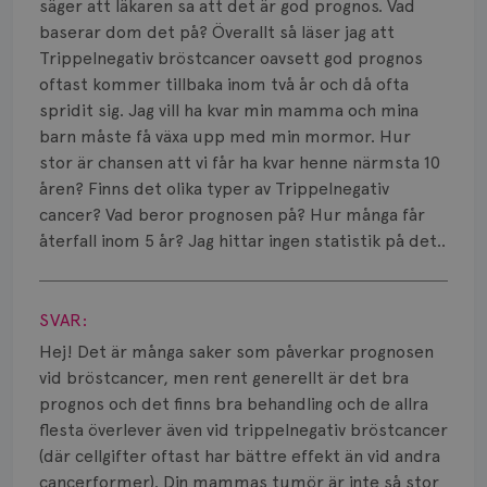
Smärta
säger att läkaren sa att det är god prognos. Vad
baserar dom det på? Överallt så läser jag att
Prognos
Trippelnegativ bröstcancer oavsett god prognos
oftast kommer tillbaka inom två år och då ofta
Risker
spridit sig. Jag vill ha kvar min mamma och mina
barn måste få växa upp med min mormor. Hur
Spridd bröstcancer
stor är chansen att vi får ha kvar henne närmsta 10
åren? Finns det olika typer av Trippelnegativ
Strålning
cancer? Vad beror prognosen på? Hur många får
Vätska
återfall inom 5 år? Jag hittar ingen statistik på det..
Visa svar
SVAR:
Hej! Det är många saker som påverkar prognosen
vid bröstcancer, men rent generellt är det bra
prognos och det finns bra behandling och de allra
flesta överlever även vid trippelnegativ bröstcancer
(där cellgifter oftast har bättre effekt än vid andra
cancerformer). Din mammas tumör är inte så stor