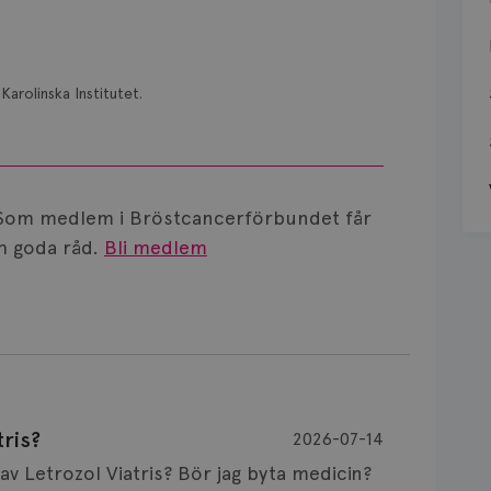
Karolinska Institutet.
Som medlem i Bröstcancerförbundet får
 goda råd.
Bli medlem
ris?
2026-07-14
Är det vanligt att minnet påverkas av Letrozol Viatris? Bör jag byta medicin?