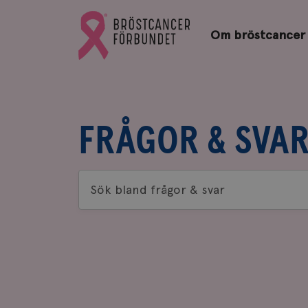
Bröstcancerförbundets
Gå
startsida
Om bröstcancer
till
Bröstcancerförbundets
startsida
FRÅGOR & SVA
Sök
bland
frågor
&
svar