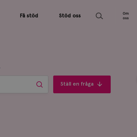
Sök
Om
Få stöd
Stöd oss
oss
R
Ställ en fråga
Sök