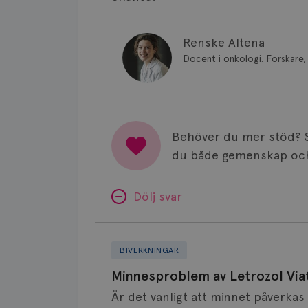
Renske Altena
Docent i onkologi. Forskare, 
Behöver du mer stöd? 
du både gemenskap och
Dölj svar
Minnesproblem
av
BIVERKNINGAR
Letrozol
Minnesproblem av Letrozol Viat
Viatris?