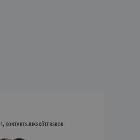
lick och utför
ren använder
am som
n han besökte
lick och utför
ren använder
am som
n han besökte
ifierar och känner
tad reklam.
RE, KONTAKTSJUKSKÖTERSKOR