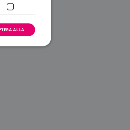
PTERA ALLA
bbplatsen kan inte
ändare.
n är utformad för
av
m-tjänsten för att
 cookie. Det är
banner fungerar