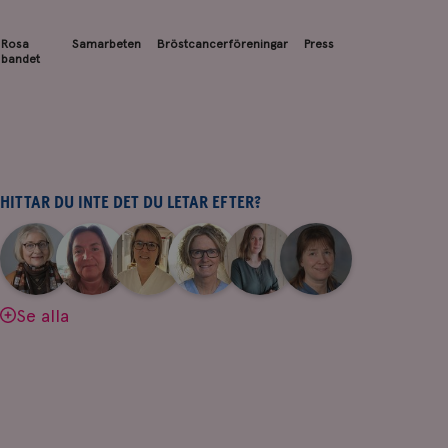
Rosa
Samarbeten
Bröstcancerföreningar
Press
bandet
HITTAR DU INTE DET DU LETAR EFTER?
|
|
|
|
|
|
Aina
Anne
Fredrika
Jeanette
Maria
Yvette
Johnsson
Andersson
Killander
Bäcklund
Edegran
Andersson
Se alla