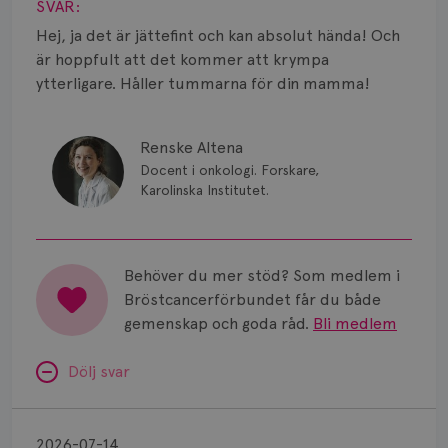
Smärta
SVAR:
Hej, ja det är jättefint och kan absolut hända! Och
Prognos
är hoppfult att det kommer att krympa
ytterligare. Håller tummarna för din mamma!
Risker
Spridd bröstcancer
Renske Altena
Docent i onkologi. Forskare,
Strålning
Karolinska Institutet.
Vätska
Behöver du mer stöd? Som medlem i
Bröstcancerförbundet får du både
gemenskap och goda råd.
Bli medlem
Dölj svar
Minnesproblem
av
2026-07-14