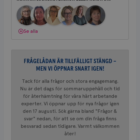
bes
Bröstcancerförbundet får du både
nöd
Scr
Google
gemenskap och goda råd.
Bli medlem
fun
Privacy Policy
Dölj svar
Se alla
Namn
Leverantör
/
Domän
Utgång
Beskriv
c_rid
.brostcancerforbundet.se
1 dag
Denna c
FRÅGELÅDAN ÄR TILLFÄLLIGT STÄNGD –
Namn
Leverantör
/
Domän
Utgån
att mäta
MEN VI ÖPPNAR SNART IGEN!
postutsk
YSC
Sessi
Google LLC
om mott
.youtube.com
länkar i
Tack för alla frågor och stora engagemang.
konverte
webbpla
Nu är det dags för sommaruppehåll och tid
VISITOR_PRIVACY_METADATA
5
YouTube
_gat_UA-1577937-
.brostcancerforbundet.se
1
Detta är
för återhämtning för våra hårt arbetande
månad
.youtube.com
37
minut
cookie s
4 veck
experter. Vi öppnar upp för nya frågor igen
Google A
mönster
den 17 augusti. Sök gärna bland "Frågor &
innehåll
identite
svar" nedan, för att se om din fråga finns
eller we
besvarad sedan tidigare. Varmt välkommen
sig till.
_gat-ka
åter!
att beg
som regi