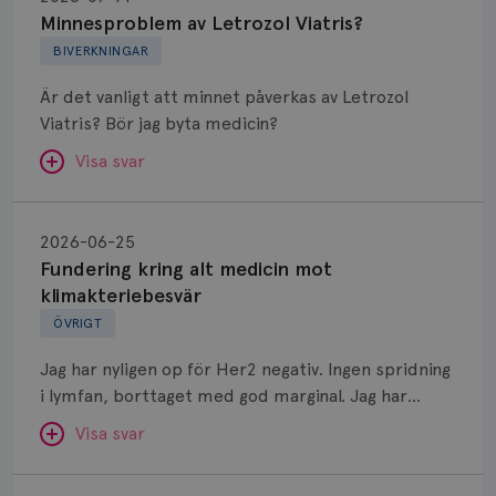
Letrozol
Minnesproblem av Letrozol Viatris?
Viatris?
BIVERKNINGAR
Är det vanligt att minnet påverkas av Letrozol
Viatris? Bör jag byta medicin?
Visa svar
Fundering
kring
SVAR:
2026-06-25
alt
Fundering kring alt medicin mot
Hej. Oavsett vilken hormonsänkande behandling
medicin
klimakteriebesvär
(men även cytostatika) man får så kan en del
mot
ÖVRIGT
uppleva negativ påverkan på minnet. Prata din
klimakteriebesvär
läkare och hör om ni kanske kan byta till annat
Jag har nyligen op för Her2 negativ. Ingen spridning
märke eller annan aromatashämmare. Det kan ofta
i lymfan, borttaget med god marginal. Jag har
vara bra att ha en paus först, för att se att
genomgått en 5 dagars strålning och är färdig
besvären blir bättre, men bäst är att prata med
Visa svar
behandlad. Efter att jag nu slutat med östrogen-
sin vårdgivare som har all information om din
lenzetto, har klimakteriebesvären kommit med
Östrogen
bröstcancer som du haft.