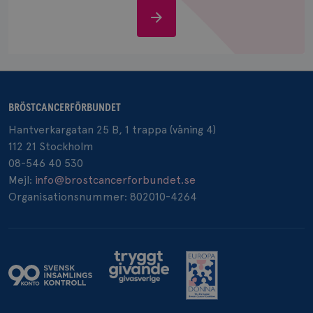
IDE
1 år
Google LLC
Stöd
.doubleclick.net
oss
BRÖSTCANCERFÖRBUNDET
Hantverkargatan 25 B, 1 trappa (våning 4)
_gcl_au
3
Google LLC
månad
.brostcancerforbundet.se
112 21 Stockholm
08-546 40 530
Mejl:
info@brostcancerforbundet.se
Organisationsnummer: 802010-4264
_pin_unauth
1 år
Pinterest Inc.
.brostcancerforbundet.se