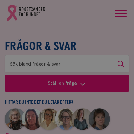
startsida
Gå
till
Bröstcancerförbundets
startsida
FRÅGOR & SVAR
Sök
Sök
bland
frågor
Ställ en fråga
&
svar
HITTAR DU INTE DET DU LETAR EFTER?
|
|
|
|
|
|
Aina
Anne
Fredrika
Jeanette
Maria
Yvette
Johnsson
Andersson
Killander
Bäcklund
Edegran
Andersson