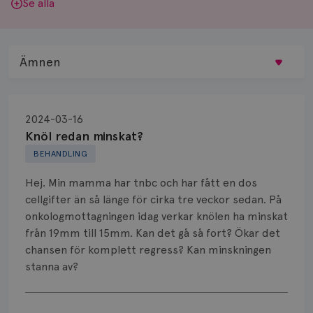
Se alla
Ämnen
Behandling
2024-03-16
Biopsi
Knöl redan minskat?
BEHANDLING
Biverkningar
Hej. Min mamma har tnbc och har fått en dos
Bröstvårta
cellgifter än så länge för cirka tre veckor sedan. På
onkologmottagningen idag verkar knölen ha minskat
Knöl
från 19mm till 15mm. Kan det gå så fort? Ökar det
chansen för komplett regress? Kan minskningen
Läkemedel
stanna av?
Typ av bröstcancer
Visa svar