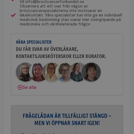
till info@brostcancerforbundet.se
Dölj svar
typ
Observera att ett svar från någon av
på 
bröstcancerspecialisterna inte motsvarar en
läkarkontakt. Våra specialister kan inte ge en individuell
CookieScriptConsent
4 veckor
Den
CookieScript
Yvette Andersson
medicinsk bedömning utan svarar mer övergripande på
2 dagar
Coo
.brostcancerforbundet.se
medicinska och vårdrelaterade frågor.
tjä
ÖVERLÄKARE OCH BRÖSTKIRURG
ihå
Yvette Andersson är överläkare
bes
och bröstkirurg vid Västmanlands
nöd
Scr
Google
VÅRA SPECIALISTER
sjukhus i Västerås.
fun
Privacy Policy
DU FÅR SVAR AV ÖVERLÄKARE,
KONTAKTSJUKSKÖTERSKOR ELLER KURATOR.
Behöver du mer stöd? Som medlem i
Bröstcancerförbundet får du både
gemenskap och goda råd.
Bli medlem
Namn
Leverantör
/
Domän
Utgång
Beskriv
Dölj svar
c_rid
.brostcancerforbundet.se
1 dag
Denna c
Se alla
Namn
Leverantör
/
Domän
Utgån
att mäta
postutsk
YSC
Sessi
Google LLC
om mott
.youtube.com
länkar i
konverte
webbpla
FRÅGELÅDAN ÄR TILLFÄLLIGT STÄNGD –
VISITOR_PRIVACY_METADATA
5
YouTube
_gat_UA-1577937-
.brostcancerforbundet.se
1
Detta är
månad
.youtube.com
MEN VI ÖPPNAR SNART IGEN!
37
minut
cookie s
4 veck
Google A
mönster