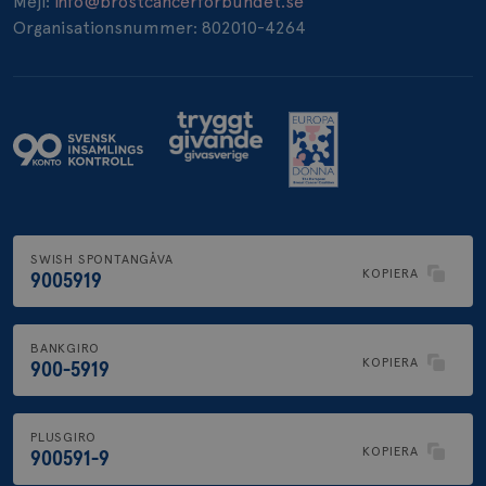
Mejl:
info@brostcancerforbundet.se
_pin_unauth
1 år
Pinterest Inc.
.brostcancerforbundet.se
Organisationsnummer: 802010-4264
SWISH SPONTANGÅVA
KOPIERA
9005919
BANKGIRO
KOPIERA
900-5919
PLUSGIRO
KOPIERA
900591-9