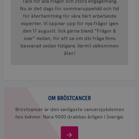
Tack för alla frågor och stora engagemang.
innehåll
identite
Nu är det dags för sommaruppehåll och tid
eller we
för återhämtning för våra hårt arbetande
sig till.
_gat-ka
experter. Vi öppnar upp för nya frågor igen
att beg
som regi
den 17 augusti. Sök gärna bland "Frågor &
webbpla
trafikvo
svar" nedan, för att se om din fråga finns
besvarad sedan tidigare. Varmt välkommen
_ga
1 år 1
Detta c
Google LLC
månad
associe
.brostcancerforbundet.se
__Secure-ROLLOUT_TOKEN
.youtube.com
5
åter!
Universal
månad
en vikti
4 veck
Googles
analystj
VISITOR_INFO1_LIVE
5
Google LLC
används 
månad
.youtube.com
unika a
4 veck
tilldela
generer
klientid
Om
i varje 
bröstcancer
OM BRÖSTCANCER
webbpla
att berä
session
Bröstcancer är den vanligaste cancersjukdomen
för
webbpla
hos kvinnor. Nära 9000 drabbas årligen i Sverige.
_ga_W8VXKBRK9Y
.brostcancerforbundet.se
1 år 1
Denna c
månad
Google A
ar_debug
.pinterest.com
1 år
bevara s
Om