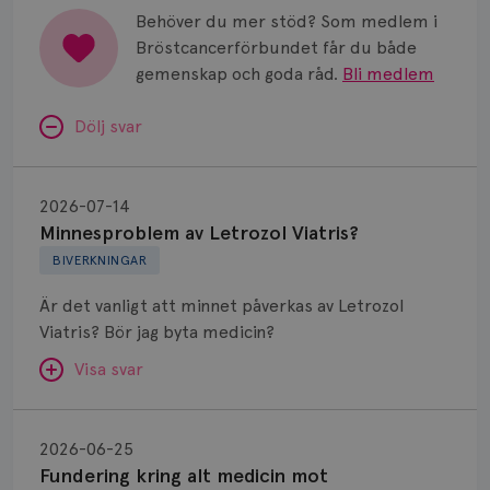
Behöver du mer stöd? Som medlem i
Bröstcancerförbundet får du både
gemenskap och goda råd.
Bli medlem
Dölj svar
Minnesproblem
av
2026-07-14
Letrozol
Minnesproblem av Letrozol Viatris?
Viatris?
BIVERKNINGAR
Är det vanligt att minnet påverkas av Letrozol
Viatris? Bör jag byta medicin?
Visa svar
Fundering
kring
SVAR:
2026-06-25
alt
Fundering kring alt medicin mot
Hej. Oavsett vilken hormonsänkande behandling