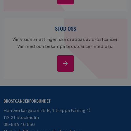
bröstcancer
_gid
1 dag
Denna co
Google LLC
Google A
.brostcancerforbundet.se
och uppd
värde fö
och anvä
Stöd
och spår
oss
STÖD OSS
IDE
1 år
Google LLC
.doubleclick.net
Vår vision är att ingen ska drabbas av bröstcancer.
Var med och bekämpa bröstcancer med oss!
Stöd
oss
_gcl_au
3
Google LLC
månad
.brostcancerforbundet.se
BRÖSTCANCERFÖRBUNDET
Hantverkargatan 25 B, 1 trappa (våning 4)
112 21 Stockholm
08-546 40 530