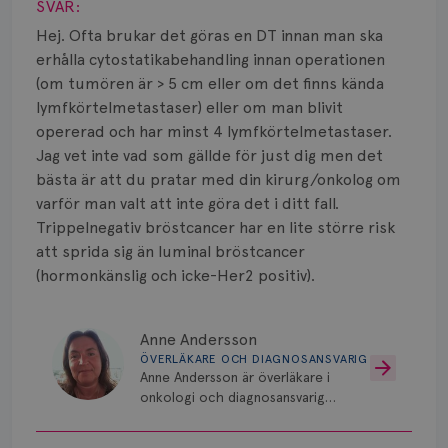
Smärta
SVAR:
Hej. Ofta brukar det göras en DT innan man ska
Prognos
erhålla cytostatikabehandling innan operationen
(om tumören är > 5 cm eller om det finns kända
Risker
lymfkörtelmetastaser) eller om man blivit
opererad och har minst 4 lymfkörtelmetastaser.
Spridd bröstcancer
Jag vet inte vad som gällde för just dig men det
Strålning
bästa är att du pratar med din kirurg/onkolog om
varför man valt att inte göra det i ditt fall.
Vätska
Trippelnegativ bröstcancer har en lite större risk
att sprida sig än luminal bröstcancer
(hormonkänslig och icke-Her2 positiv).
Anne Andersson
ÖVERLÄKARE OCH DIAGNOSANSVARIG
Anne Andersson är överläkare i
onkologi och diagnosansvarig
för bröstcancer vid Norrlands
Universitetssjukhus i Umeå.