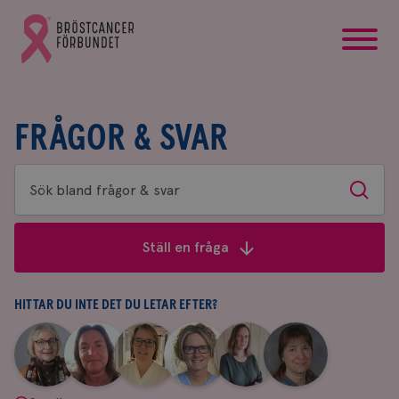
startsida
Gå
till
Bröstcancerförbundets
startsida
FRÅGOR & SVAR
Sök
Sök
bland
frågor
Ställ en fråga
&
svar
HITTAR DU INTE DET DU LETAR EFTER?
|
|
|
|
|
|
Aina
Anne
Fredrika
Jeanette
Maria
Yvette
Johnsson
Andersson
Killander
Bäcklund
Edegran
Andersson