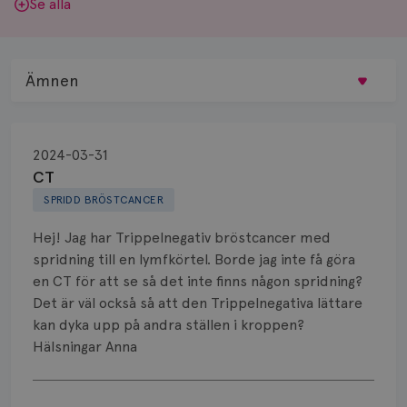
Se alla
Ämnen
Behandling
2024-03-31
Biopsi
CT
SPRIDD BRÖSTCANCER
Biverkningar
Hej! Jag har Trippelnegativ bröstcancer med
Bröstvårta
spridning till en lymfkörtel. Borde jag inte få göra
en CT för att se så det inte finns någon spridning?
Knöl
Det är väl också så att den Trippelnegativa lättare
kan dyka upp på andra ställen i kroppen?
Läkemedel
Hälsningar Anna
Typ av bröstcancer
Visa svar