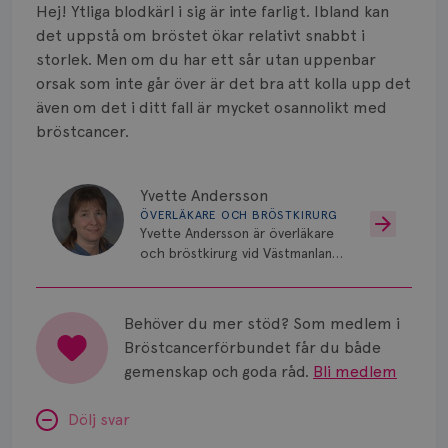
Smärta
Hej! Ytliga blodkärl i sig är inte farligt. Ibland kan
det uppstå om bröstet ökar relativt snabbt i
Prognos
storlek. Men om du har ett sår utan uppenbar
orsak som inte går över är det bra att kolla upp det
Risker
även om det i ditt fall är mycket osannolikt med
bröstcancer.
Spridd bröstcancer
Strålning
Yvette Andersson
ÖVERLÄKARE OCH BRÖSTKIRURG
Vätska
Yvette Andersson är överläkare
och bröstkirurg vid Västmanlands
sjukhus i Västerås.
Behöver du mer stöd? Som medlem i
Bröstcancerförbundet får du både
gemenskap och goda råd.
Bli medlem
Dölj svar