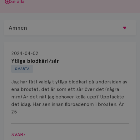
Se alla
Ämnen
Behandling
2024-04-02
Biopsi
Ytliga blodkärl/sår
SMÄRTA
Biverkningar
Jag har fått väldigt ytliga blodkärl på undersidan av
Bröstvårta
ena bröstet, det är som ett sår över det (några
mm) Är det nåt jag behöver kolla upp? Upptäckte
Knöl
det idag. Har sen innan fibroadenom i brösten. Är
25
Läkemedel
Visa svar
Typ av bröstcancer
SVAR: