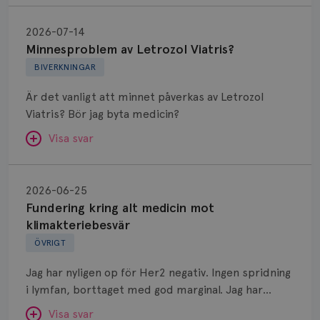
Minnesproblem
av
2026-07-14
Letrozol
Minnesproblem av Letrozol Viatris?
Viatris?
BIVERKNINGAR
Är det vanligt att minnet påverkas av Letrozol
Viatris? Bör jag byta medicin?
Visa svar
Fundering
kring
SVAR:
2026-06-25
alt
Fundering kring alt medicin mot
Hej. Oavsett vilken hormonsänkande behandling
medicin
klimakteriebesvär
(men även cytostatika) man får så kan en del
mot
ÖVRIGT
uppleva negativ påverkan på minnet. Prata din
klimakteriebesvär
läkare och hör om ni kanske kan byta till annat
Jag har nyligen op för Her2 negativ. Ingen spridning
märke eller annan aromatashämmare. Det kan ofta
i lymfan, borttaget med god marginal. Jag har
vara bra att ha en paus först, för att se att
genomgått en 5 dagars strålning och är färdig
besvären blir bättre, men bäst är att prata med
Visa svar