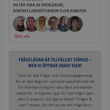
tjä
DU FÅR SVAR AV ÖVERLÄKARE,
ihå
bes
KONTAKTSJUKSKÖTERSKOR ELLER KURATOR.
Behöver du mer stöd? Som medlem i
nöd
Scr
Google
Bröstcancerförbundet får du både
fun
Privacy Policy
gemenskap och goda råd.
Bli medlem
Dölj svar
Se alla
Namn
Leverantör
/
Domän
Utgång
Beskriv
c_rid
.brostcancerforbundet.se
1 dag
Denna c
Namn
Leverantör
/
Domän
Utgån
att mäta
FRÅGELÅDAN ÄR TILLFÄLLIGT STÄNGD –
postutsk
YSC
Sessi
Google LLC
om mott
.youtube.com
MEN VI ÖPPNAR SNART IGEN!
länkar i
konverte
webbpla
Tack för alla frågor och stora engagemang.
VISITOR_PRIVACY_METADATA
5
YouTube
_gat_UA-1577937-
.brostcancerforbundet.se
1
Detta är
Nu är det dags för sommaruppehåll och tid
månad
.youtube.com
37
minut
cookie s
4 veck
för återhämtning för våra hårt arbetande
Google A
mönster
experter. Vi öppnar upp för nya frågor igen
innehåll
identite
den 17 augusti. Sök gärna bland "Frågor &
eller we
svar" nedan, för att se om din fråga finns
sig till.
_gat-ka