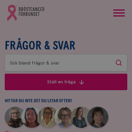
startsida
Gå
till
Bröstcancerförbundets
startsida
FRÅGOR & SVAR
Sök
Sök
bland
frågor
Ställ en fråga
&
svar
HITTAR DU INTE DET DU LETAR EFTER?
|
|
|
|
|
|
Aina
Anne
Fredrika
Jeanette
Maria
Yvette
Johnsson
Andersson
Killander
Bäcklund
Edegran
Andersson