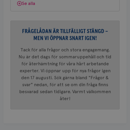
Dölj svar
webbpla
Se alla
VISITOR_PRIVACY_METADATA
5
YouTube
_gat_UA-1577937-
.brostcancerforbundet.se
1
Detta är
månad
.youtube.com
37
minut
cookie s
4 veck
Google A
mönster
innehåll
FRÅGELÅDAN ÄR TILLFÄLLIGT STÄNGD –
identite
eller we
MEN VI ÖPPNAR SNART IGEN!
sig till.
_gat-ka
att beg
Tack för alla frågor och stora engagemang.
som regi
webbpla
Nu är det dags för sommaruppehåll och tid
trafikvo
för återhämtning för våra hårt arbetande
_ga
1 år 1
Detta c
Google LLC
experter. Vi öppnar upp för nya frågor igen
månad
associe
.brostcancerforbundet.se
__Secure-ROLLOUT_TOKEN
.youtube.com
5
Universal
månad
den 17 augusti. Sök gärna bland "Frågor &
en vikti
4 veck
Googles
svar" nedan, för att se om din fråga finns
analystj
VISITOR_INFO1_LIVE
5
Google LLC
besvarad sedan tidigare. Varmt välkommen
används 
månad
.youtube.com
unika a
4 veck
åter!
tilldela
generer
klientid
i varje 
webbpla
att berä
session
för