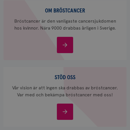
webbpla
Om
bröstcancer
OM BRÖSTCANCER
_ga_W8VXKBRK9Y
.brostcancerforbundet.se
1 år 1
Denna c
månad
Google A
ar_debug
.pinterest.com
1 år
bevara s
Bröstcancer är den vanligaste cancersjukdomen
hos kvinnor. Nära 9000 drabbas årligen i Sverige.
_gid
1 dag
Denna co
Google LLC
Google A
.brostcancerforbundet.se
och uppd
värde fö
och anvä
Om
och spår
bröstcancer
IDE
1 år
Google LLC
.doubleclick.net
Stöd
oss
STÖD OSS
Vår vision är att ingen ska drabbas av bröstcancer.
Var med och bekämpa bröstcancer med oss!
_gcl_au
3
Google LLC
månad
Stöd
.brostcancerforbundet.se
oss