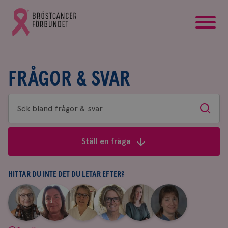
startsida
Gå
till
Bröstcancerförbundets
startsida
FRÅGOR & SVAR
Sök
Sök
bland
frågor
Ställ en fråga
&
svar
HITTAR DU INTE DET DU LETAR EFTER?
|
|
|
|
|
|
Aina
Anne
Fredrika
Jeanette
Maria
Yvette
Johnsson
Andersson
Killander
Bäcklund
Edegran
Andersson