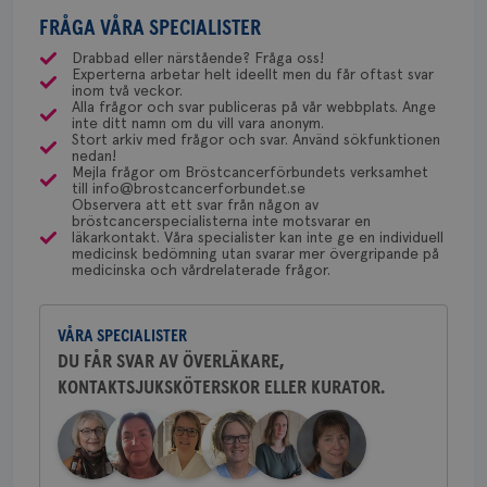
Bröstcancerförbundet får du både
direkt nära släktning med cancer. All hjälp
csrftoken
brostcancerforbundet.se
11
Den
mammografiavdelningen inom
med ett speciellt blodprov. Det ser lite olika ut på
månader
til
FRÅGA VÅRA SPECIALISTER
gemenskap och goda råd.
Bli medlem
uppskattas!
NU-sjukvården i Uddevalla.
4 veckor
web
olika ställen hur rutinerna ser ut, men ofta är det
för
Drabbad eller närstående? Fråga oss!
utf
Experterna arbetar helt ideellt men du får oftast svar
via Klinisk Genetik (på universitetssjukhus) som
Dölj svar
Behöver du mer stöd? Som medlem i
en 
inom två veckor.
typ
dessa prover beställs. Om du vill undersöka detta
Alla frågor och svar publiceras på vår webbplats. Ange
Bröstcancerförbundet får du både
på 
inte ditt namn om du vill vara anonym.
kan du börja med att söka hjälp på vårdcentralen,
gemenskap och goda råd.
Bli medlem
Stort arkiv med frågor och svar. Använd sökfunktionen
CookieScriptConsent
4 veckor
Den
CookieScript
som kan skriva remiss till den klinik som är ansvarig
nedan!
2 dagar
Coo
.brostcancerforbundet.se
Mejla frågor om Bröstcancerförbundets verksamhet
tjä
för detta i din region.
till info@brostcancerforbundet.se
Dölj svar
ihå
Observera att ett svar från någon av
bes
bröstcancerspecialisterna inte motsvarar en
nöd
läkarkontakt. Våra specialister kan inte ge en individuell
Scr
Google
Yvette Andersson
medicinsk bedömning utan svarar mer övergripande på
fun
Privacy Policy
medicinska och vårdrelaterade frågor.
ÖVERLÄKARE OCH BRÖSTKIRURG
Yvette Andersson är överläkare
och bröstkirurg vid Västmanlands
VÅRA SPECIALISTER
sjukhus i Västerås.
DU FÅR SVAR AV ÖVERLÄKARE,
Namn
Leverantör
/
Domän
Utgång
Beskriv
KONTAKTSJUKSKÖTERSKOR ELLER KURATOR.
Behöver du mer stöd? Som medlem i
c_rid
.brostcancerforbundet.se
1 dag
Denna c
Namn
Leverantör
/
Domän
Utgån
Bröstcancerförbundet får du både
att mäta
postutsk
YSC
Sessi
Google LLC
gemenskap och goda råd.
Bli medlem
om mott
.youtube.com
länkar i
konverte