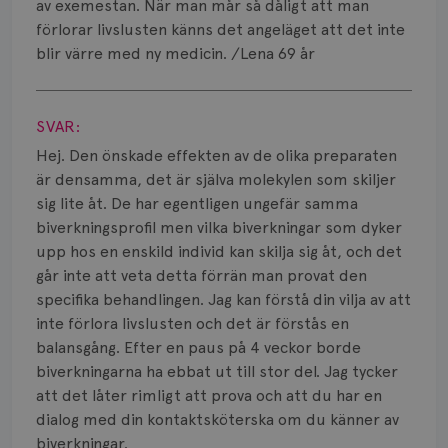
Smärta
av exemestan. När man mår så dåligt att man
förlorar livslusten känns det angeläget att det inte
Prognos
blir värre med ny medicin. /Lena 69 år
Visa svar
Risker
SVAR:
Spridd bröstcancer
Hej. Den önskade effekten av de olika preparaten
Strålning
är densamma, det är själva molekylen som skiljer
sig lite åt. De har egentligen ungefär samma
Vätska
biverkningsprofil men vilka biverkningar som dyker
upp hos en enskild individ kan skilja sig åt, och det
går inte att veta detta förrän man provat den
specifika behandlingen. Jag kan förstå din vilja av att
inte förlora livslusten och det är förstås en
balansgång. Efter en paus på 4 veckor borde
biverkningarna ha ebbat ut till stor del. Jag tycker
att det låter rimligt att prova och att du har en
dialog med din kontaktsköterska om du känner av
biverkningar.