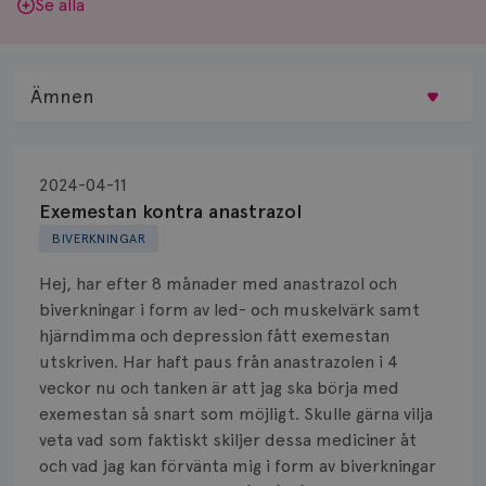
Se alla
Ämnen
Behandling
2024-04-11
Biopsi
Exemestan kontra anastrazol
BIVERKNINGAR
Biverkningar
Hej, har efter 8 månader med anastrazol och
Bröstvårta
biverkningar i form av led- och muskelvärk samt
hjärndimma och depression fått exemestan
Knöl
utskriven. Har haft paus från anastrazolen i 4
veckor nu och tanken är att jag ska börja med
Läkemedel
exemestan så snart som möjligt. Skulle gärna vilja
Typ av bröstcancer
veta vad som faktiskt skiljer dessa mediciner åt
och vad jag kan förvänta mig i form av biverkningar