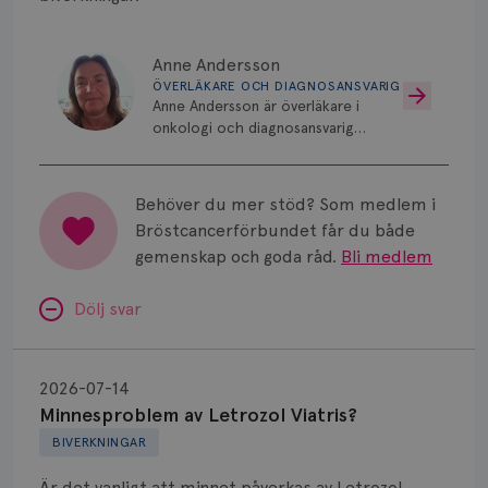
Anne Andersson
ÖVERLÄKARE OCH DIAGNOSANSVARIG
Anne Andersson är överläkare i
onkologi och diagnosansvarig
för bröstcancer vid Norrlands
Universitetssjukhus i Umeå.
Behöver du mer stöd? Som medlem i
Bröstcancerförbundet får du både
gemenskap och goda råd.
Bli medlem
Dölj svar
Minnesproblem
av
2026-07-14
Letrozol
Minnesproblem av Letrozol Viatris?
Viatris?
BIVERKNINGAR
Är det vanligt att minnet påverkas av Letrozol