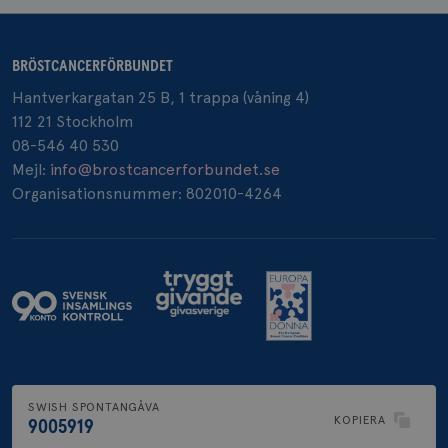
BRÖSTCANCERFÖRBUNDET
_pin_unauth
1 år
Pinterest Inc.
Hantverkargatan 25 B, 1 trappa (våning 4)
.brostcancerforbundet.se
112 21 Stockholm
08-546 40 530
Mejl:
info@brostcancerforbundet.se
Organisationsnummer: 802010-4264
SWISH SPONTANGÅVA
KOPIERA
9005919