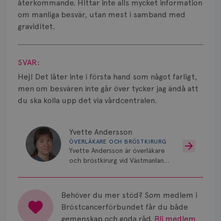
Smärta
återkommande. Hittar inte alls mycket information
om manliga besvär, utan mest i samband med
Prognos
graviditet.
Visa svar
Risker
SVAR:
Spridd bröstcancer
Hej! Det låter inte i första hand som något farligt,
Strålning
men om besvären inte går över tycker jag ändå att
du ska kolla upp det via vårdcentralen.
Vätska
Yvette Andersson
ÖVERLÄKARE OCH BRÖSTKIRURG
Yvette Andersson är överläkare
och bröstkirurg vid Västmanlands
sjukhus i Västerås.
Behöver du mer stöd? Som medlem i
Bröstcancerförbundet får du både
gemenskap och goda råd.
Bli medlem