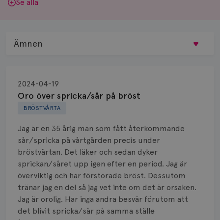
Se alla
Ämnen
Behandling
2024-04-19
Biopsi
Oro över spricka/sår på bröst
BRÖSTVÅRTA
Biverkningar
Jag är en 35 årig man som fått återkommande
Bröstvårta
sår/spricka på vårtgården precis under
bröstvårtan. Det läker och sedan dyker
Knöl
sprickan/såret upp igen efter en period. Jag är
överviktig och har förstorade bröst. Dessutom
Läkemedel
tränar jag en del så jag vet inte om det är orsaken.
Typ av bröstcancer
Jag är orolig. Har inga andra besvär förutom att
det blivit spricka/sår på samma ställe