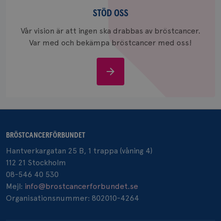
Stöd
och uppd
värde fö
oss
STÖD OSS
och anvä
och spår
Vår vision är att ingen ska drabbas av bröstcancer.
IDE
1 år
Google LLC
Var med och bekämpa bröstcancer med oss!
.doubleclick.net
Stöd
oss
_gcl_au
3
Google LLC
månad
.brostcancerforbundet.se
BRÖSTCANCERFÖRBUNDET
Hantverkargatan 25 B, 1 trappa (våning 4)
112 21 Stockholm
08-546 40 530
Mejl:
info@brostcancerforbundet.se
Organisationsnummer: 802010-4264
_pin_unauth
1 år
Pinterest Inc.
.brostcancerforbundet.se