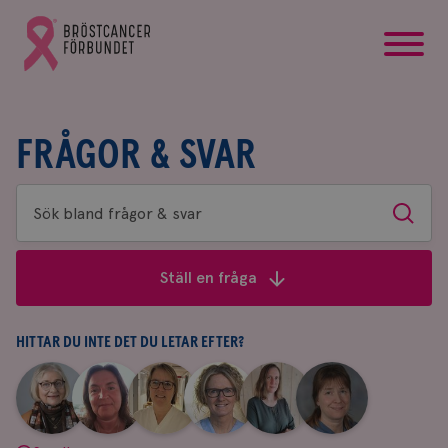
startsida
Gå
till
Bröstcancerförbundets
startsida
FRÅGOR & SVAR
Sök
Sök
bland
frågor
Ställ en fråga
&
svar
HITTAR DU INTE DET DU LETAR EFTER?
|
|
|
|
|
|
Aina
Anne
Fredrika
Jeanette
Maria
Yvette
Johnsson
Andersson
Killander
Bäcklund
Edegran
Andersson