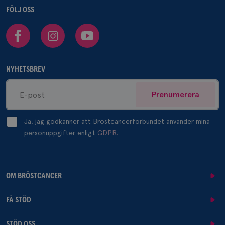
FÖLJ OSS
Facebook
Instagram
Youtube
NYHETSBREV
Prenumerera
Ja, jag godkänner att Bröstcancerförbundet använder mina
personuppgifter enligt
GDPR.
OM BRÖSTCANCER
FÅ STÖD
STÖD OSS