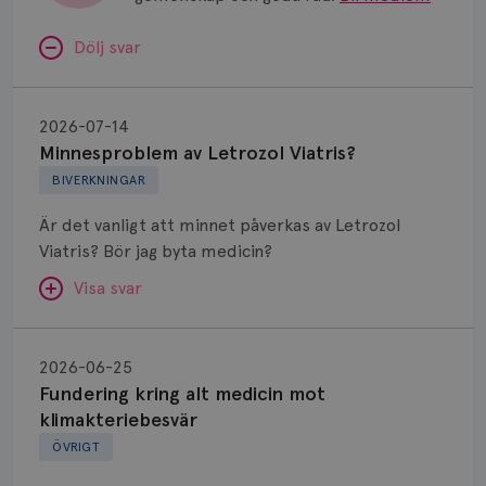
Dölj svar
Minnesproblem
av
2026-07-14
Letrozol
Minnesproblem av Letrozol Viatris?
Viatris?
BIVERKNINGAR
Är det vanligt att minnet påverkas av Letrozol
Viatris? Bör jag byta medicin?
Visa svar
Fundering
kring
SVAR:
2026-06-25
alt
Fundering kring alt medicin mot
Hej. Oavsett vilken hormonsänkande behandling
medicin
klimakteriebesvär
(men även cytostatika) man får så kan en del
mot
ÖVRIGT
uppleva negativ påverkan på minnet. Prata din
klimakteriebesvär
läkare och hör om ni kanske kan byta till annat