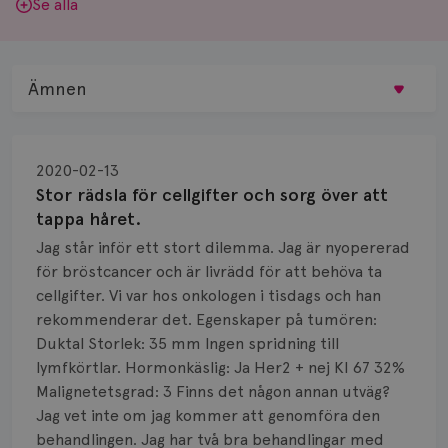
Se alla
Ämnen
Behandling
2020-02-13
Biopsi
Stor rädsla för cellgifter och sorg över att
tappa håret.
Biverkningar
Jag står inför ett stort dilemma. Jag är nyopererad
för bröstcancer och är livrädd för att behöva ta
Bröstvårta
cellgifter. Vi var hos onkologen i tisdags och han
Knöl
rekommenderar det. Egenskaper på tumören:
Duktal Storlek: 35 mm Ingen spridning till
Läkemedel
lymfkörtlar. Hormonkäslig: Ja Her2 + nej KI 67 32%
Malignetetsgrad: 3 Finns det någon annan utväg?
Typ av bröstcancer
Jag vet inte om jag kommer att genomföra den
behandlingen. Jag har två bra behandlingar med