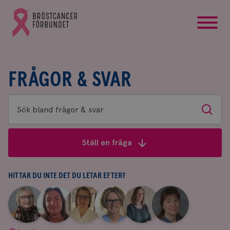
startsida
Gå
till
Bröstcancerförbundets
startsida
FRÅGOR & SVAR
Sök
Sök
bland
frågor
Ställ en fråga
&
svar
HITTAR DU INTE DET DU LETAR EFTER?
|
|
|
|
|
|
Aina
Anne
Fredrika
Jeanette
Maria
Yvette
Johnsson
Andersson
Killander
Bäcklund
Edegran
Andersson