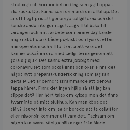
Smärta
strålning och hormonbehandling som jag hoppas
ska räcka. Det känns som en mardröm alltihop. Det
Prognos
är ett högt pris att genomgå cellgifterna och det
kanske ändå inte ger något. Jag vill tillbaka till
Risker
vardagen och mitt arbete som lärare. Jag kände
Spridd bröstcancer
mig snabbt stark både psykiskt och fysiskt efter
min operation och vill fortsätta att vara det.
Strålning
Känner också en oro med cellgifterna genom att
göra sig sjuk. Det känns extra jobbigt med
Vätska
coronaviruset som också finns och ökar. Finns det
något nytt preparat/undersökning som jag kan
delta i? Det är oerhört skrämmande att behöva
tappa håret. Finns det ingen hjälp så att jag kan
slippa det? Har hört talas om kylcap men det finns
tyvärr inte på mitt sjukhus. Kan man köpa det
själv? Jag vet inte om jag är beredd att ta cellgifter
eller någonsin kommer att vara det. Tacksam om
någon kan svara. Vänliga hälsningar från Marie