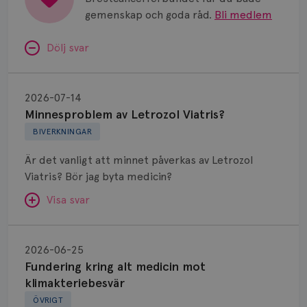
gemenskap och goda råd.
Bli medlem
Dölj svar
Minnesproblem
av
2026-07-14
Letrozol
Minnesproblem av Letrozol Viatris?
Viatris?
BIVERKNINGAR
Är det vanligt att minnet påverkas av Letrozol
Viatris? Bör jag byta medicin?
Visa svar
Fundering
kring
SVAR:
2026-06-25
alt
Fundering kring alt medicin mot
Hej. Oavsett vilken hormonsänkande behandling
medicin
klimakteriebesvär
(men även cytostatika) man får så kan en del
mot
ÖVRIGT
uppleva negativ påverkan på minnet. Prata din