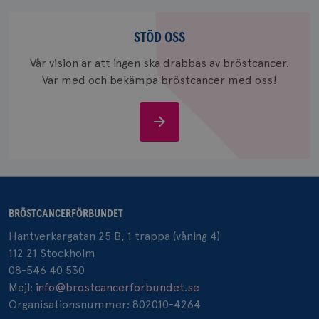
Stöd
oss
STÖD OSS
Vår vision är att ingen ska drabbas av bröstcancer.
Var med och bekämpa bröstcancer med oss!
Stöd
oss
BRÖSTCANCERFÖRBUNDET
Hantverkargatan 25 B, 1 trappa (våning 4)
112 21 Stockholm
08-546 40 530
Mejl:
info@brostcancerforbundet.se
Organisationsnummer: 802010-4264