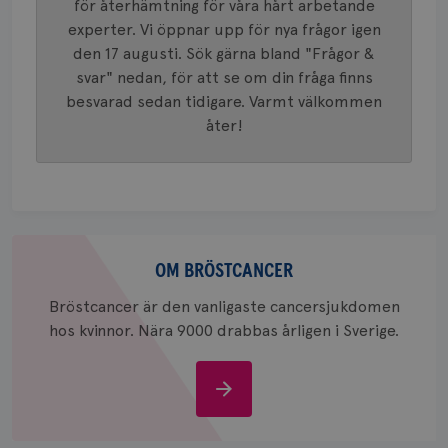
Google A
.brostcancerforbundet.se
för återhämtning för våra hårt arbetande
och uppd
experter. Vi öppnar upp för nya frågor igen
värde fö
och anvä
den 17 augusti. Sök gärna bland "Frågor &
och spår
svar" nedan, för att se om din fråga finns
IDE
1 år
Google LLC
besvarad sedan tidigare. Varmt välkommen
.doubleclick.net
åter!
Om
_gcl_au
3
Google LLC
bröstcancer
OM BRÖSTCANCER
månad
.brostcancerforbundet.se
Bröstcancer är den vanligaste cancersjukdomen
hos kvinnor. Nära 9000 drabbas årligen i Sverige.
Om
bröstcancer
_pin_unauth
1 år
Pinterest Inc.
.brostcancerforbundet.se