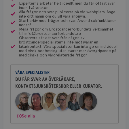
4 veckor
web
Experterna arbetar helt ideellt men du får oftast svar
via Klinisk Genetik (på universitetssjukhus) som
Dölj svar
Behöver du mer stöd? Som medlem i
för
inom två veckor.
dessa prover beställs. Om du vill undersöka detta
utf
Alla frågor och svar publiceras på vår webbplats. Ange
Bröstcancerförbundet får du både
en 
inte ditt namn om du vill vara anonym.
kan du börja med att söka hjälp på vårdcentralen,
typ
gemenskap och goda råd.
Bli medlem
Stort arkiv med frågor och svar. Använd sökfunktionen
på 
som kan skriva remiss till den klinik som är ansvarig
nedan!
Mejla frågor om Bröstcancerförbundets verksamhet
CookieScriptConsent
4 veckor
Den
för detta i din region.
CookieScript
till info@brostcancerforbundet.se
Dölj svar
2 dagar
Coo
.brostcancerforbundet.se
Observera att ett svar från någon av
tjä
bröstcancerspecialisterna inte motsvarar en
ihå
läkarkontakt. Våra specialister kan inte ge en individuell
bes
Yvette Andersson
medicinsk bedömning utan svarar mer övergripande på
nöd
medicinska och vårdrelaterade frågor.
Scr
ÖVERLÄKARE OCH BRÖSTKIRURG
Google
fun
Yvette Andersson är överläkare
Privacy Policy
och bröstkirurg vid Västmanlands
VÅRA SPECIALISTER
sjukhus i Västerås.
DU FÅR SVAR AV ÖVERLÄKARE,
KONTAKTSJUKSKÖTERSKOR ELLER KURATOR.
Behöver du mer stöd? Som medlem i
Namn
Leverantör
/
Domän
Utgång
Beskriv
Bröstcancerförbundet får du både
c_rid
.brostcancerforbundet.se
1 dag
Denna c
Namn
Leverantör
/
Domän
Utgån
gemenskap och goda råd.
Bli medlem
att mäta
postutsk
YSC
Sessi
Google LLC
om mott
.youtube.com
Dölj svar
länkar i
Se alla
konverte
webbpla
VISITOR_PRIVACY_METADATA
5
YouTube