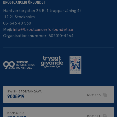
BRÖSTCANCERFÖRBUNDET
Hantverkargatan 25 B, 1 trappa (våning 4)
_pin_unauth
1 år
Pinterest Inc.
112 21 Stockholm
.brostcancerforbundet.se
08-546 40 530
Mejl:
info@brostcancerforbundet.se
Organisationsnummer: 802010-4264
SWISH SPONTANGÅVA
KOPIERA
9005919
BANKGIRO
KOPIERA