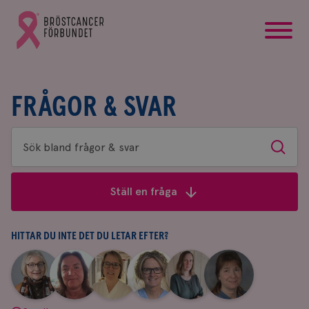
startsida
Gå
till
Bröstcancerförbundets
startsida
FRÅGOR & SVAR
Sök
Sök
bland
frågor
Ställ en fråga
&
svar
HITTAR DU INTE DET DU LETAR EFTER?
|
|
|
|
|
|
Aina
Anne
Fredrika
Jeanette
Maria
Yvette
Johnsson
Andersson
Killander
Bäcklund
Edegran
Andersson