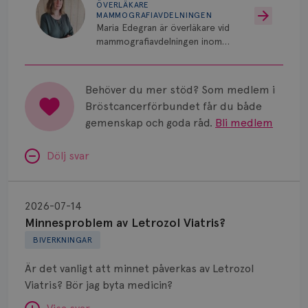
ÖVERLÄKARE
MAMMOGRAFIAVDELNINGEN
Maria Edegran är överläkare vid
mammografiavdelningen inom
NU-sjukvården i Uddevalla.
Behöver du mer stöd? Som medlem i
Bröstcancerförbundet får du både
gemenskap och goda råd.
Bli medlem
Dölj svar
Minnesproblem
av
2026-07-14
Letrozol
Minnesproblem av Letrozol Viatris?
Viatris?
BIVERKNINGAR
Är det vanligt att minnet påverkas av Letrozol
Viatris? Bör jag byta medicin?