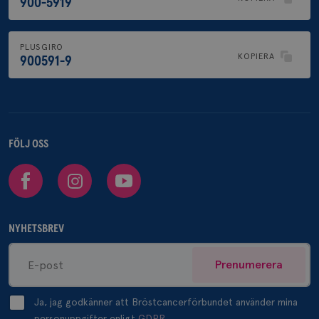
900-5919
PLUSGIRO
KOPIERA
900591-9
FÖLJ OSS
Facebook
Instagram
Youtube
NYHETSBREV
Prenumerera
Ja, jag godkänner att Bröstcancerförbundet använder mina
personuppgifter enligt
GDPR.