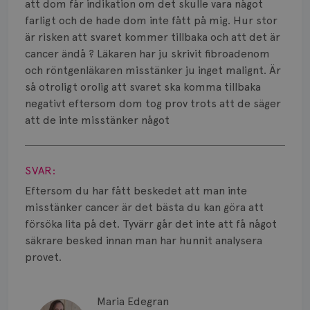
Smärta
att dom får indikation om det skulle vara något
farligt och de hade dom inte fått på mig. Hur stor
Prognos
är risken att svaret kommer tillbaka och att det är
cancer ändå ? Läkaren har ju skrivit fibroadenom
Risker
och röntgenläkaren misstänker ju inget malignt. Är
så otroligt orolig att svaret ska komma tillbaka
Spridd bröstcancer
negativt eftersom dom tog prov trots att de säger
att de inte misstänker något
Strålning
Visa svar
Vätska
SVAR:
Eftersom du har fått beskedet att man inte
misstänker cancer är det bästa du kan göra att
försöka lita på det. Tyvärr går det inte att få något
säkrare besked innan man har hunnit analysera
provet.
Maria Edegran