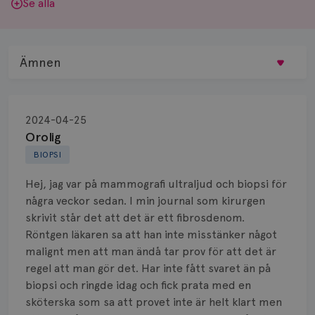
Se alla
Ämnen
Behandling
2024-04-25
Biopsi
Orolig
BIOPSI
Biverkningar
Hej, jag var på mammografi ultraljud och biopsi för
Bröstvårta
några veckor sedan. I min journal som kirurgen
skrivit står det att det är ett fibrosdenom.
Knöl
Röntgen läkaren sa att han inte misstänker något
malignt men att man ändå tar prov för att det är
Läkemedel
regel att man gör det. Har inte fått svaret än på
Typ av bröstcancer
biopsi och ringde idag och fick prata med en
sköterska som sa att provet inte är helt klart men