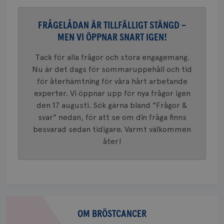
_gat_UA-1577937-
.brostcancerforbundet.se
1
Detta är
månad
.youtube.com
37
minut
cookie s
4 veck
Google A
FRÅGELÅDAN ÄR TILLFÄLLIGT STÄNGD –
mönster
innehåll
MEN VI ÖPPNAR SNART IGEN!
identite
eller we
sig till.
Tack för alla frågor och stora engagemang.
_gat-ka
att beg
Nu är det dags för sommaruppehåll och tid
som regi
för återhämtning för våra hårt arbetande
webbpla
trafikvo
experter. Vi öppnar upp för nya frågor igen
_ga
1 år 1
Detta c
Google LLC
den 17 augusti. Sök gärna bland "Frågor &
månad
associe
.brostcancerforbundet.se
__Secure-ROLLOUT_TOKEN
.youtube.com
5
svar" nedan, för att se om din fråga finns
Universal
månad
en vikti
4 veck
besvarad sedan tidigare. Varmt välkommen
Googles
analystj
VISITOR_INFO1_LIVE
5
åter!
Google LLC
används 
månad
.youtube.com
unika a
4 veck
tilldela
generer
klientid
i varje 
webbpla
att berä
Om
session
för
bröstcancer
OM BRÖSTCANCER
webbpla