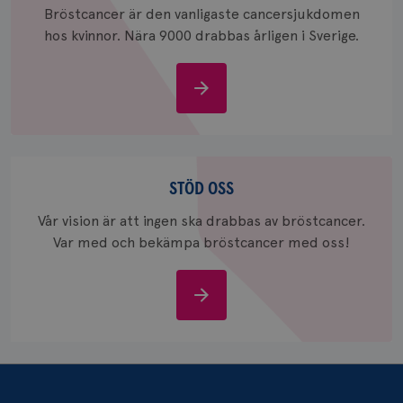
_ga_W8VXKBRK9Y
.brostcancerforbundet.se
1 år 1
Denna c
Bröstcancer är den vanligaste cancersjukdomen
månad
Google A
ar_debug
.pinterest.com
1 år
hos kvinnor. Nära 9000 drabbas årligen i Sverige.
bevara s
_gid
1 dag
Denna co
Google LLC
Google A
.brostcancerforbundet.se
Om
och uppd
värde fö
bröstcancer
och anvä
och spår
IDE
1 år
Google LLC
Stöd
.doubleclick.net
oss
STÖD OSS
Vår vision är att ingen ska drabbas av bröstcancer.
Var med och bekämpa bröstcancer med oss!
Stöd
_gcl_au
3
Google LLC
oss
månad
.brostcancerforbundet.se