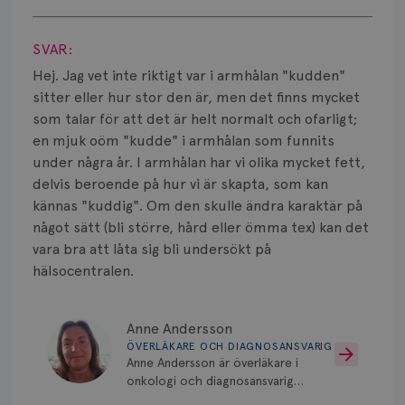
Smärta
Visa svar
Prognos
SVAR:
Hej. Jag vet inte riktigt var i armhålan "kudden"
Risker
sitter eller hur stor den är, men det finns mycket
som talar för att det är helt normalt och ofarligt;
Spridd bröstcancer
en mjuk oöm "kudde" i armhålan som funnits
Strålning
under några år. I armhålan har vi olika mycket fett,
delvis beroende på hur vi är skapta, som kan
Vätska
kännas "kuddig". Om den skulle ändra karaktär på
något sätt (bli större, hård eller ömma tex) kan det
vara bra att låta sig bli undersökt på
hälsocentralen.
Anne Andersson
ÖVERLÄKARE OCH DIAGNOSANSVARIG
Anne Andersson är överläkare i
onkologi och diagnosansvarig
för bröstcancer vid Norrlands