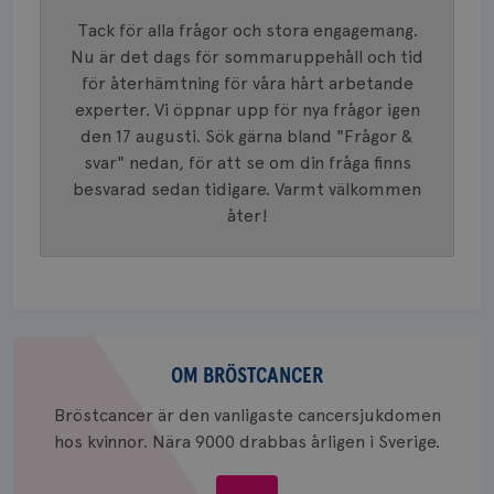
mönster
innehåll
Tack för alla frågor och stora engagemang.
identite
eller we
Nu är det dags för sommaruppehåll och tid
sig till.
för återhämtning för våra hårt arbetande
_gat-ka
att beg
experter. Vi öppnar upp för nya frågor igen
som regi
webbpla
den 17 augusti. Sök gärna bland "Frågor &
trafikvo
svar" nedan, för att se om din fråga finns
_ga
1 år 1
Detta c
Google LLC
besvarad sedan tidigare. Varmt välkommen
månad
associe
.brostcancerforbundet.se
__Secure-ROLLOUT_TOKEN
.youtube.com
5
Universal
månad
åter!
en vikti
4 veck
Googles
analystj
VISITOR_INFO1_LIVE
5
Google LLC
används 
månad
.youtube.com
unika a
4 veck
tilldela
generer
klientid
Om
i varje 
webbpla
bröstcancer
OM BRÖSTCANCER
att berä
session
för
Bröstcancer är den vanligaste cancersjukdomen
webbpla
hos kvinnor. Nära 9000 drabbas årligen i Sverige.
_ga_W8VXKBRK9Y
.brostcancerforbundet.se
1 år 1
Denna c
månad
Google A
ar_debug
.pinterest.com
1 år
bevara s