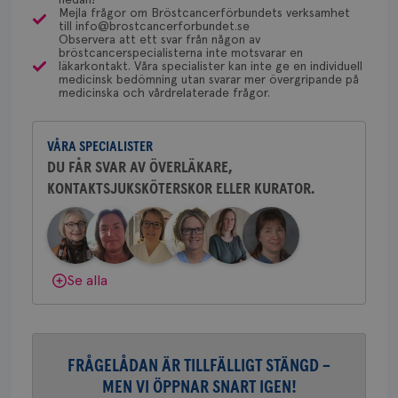
en 
Mejla frågor om Bröstcancerförbundets verksamhet
typ
för detta i din region.
till info@brostcancerforbundet.se
Dölj svar
på 
Observera att ett svar från någon av
bröstcancerspecialisterna inte motsvarar en
CookieScriptConsent
4 veckor
Den
CookieScript
läkarkontakt. Våra specialister kan inte ge en individuell
2 dagar
Coo
.brostcancerforbundet.se
Yvette Andersson
medicinsk bedömning utan svarar mer övergripande på
tjä
medicinska och vårdrelaterade frågor.
ihå
ÖVERLÄKARE OCH BRÖSTKIRURG
bes
Yvette Andersson är överläkare
nöd
och bröstkirurg vid Västmanlands
Scr
Google
fun
VÅRA SPECIALISTER
sjukhus i Västerås.
Privacy Policy
DU FÅR SVAR AV ÖVERLÄKARE,
KONTAKTSJUKSKÖTERSKOR ELLER KURATOR.
Behöver du mer stöd? Som medlem i
Bröstcancerförbundet får du både
gemenskap och goda råd.
Bli medlem
Namn
Leverantör
/
Domän
Utgång
Beskriv
c_rid
.brostcancerforbundet.se
1 dag
Denna c
Namn
Leverantör
/
Domän
Utgån
Dölj svar
att mäta
Se alla
postutsk
YSC
Sessi
Google LLC
om mott
.youtube.com
länkar i
konverte
webbpla
VISITOR_PRIVACY_METADATA
5
YouTube
FRÅGELÅDAN ÄR TILLFÄLLIGT STÄNGD –
_gat_UA-1577937-
.brostcancerforbundet.se
1
Detta är
månad
.youtube.com
37
minut
cookie s
4 veck
MEN VI ÖPPNAR SNART IGEN!
Google A