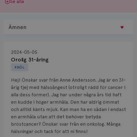
Se alla
Ämnen
Behandling
2024-05-05
Biopsi
Orolig 31-åring
KNÖL
Biverkningar
Hej! Önskar svar från Anne Andersson. Jag är en 31-
Bröstvårta
årig tjej med hälsoångest (otroligt rädd för cancer i
alla dess former). Jag har under några års tid haft
Knöl
en kudde i höger armhåla. Den har aldrig ömmat
och alltid känts mjuk. Kan man ha en sådan i endast
Läkemedel
en armhåla utan att det behöver betyda
Typ av bröstcancer
bröstcancer? Önskar svar från en onkolog. Många
hälsningar och tack för att ni finns!