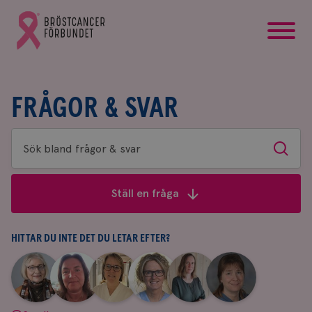
startsida
Gå
till
Bröstcancerförbundets
startsida
FRÅGOR & SVAR
Sök
Sök
bland
frågor
Ställ en fråga
&
svar
HITTAR DU INTE DET DU LETAR EFTER?
|
|
|
|
|
|
Aina
Anne
Fredrika
Jeanette
Maria
Yvette
Johnsson
Andersson
Killander
Bäcklund
Edegran
Andersson