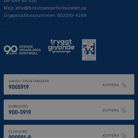
08-546 40 530
_pin_unauth
1 år
Pinterest Inc.
Mejl:
info@brostcancerforbundet.se
.brostcancerforbundet.se
Organisationsnummer: 802010-4264
SWISH SPONTANGÅVA
KOPIERA
9005919
BANKGIRO
KOPIERA
900-5919
PLUSGIRO
KOPIERA
900591-9