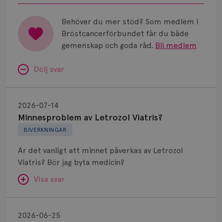
Universitetssjukhus i Umeå.
Behöver du mer stöd? Som medlem i
Bröstcancerförbundet får du både
gemenskap och goda råd.
Bli medlem
Dölj svar
Minnesproblem
av
2026-07-14
Letrozol
Minnesproblem av Letrozol Viatris?
Viatris?
BIVERKNINGAR
Är det vanligt att minnet påverkas av Letrozol
Viatris? Bör jag byta medicin?
Visa svar
Fundering
kring
SVAR:
2026-06-25