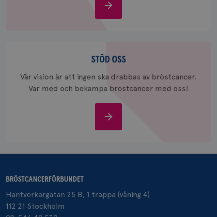
Om
_gid
1 dag
Denna co
Google LLC
bröstcancer
Google A
.brostcancerforbundet.se
och uppd
värde fö
och anvä
och spår
Stöd
oss
STÖD OSS
IDE
1 år
Google LLC
.doubleclick.net
Vår vision är att ingen ska drabbas av bröstcancer.
Var med och bekämpa bröstcancer med oss!
Stöd
oss
_gcl_au
3
Google LLC
månad
.brostcancerforbundet.se
BRÖSTCANCERFÖRBUNDET
Hantverkargatan 25 B, 1 trappa (våning 4)
112 21 Stockholm